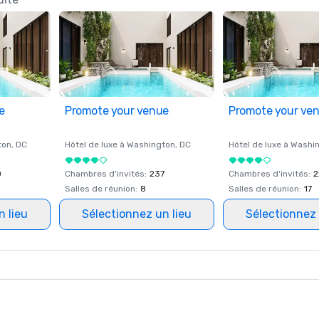
e
Promote your venue
Promote your ve
ton
, DC
Hôtel de luxe à
Washington
, DC
Hôtel de luxe à
Washi
0
Chambres d'invités
:
237
Chambres d'invités
:
2
Salles de réunion
:
8
Salles de réunion
:
17
n lieu
Sélectionnez un lieu
Sélectionnez 