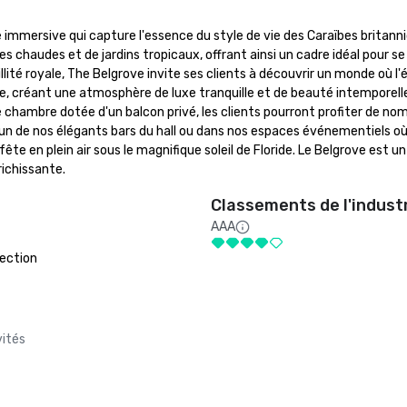
immersive qui capture l'essence du style de vie des Caraïbes britanni
ses chaudes et de jardins tropicaux, offrant ainsi un cadre idéal pour se
té royale, The Belgrove invite ses clients à découvrir un monde où l'
e, créant une atmosphère de luxe tranquille et de beauté intemporelle
e chambre dotée d'un balcon privé, les clients pourront profiter de no
 l'un de nos élégants bars du hall ou dans nos espaces événementiels où
e en plein air sous le magnifique soleil de Floride. Le Belgrove est un l
richissante.
Classements de l'indust
AAA
ection
vités