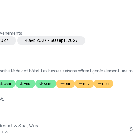
s événements
 2027
4 avr. 2027 - 30 sept. 2027
nibilité de cet hôtel. Les basses saisons offrent généralement une me
Juill.
Août
Sept.
Oct.
Nov.
Déc.
pt.
Resort & Spa, West
5
ulté