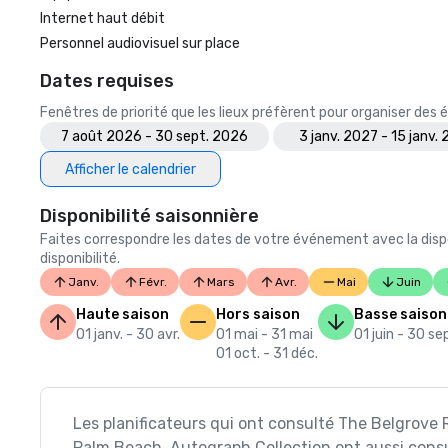
Internet haut débit
Personnel audiovisuel sur place
Dates requises
Fenêtres de priorité que les lieux préfèrent pour organiser de
7 août 2026 - 30 sept. 2026
3 janv. 2027 - 15 janv.
Afficher le calendrier
Disponibilité saisonnière
Faites correspondre les dates de votre événement avec la dispo
disponibilité.
Janv.
Févr.
Mars
Avr.
Mai
Juin
Haute saison
Hors saison
Basse saison
01 janv. - 30 avr.
01 mai - 31 mai
01 juin - 30 se
01 oct. - 31 déc.
Les planificateurs qui ont consulté The Belgrove 
Palm Beach, Autograph Collection ont aussi cons