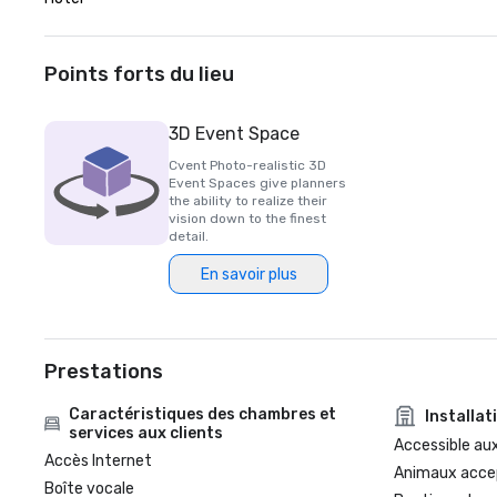
Points forts du lieu
3D Event Space
Cvent Photo-realistic 3D
Event Spaces give planners
the ability to realize their
vision down to the finest
detail.
En savoir plus
Prestations
Caractéristiques des chambres et
Installat
services aux clients
Accessible aux
Accès Internet
Animaux acce
Boîte vocale