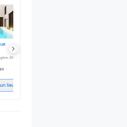
nue
Promote your venue
ngton
, DC
Hôtel de luxe à
Washington
, DC
20
Chambres d'invités
:
237
Salles de réunion
:
8
un lieu
Sélectionnez un lieu