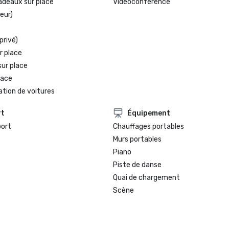
adeaux sur place
Vidéoconférence
eur)
privé)
r place
sur place
lace
ation de voitures
rt
Équipement
port
Chauffages portables
Murs portables
Piano
Piste de danse
Quai de chargement
Scène