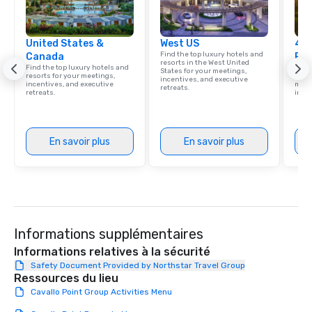
United States &
West US
4 S
Find the top luxury hotels and
Canada
Res
resorts in the West United
Find the top luxury hotels and
Disco
States for your meetings,
resorts for your meetings,
hotel
incentives, and executive
incentives, and executive
meeti
retreats.
retreats.
ince
En savoir plus
En savoir plus
Informations supplémentaires
Informations relatives à la sécurité
Safety Document Provided by Northstar Travel Group
Ressources du lieu
Cavallo Point Group Activities Menu