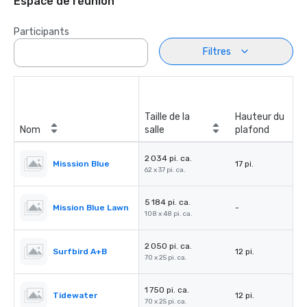
Espace de réunion
Participants
Filtres
Taille de la
Hauteur du
Nom
salle
plafond
2 034 pi. ca.
Misssion Blue
17 pi.
62 x 37 pi. ca.
5 184 pi. ca.
Mission Blue Lawn
-
108 x 48 pi. ca.
2 050 pi. ca.
Surfbird A+B
12 pi.
70 x 25 pi. ca.
1 750 pi. ca.
Tidewater
12 pi.
70 x 25 pi. ca.