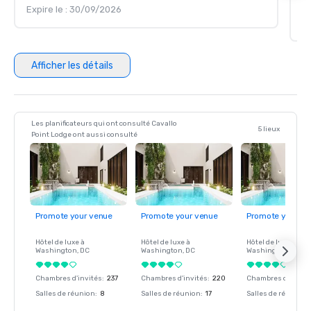
Expire le : 30/09/2026
Dé
Ex
Afficher les détails
Les planificateurs qui ont consulté Cavallo
5 lieux
Point Lodge ont aussi consulté
Promote your venue
Promote your venue
Promote your ve
Hôtel de luxe à
Hôtel de luxe à
Hôtel de luxe à
Washington
, DC
Washington
, DC
Washington
, DC
Chambres d'invités
:
237
Chambres d'invités
:
220
Chambres d'invité
Salles de réunion
:
8
Salles de réunion
:
17
Salles de réunion
: