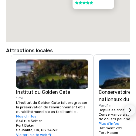
5 sur 5
Attractions locales
Institut du Golden Gate
Conservatoire d
1 mi
nationaux du G
L'Institut du Golden Gate fait progresser 
Parc
1 mi
la préservation de l'environnement et la 
Depuis sa création en 
durabilité mondiale en facilitant le 
Conservancy a fourni 
dialogue et la collaboration 
Plus d'infos
de dollars pour souten
intersectoriels, en encourageant de 
546 rue Seitler
nationaux du Golden G
Plus d'infos
nouveaux partenariats et en promouvant 
Fort Baker
250 000 bénévoles pou
Bâtiment 201
l'action.
Sausalito, CA, US 94965
Notre mission est de 
Fort Mason
Visiter le site web