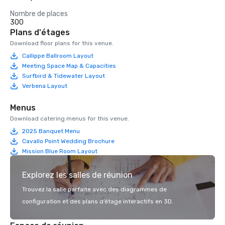
Nombre de places
300
Plans d'étages
Download floor plans for this venue.
Callippe Ballroom Layout
Meeting Space Map & Capacities
Surfbird & Tidewater Layout
Verbena Layout
Menus
Download catering menus for this venue.
2025 Banquet Menu
Cavallo Point Wedding Brochure
Mission Blue Room Layout
Explorez les salles de réunion
Trouvez la salle parfaite avec des diagrammes de
configuration et des plans d’étage interactifs en 3D.