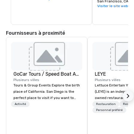
nationaux du Golden G
San Francisco, CA, U
l'expérience des visit
Visiter le site web
une communauté dédié
conservation des parc
Fournisseurs à proximité
GoCar Tours / Speed Boat Adventures
LEYE
Plusieurs villes
Plusieurs villes
Tours & Group Events Explore the birth
Lettuce Entertain You E
place of California. San Diego is the
(LEYE) is an independe
perfect place to visit if you want to
owned restaurant grou
mix fun with history and recreation
Chicago that owns, m
Activité
Restauration
Restau
with beauty. We deliver an engaging,
licenses more than 13
Personnel préféré
fun and high-tech experience. Our
establishments in Illin
staff will build you a custom event
Maryland, Nevada, Cali
from the ground up or we can modify
Virginia and Washingt