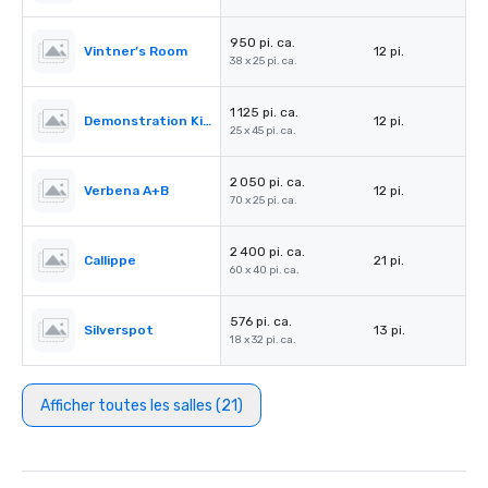
950 pi. ca.
Vintner’s Room
12 pi.
38 x 25 pi. ca.
1 125 pi. ca.
Demonstration Kitchen
12 pi.
25 x 45 pi. ca.
2 050 pi. ca.
Verbena A+B
12 pi.
70 x 25 pi. ca.
2 400 pi. ca.
Callippe
21 pi.
60 x 40 pi. ca.
576 pi. ca.
Silverspot
13 pi.
18 x 32 pi. ca.
Afficher toutes les salles (21)