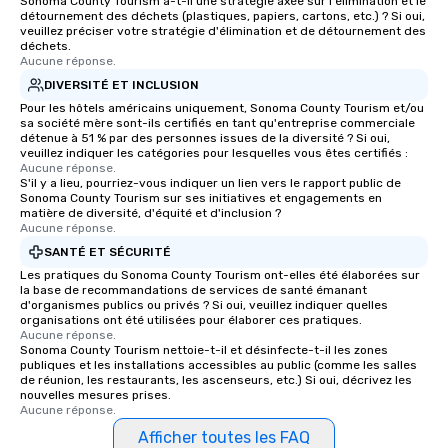
Sonoma County Tourism a-t-il une stratégie axée sur l'élimination et le
détournement des déchets (plastiques, papiers, cartons, etc.) ? Si oui,
veuillez préciser votre stratégie d'élimination et de détournement des
déchets.
Aucune réponse.
DIVERSITÉ ET INCLUSION
Pour les hôtels américains uniquement, Sonoma County Tourism et/ou
sa société mère sont-ils certifiés en tant qu'entreprise commerciale
détenue à 51 % par des personnes issues de la diversité ? Si oui,
veuillez indiquer les catégories pour lesquelles vous êtes certifiés :
Aucune réponse.
S'il y a lieu, pourriez-vous indiquer un lien vers le rapport public de
Sonoma County Tourism sur ses initiatives et engagements en
matière de diversité, d'équité et d'inclusion ?
Aucune réponse.
SANTÉ ET SÉCURITÉ
Les pratiques du Sonoma County Tourism ont-elles été élaborées sur
la base de recommandations de services de santé émanant
d'organismes publics ou privés ? Si oui, veuillez indiquer quelles
organisations ont été utilisées pour élaborer ces pratiques.
Aucune réponse.
Sonoma County Tourism nettoie-t-il et désinfecte-t-il les zones
publiques et les installations accessibles au public (comme les salles
de réunion, les restaurants, les ascenseurs, etc.) Si oui, décrivez les
nouvelles mesures prises.
Aucune réponse.
Afficher toutes les FAQ