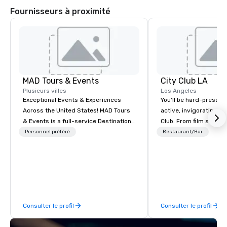
Fournisseurs à proximité
MAD Tours & Events
City Club LA
Plusieurs villes
Los Angeles
Exceptional Events & Experiences
You'll be hard-pressed
Across the United States! MAD Tours
active, invigorating sc
& Events is a full-service Destination
Club. From film screen
Management Company specializing in
dinners to high-profil
Personnel préféré
Restaurant/Bar
corporate events, incentive trips,
networking mixers, City
executive retreats, conferences,
modern forum where t
product launches, team-building
brightest of our city 
programs, and luxury group travel
and then make them rea
across the U.S. We provide end-to-
end support, including venue
Consulter le profil
Consulter le profil
sourcing, accommodations,
transportation, VIP services, dining