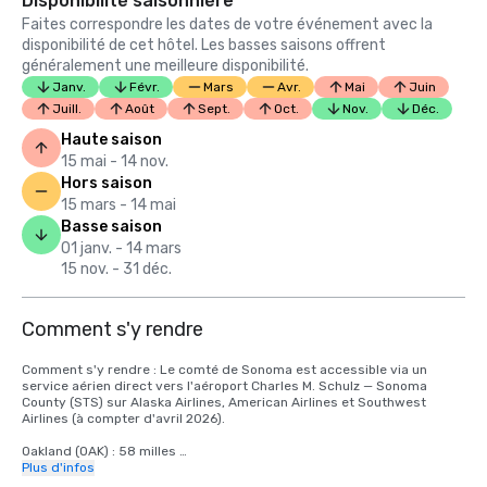
Disponibilité saisonnière
Faites correspondre les dates de votre événement avec la
disponibilité de cet hôtel. Les basses saisons offrent
généralement une meilleure disponibilité.
Janv.
Févr.
Mars
Avr.
Mai
Juin
Juill.
Août
Sept.
Oct.
Nov.
Déc.
Haute saison
15 mai - 14 nov.
Hors saison
15 mars - 14 mai
Basse saison
01 janv. - 14 mars
15 nov. - 31 déc.
Comment s'y rendre
Comment s'y rendre : Le comté de Sonoma est accessible via un 
service aérien direct vers l'aéroport Charles M. Schulz — Sonoma 
County (STS) sur Alaska Airlines, American Airlines et Southwest 
Airlines (à compter d'avril 2026). 

Oakland (OAK) : 58 milles 

Plus d'infos
Sacramento (SMF) : 72 milles 
