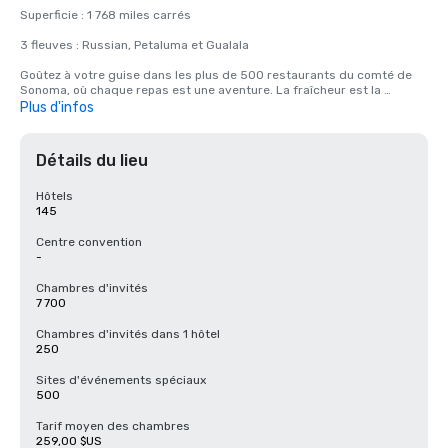
Superficie : 1 768 miles carrés 

3 fleuves : Russian, Petaluma et Gualala 

Goûtez à votre guise dans les plus de 500 restaurants du comté de 
Sonoma, où chaque repas est une aventure. La fraîcheur est la 
philosophie, car la plupart des hôtels et restaurants locaux sont fiers 
Plus d'infos
de proposer des menus qui tirent pleinement parti des richesses de la 
région, mettant en valeur des produits récoltés localement, des 
viandes de qualité supérieure, des fruits de mer, etc. 

Détails du lieu
Notre paysage comprend des expériences acclamées, qu'il s'agisse 
d'expériences étoilées au guide Michelin, de Bib Gourmand ou 
Hôtels
d'expériences clés Michelin ou de sites préférés classés par Zagat. À 
145
cela s'ajoute le confort accueillant des brasseries décontractées, des 
distilleries uniques, des établissements familiaux, des hôtels de 
Centre convention
charme et des grandes chaînes d'hôtels. 

-
Chambres d'hôtel : 7 776 

Chambres d'invités
7 700
Camping : plus de 3 700 

Chambres d'invités dans 1 hôtel
Acres de vignobles : 62 000 

250
Producteurs de raisins : 1 800 

Sites d'événements spéciaux
500
Zones viticoles américaines uniques (AVA) : 19 

Tarif moyen des chambres
Domaines viticoles : 425+
259,00 $US