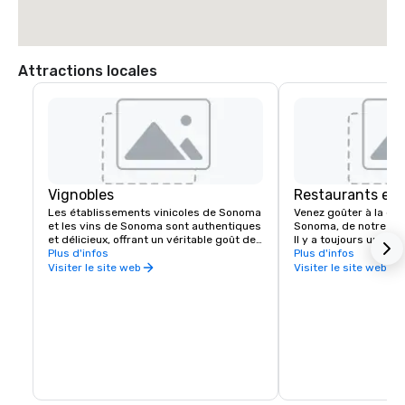
Attractions locales
Vignobles
Restaurants et 
Les établissements vinicoles de Sonoma 
Venez goûter à la dif
et les vins de Sonoma sont authentiques 
Sonoma, de notre jard
et délicieux, offrant un véritable goût de 
Il y a toujours une pla
cette région viticole authentique. Avec 
Plus d'infos
que ce soit dans un h
Plus d'infos
plus de 425 établissements vinicoles, le 
auberge pittoresque, 
Visiter le site web
Visiter le site web
comté de Sonoma propose un cépage 
vignoble ou dans un p
pour tous les goûts. L'hospitalité 
rivière. Laissez-vous 
rustique des petits établissements 
produits locaux, les 
vinicoles familiaux et des maisons de vin 
l'agriculture biologiq
de renommée internationale vous invite 
les huiles d'olive, les
à explorer à votre guise.
poissons, les vins et l
composent nos menu