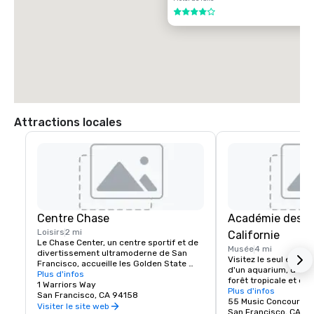
4 sur 5
Attractions locales
Centre Chase
Académie des s
Loisirs
2 mi
Californie
Le Chase Center, un centre sportif et de 
Musée
4 mi
divertissement ultramoderne de San 
Visitez le seul endro
Francisco, accueille les Golden State 
d'un aquarium, d'un p
Warriors et organise près de 200 
Plus d'infos
forêt tropicale et d'u
événements par an.
1 Warriors Way
naturelle, le tout so
Plus d'infos
San Francisco, CA 94158
55 Music Concourse 
Visiter le site web
San Francisco, CA 94