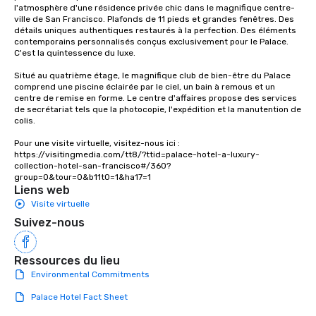
l'atmosphère d'une résidence privée chic dans le magnifique centre-
ville de San Francisco. Plafonds de 11 pieds et grandes fenêtres. Des 
détails uniques authentiques restaurés à la perfection. Des éléments 
contemporains personnalisés conçus exclusivement pour le Palace. 
C'est la quintessence du luxe. 

Situé au quatrième étage, le magnifique club de bien-être du Palace 
comprend une piscine éclairée par le ciel, un bain à remous et un 
centre de remise en forme. Le centre d'affaires propose des services 
de secrétariat tels que la photocopie, l'expédition et la manutention de 
colis.

Pour une visite virtuelle, visitez-nous ici : 
https://visitingmedia.com/tt8/?ttid=palace-hotel-a-luxury-
collection-hotel-san-francisco#/360?
group=0&tour=0&b11t0=1&ha17=1
Liens web
Visite virtuelle
Suivez-nous
Ressources du lieu
Environmental Commitments
Palace Hotel Fact Sheet