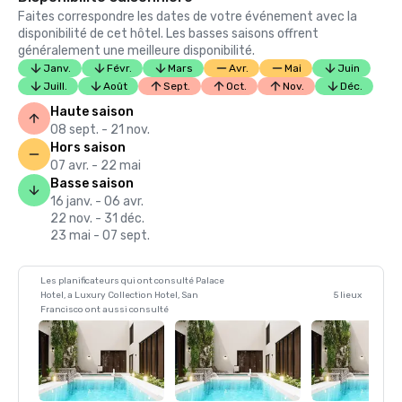
Faites correspondre les dates de votre événement avec la
disponibilité de cet hôtel. Les basses saisons offrent
généralement une meilleure disponibilité.
Janv.
Févr.
Mars
Avr.
Mai
Juin
Juill.
Août
Sept.
Oct.
Nov.
Déc.
Haute saison
08 sept. - 21 nov.
Hors saison
07 avr. - 22 mai
Basse saison
16 janv. - 06 avr.
22 nov. - 31 déc.
23 mai - 07 sept.
Les planificateurs qui ont consulté Palace
Hotel, a Luxury Collection Hotel, San
5 lieux
Francisco ont aussi consulté