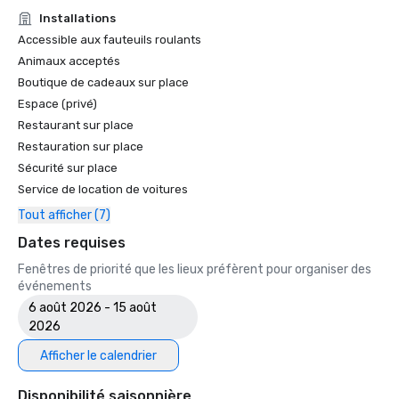
• Guide de voyage Forbes : l'un des 15 hôtels proposant 
Installations
des expériences inoubliables en matière de caviar

Accessible aux fauteuils roulants
• SF Gate — Le meilleur de la région de la baie de San 
Animaux acceptés
Francisco — Les 5 meilleurs hôtels 

Boutique de cadeaux sur place
• OpenTable — L'un des 12 plus beaux restaurants de SF

Espace (privé)
• Travellers' Choice Awards - Meilleur des meilleurs

Restaurant sur place
• Destination I Do — L'une des 6 meilleures destinations de 
mariage LGBTQ+ aux États-Unis (première liste)

Restauration sur place
• Insidehook — Meilleur bar d'hôtel de SF

Sécurité sur place
• SF Travel — Les hôtels de luxe les mieux notés à SF

Service de location de voitures
• Timeout, l'un des meilleurs hôtels de luxe de SF

Tout afficher (7)
2023

Dates requises
• Hôtel Condé Nast Traveller Top

Fenêtres de priorité que les lieux préfèrent pour organiser des
• Magazine de voyage et de loisirs - Meilleur hôtel de SF

événements
6 août 2026 - 15 août
2026
Afficher le calendrier
Disponibilité saisonnière