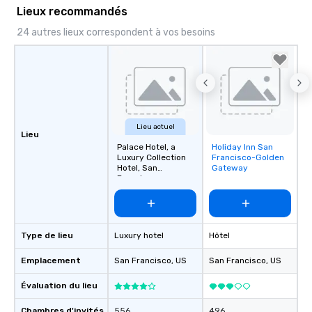
Lieux recommandés
24 autres lieux correspondent à vos besoins
Lieu actuel
Lieu
Palace Hotel, a
Holiday Inn San
Removed from
Luxury Collection
Francisco-Golden
favorites
Hotel, San
Gateway
Francisco
Type de lieu
Luxury hotel
Hôtel
Emplacement
San Francisco
, US
San Francisco
, US
Évaluation du lieu
Chambres d'invités
556
496