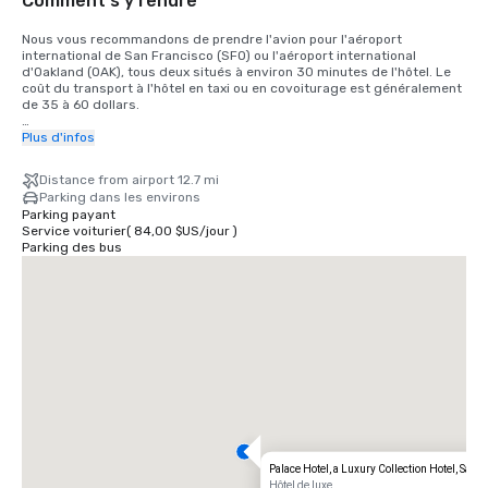
Comment s'y rendre
Nous vous recommandons de prendre l'avion pour l'aéroport 
international de San Francisco (SFO) ou l'aéroport international 
d'Oakland (OAK), tous deux situés à environ 30 minutes de l'hôtel. Le 
coût du transport à l'hôtel en taxi ou en covoiturage est généralement 
de 35 à 60 dollars.

Pour les clients qui souhaitent prendre le train, le train Bay Area Rapid 
Plus d'infos
Transit (BART) relie SFO à San Francisco toutes les 15 à 20 minutes. Il 
vous suffit de monter à bord de n'importe quel train à destination de 
Distance from airport 12.7 mi
San Francisco à la gare BART située dans le terminal international. 
Parking dans les environs
Descendez du train à la gare de Montgomery Street. Le Palace Hotel 
Parking payant
est situé à l'angle de Market Street et de New Montgomery Street, 
Service voiturier
(
84,00 $US
/
jour
)
juste en face de la gare. Le coût total est de 8,65$. Le temps de trajet 
Parking des bus
est d'environ 45 minutes.
Palace Hotel, a Luxury Collection Hotel, San 
Hôtel de luxe