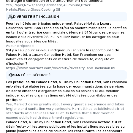
stratégie d'élimination et de détournement des déchets.
Yes, Paper,Newspaper,Cardboard,Aluminum,Other 
Metals,Plastic,Glass,Cooking Oil
DIVERSITÉ ET INCLUSION
Pour les hôtels américains uniquement, Palace Hotel, a Luxury
Collection Hotel, San Francisco et/ou sa société mère sont-ils certifiés
en tant qu'entreprise commerciale détenue à 51 % par des personnes
issues de la diversité ? Si oui, veuillez indiquer les catégories pour
lesquelles vous êtes certifiés :
Aucune réponse.
S'il y a lieu, pourriez-vous indiquer un lien vers le rapport public de
Palace Hotel, a Luxury Collection Hotel, San Francisco sur ses
initiatives et engagements en matière de diversité, d'équité et
d'inclusion ?
https://www.marriott.com/diversity/diversity-and-inclusion.mi
SANTÉ ET SÉCURITÉ
Les pratiques du Palace Hotel, a Luxury Collection Hotel, San Francisco
ont-elles été élaborées sur la base de recommandations de services
de santé émanant d'organismes publics ou privés ? Si oui, veuillez
indiquer quelles organisations ont été utilisées pour élaborer ces
pratiques.
Yes, Marriott cares greatly about every guest's experience and takes 
hygiene and sanitation very seriously. Marriott has established strict 
standards of cleanliness for all of its hotels that either meet or 
exceed public health department regulations. 
Palace Hotel, a Luxury Collection Hotel, San Francisco nettoie-t-il et
désinfecte-t-il les zones publiques et les installations accessibles au
public (comme les salles de réunion, les restaurants, les ascenseurs,