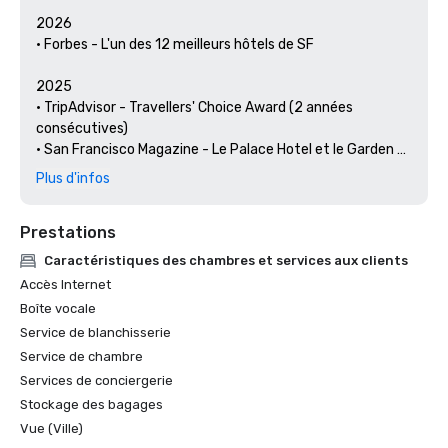
2026

• Forbes - L'un des 12 meilleurs hôtels de SF

2025

• TripAdvisor - Travellers' Choice Award (2 années 
consécutives)

• San Francisco Magazine - Le Palace Hotel et le Garden 
Court ont été reconnus comme les meilleurs hôtels pour 
Plus d'infos
un brunch et un cadre 

• Hospitality Net - Les 27 meilleurs endroits à visiter en 
Prestations
Californie au moins une fois dans votre vie

• Thrillist - Les meilleures choses à faire à San Francisco 
Caractéristiques des chambres et services aux clients
pour un amateur d'art et de culture

Accès Internet
• Escapades locales : le concierge du Palace Hotel met en 
Boîte vocale
lumière les arts et la culture de San Francisco

Service de blanchisserie
• Haute Living San Francisco - Le Palace Hotel de San 
Service de chambre
Francisco fête ses 150 ans

Services de conciergerie
2024

Stockage des bagages
• Travel + Leisure - Les meilleurs hôtels de SF - Hôtel avec 
Vue (Ville)
les meilleurs équipements
