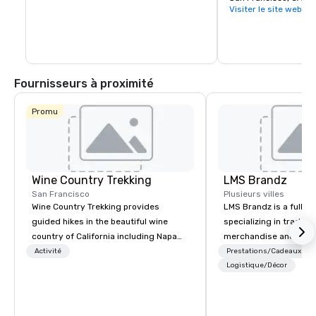
Visiter le site web
Fournisseurs à proximité
Promu
Wine Country Trekking
LMS Brandz
San Francisco
Plusieurs villes
Wine Country Trekking provides
LMS Brandz is a full-s
guided hikes in the beautiful wine
specializing in trade 
country of California including Napa
merchandise and muc
and Sonoma Valleys. These
booth giveaways and 
Activité
Prestations/Cadeaux
experiences include walking in the
to executive gifting, d
Logistique/Décor
vineyards, amongst ancient redwood
banners, signage, fulfi
trees and oak groves with a curated
logistics, shipping, al
wine country lunch and visits to iconic
commerce solutions we 