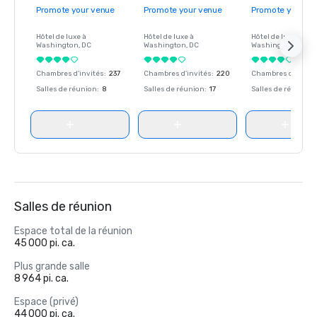
Promote your venue
Promote your venue
Promote your ve
Hôtel de luxe à
Hôtel de luxe à
Hôtel de luxe à
Washington
, DC
Washington
, DC
Washington
, DC
Chambres d'invités
:
237
Chambres d'invités
:
220
Chambres d'invité
Salles de réunion
:
8
Salles de réunion
:
17
Salles de réunion
:
Salles de réunion
Espace total de la réunion
45 000 pi. ca.
Plus grande salle
8 964 pi. ca.
Espace (privé)
44 000 pi. ca.