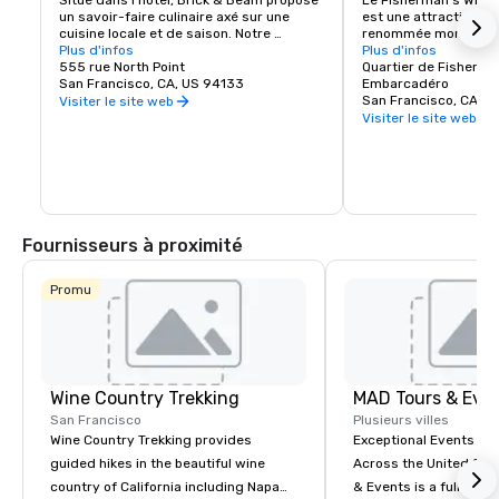
Situé dans l'hôtel, Brick & Beam propose 
Le Fisherman's Wharf
un savoir-faire culinaire axé sur une 
est une attraction tou
cuisine locale et de saison. Notre 
renommée mondiale ai
programme Seafood Watch est une 
Plus d'infos
et une zone commercia
Plus d'infos
nouvelle approche de l'alimentation 
555 rue North Point
animés. Abritant des 
Quartier de Fisherma
durable, qui comprend un menu 
San Francisco, CA, US 94133
renommée mondiale, 
Embarcadéro
responsable composé de produits locaux 
hôtels et d'innombrab
San Francisco, CA, U
Visiter le site web
sélectionnés avec soin. Qu'il s'agisse de 
divertissement, le Wh
Visiter le site web
plats biologiques et sains ou de plats 
point de départ de vo
réconfortants, Brick & Beam satisfera à 
San Francisco.
coup sûr les envies de tous les 
gourmets. Ouvert pour le déjeuner et le 
dîner, Brick & Beam est le lieu idéal pour 
commencer votre soirée en ville.
Fournisseurs à proximité
Promu
Wine Country Trekking
MAD Tours & Eve
San Francisco
Plusieurs villes
Wine Country Trekking provides
Exceptional Events & 
guided hikes in the beautiful wine
Across the United States! MAD 
country of California including Napa
& Events is a full-serv