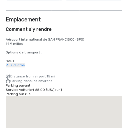
4
autres
Emplacement
Comment s'y rendre
Aéroport international de SAN FRANCISCO (SFO)

14,9 milles

Options de transport :

BART

Adultes

Plus d'infos
2,75 dollars américains

Distance from airport 15 mi
TRAMWAY

Parking dans les environs
Horaires : du lundi au vendredi de 4 h à minuit, le samedi de 6 h à 
Parking payant
minuit, le dimanche de 8 h à minuit.

Service voiturier
(
65,00 $US
/
jour
)
Gratuit

Parking sur rue
TAXI

Unidirectionnel

55,00 dollars américains

UBER/LYFT

Unidirectionnel

60,00 dollars américains
