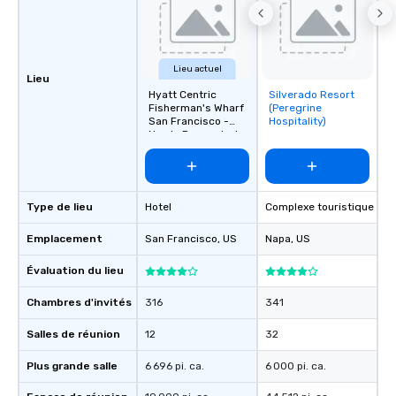
Lieu actuel
Lieu
Hyatt Centric
Silverado Resort
Removed from
Fisherman's Wharf
(Peregrine
favorites
San Francisco -
Hospitality)
Newly Renovated
Type de lieu
Hotel
Complexe touristique
Emplacement
San Francisco
, US
Napa
, US
Évaluation du lieu
Chambres d'invités
316
341
Salles de réunion
12
32
Plus grande salle
6 696 pi. ca.
6 000 pi. ca.