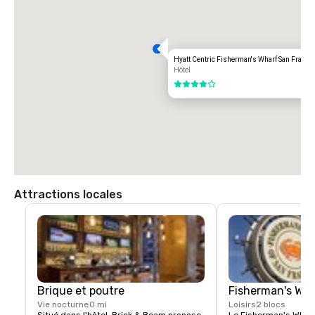
Aéroport international d'OAKLAND (OAK)

20 milles

Options de transport :

Hyatt Centric Fisherman's Wharf San Franci
TRAJET DIRECT

Hôtel
85,00 dollars américains

4 sur 5
TAXI

70,00 dollars américains.
Attractions locales
Brique et poutre
Fisherman's Wh
Vie nocturne
0 mi
Loisirs
2 blocs