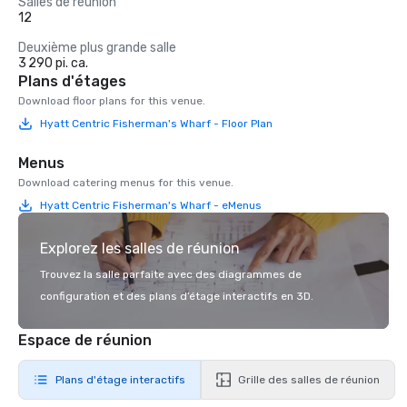
Salles de réunion
12
Deuxième plus grande salle
3 290 pi. ca.
Plans d'étages
Download floor plans for this venue.
Hyatt Centric Fisherman's Wharf - Floor Plan
Menus
Download catering menus for this venue.
Hyatt Centric Fisherman's Wharf - eMenus
Explorez les salles de réunion
Trouvez la salle parfaite avec des diagrammes de
configuration et des plans d’étage interactifs en 3D.
Espace de réunion
Plans d'étage interactifs
Grille des salles de réunion