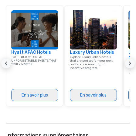
ethical business pract
responsible tourism. With experience
across destinations lik
Miami, Los Angeles, Sa
Las Vegas, Chicago, Na
New Orleans, we combin
local expertise, and t
ground support to brin
Hyatt APAC Hotels
Luxury Urban Hotels
life.
Uni
TOGETHER, WE CREATE
Explore luxury urban hotels
Ca
UNFORGETTABLE EVENTS THAT
that are perfect for your next
Find 
TRULY MATTER.
conference, meeting, or
resor
incentive program.
ince
retre
En savoir plus
En savoir plus
Informations supplémentaires