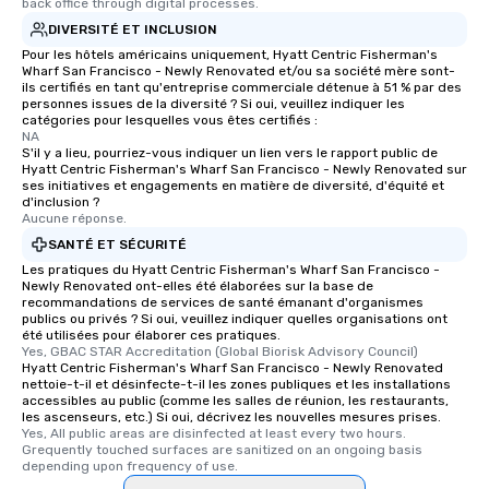
back office through digital processes.
DIVERSITÉ ET INCLUSION
Pour les hôtels américains uniquement, Hyatt Centric Fisherman's
Wharf San Francisco - Newly Renovated et/ou sa société mère sont-
ils certifiés en tant qu'entreprise commerciale détenue à 51 % par des
personnes issues de la diversité ? Si oui, veuillez indiquer les
catégories pour lesquelles vous êtes certifiés :
NA
S'il y a lieu, pourriez-vous indiquer un lien vers le rapport public de
Hyatt Centric Fisherman's Wharf San Francisco - Newly Renovated sur
ses initiatives et engagements en matière de diversité, d'équité et
d'inclusion ?
Aucune réponse.
SANTÉ ET SÉCURITÉ
Les pratiques du Hyatt Centric Fisherman's Wharf San Francisco -
Newly Renovated ont-elles été élaborées sur la base de
recommandations de services de santé émanant d'organismes
publics ou privés ? Si oui, veuillez indiquer quelles organisations ont
été utilisées pour élaborer ces pratiques.
Yes, GBAC STAR Accreditation (Global Biorisk Advisory Council)
Hyatt Centric Fisherman's Wharf San Francisco - Newly Renovated
nettoie-t-il et désinfecte-t-il les zones publiques et les installations
accessibles au public (comme les salles de réunion, les restaurants,
les ascenseurs, etc.) Si oui, décrivez les nouvelles mesures prises.
Yes, All public areas are disinfected at least every two hours. 
Grequently touched surfaces are sanitized on an ongoing basis 
depending upon frequency of use.