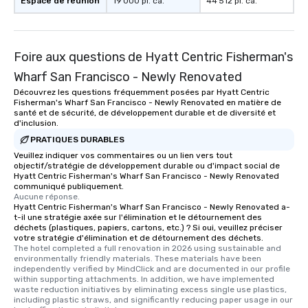
Espace de réunion
19 000 pi. ca.
44 512 pi. ca.
Foire aux questions de Hyatt Centric Fisherman's
Wharf San Francisco - Newly Renovated
Découvrez les questions fréquemment posées par Hyatt Centric
Fisherman's Wharf San Francisco - Newly Renovated en matière de
santé et de sécurité, de développement durable et de diversité et
d'inclusion.
PRATIQUES DURABLES
Veuillez indiquer vos commentaires ou un lien vers tout
objectif/stratégie de développement durable ou d'impact social de
Hyatt Centric Fisherman's Wharf San Francisco - Newly Renovated
communiqué publiquement.
Aucune réponse.
Hyatt Centric Fisherman's Wharf San Francisco - Newly Renovated a-
t-il une stratégie axée sur l'élimination et le détournement des
déchets (plastiques, papiers, cartons, etc.) ? Si oui, veuillez préciser
votre stratégie d'élimination et de détournement des déchets.
The hotel completed a full renovation in 2026 using sustainable and 
environmentally friendly materials. These materials have been 
independently verified by MindClick and are documented in our profile 
within supporting attachments. In addition, we have implemented 
waste reduction initiatives by eliminating excess single use plastics, 
including plastic straws, and significantly reducing paper usage in our 