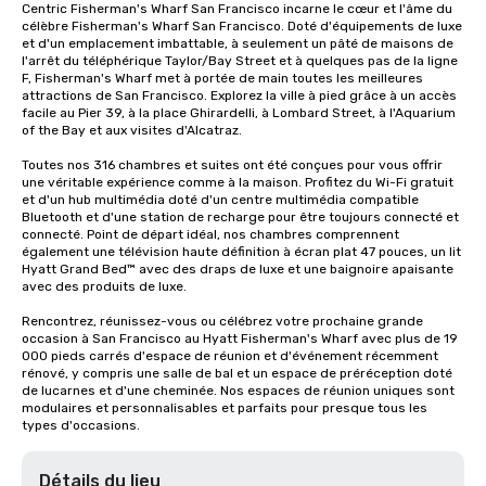
Centric Fisherman's Wharf San Francisco incarne le cœur et l'âme du 
célèbre Fisherman's Wharf San Francisco. Doté d'équipements de luxe 
et d'un emplacement imbattable, à seulement un pâté de maisons de 
l'arrêt du téléphérique Taylor/Bay Street et à quelques pas de la ligne 
F, Fisherman's Wharf met à portée de main toutes les meilleures 
attractions de San Francisco. Explorez la ville à pied grâce à un accès 
facile au Pier 39, à la place Ghirardelli, à Lombard Street, à l'Aquarium 
of the Bay et aux visites d'Alcatraz.

Toutes nos 316 chambres et suites ont été conçues pour vous offrir 
une véritable expérience comme à la maison. Profitez du Wi-Fi gratuit 
et d'un hub multimédia doté d'un centre multimédia compatible 
Bluetooth et d'une station de recharge pour être toujours connecté et 
connecté. Point de départ idéal, nos chambres comprennent 
également une télévision haute définition à écran plat 47 pouces, un lit 
Hyatt Grand Bed™ avec des draps de luxe et une baignoire apaisante 
avec des produits de luxe.

Rencontrez, réunissez-vous ou célébrez votre prochaine grande 
occasion à San Francisco au Hyatt Fisherman's Wharf avec plus de 19 
000 pieds carrés d'espace de réunion et d'événement récemment 
rénové, y compris une salle de bal et un espace de préréception doté 
de lucarnes et d'une cheminée. Nos espaces de réunion uniques sont 
modulaires et personnalisables et parfaits pour presque tous les 
types d'occasions.
Détails du lieu