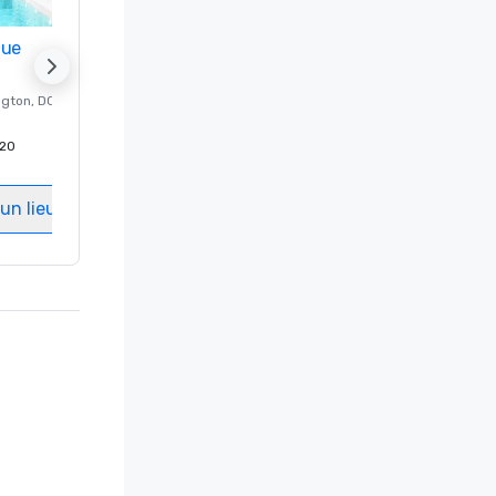
nue
Promote your venue
ngton
, DC
Hôtel de luxe à
Washington
, DC
20
Chambres d'invités
:
237
Salles de réunion
:
8
un lieu
Sélectionnez un lieu