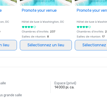
e
Promote your venue
Promote your ve
ton
, DC
Hôtel de luxe à
Washington
, DC
Hôtel de luxe à
Washi
0
Chambres d'invités
:
237
Chambres d'invités
:
2
Salles de réunion
:
8
Salles de réunion
:
17
n lieu
Sélectionnez un lieu
Sélectionnez 
salle
Espace (privé)
14 000 pi. ca.
s grande salle