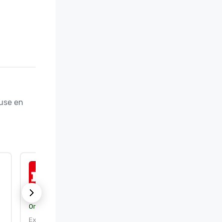
use en 
ISO 50001:2018
Organisme de certification :
DEKRA Certification, Inc.
Expire le : 25/09/2026