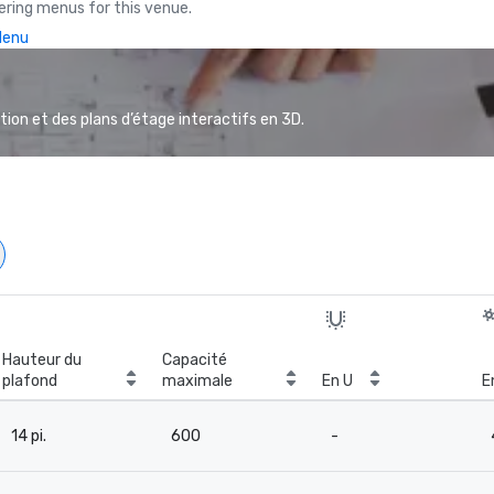
ring menus for this venue.
Menu
ion et des plans d’étage interactifs en 3D.
Hauteur du
Capacité
plafond
maximale
En U
E
14 pi.
600
-