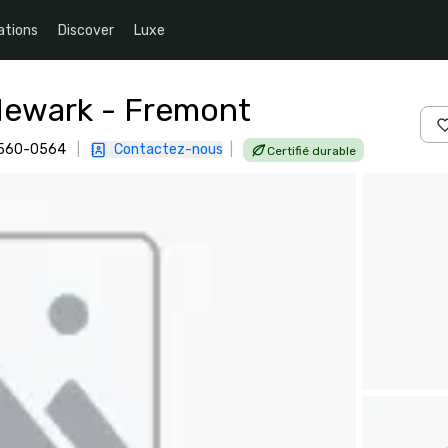
ations
Discover
Luxe
 Newark - Fremont
94560-0564
|
Contactez-nous
|
Certifié durable