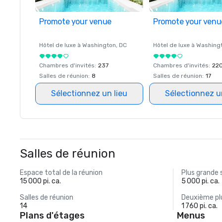
Promote your venue
Promote your venu
Hôtel de luxe à
Washington
, DC
Hôtel de luxe à
Washing
Chambres d'invités
:
237
Chambres d'invités
:
22
Salles de réunion
:
8
Salles de réunion
:
17
Sélectionnez un lieu
Sélectionnez u
Salles de réunion
Espace total de la réunion
Plus grande 
15 000 pi. ca.
5 000 pi. ca.
Salles de réunion
Deuxième plu
14
1 760 pi. ca.
Plans d'étages
Menus