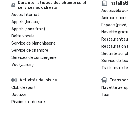
Caractéristiques des chambres et
Installat
services aux clients
Accessible aux
Accès Internet
Animaux acce
Appels (locaux)
Espace (privé)
Appels (sans frais)
Navette gratui
Boîte vocale
Restaurant su
Service de blanchisserie
Restauration 
Service de chambre
Sécurité sur p
Services de conciergerie
Service de loc
Vue (Jardin)
Traiteurs exte
Activités de loisirs
Transpo
Club de sport
Navette aéro
Jacuzzi
Taxi
Piscine extérieure