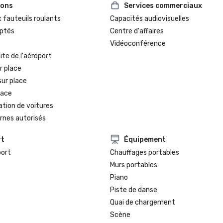
ions
Services commerciaux
 fauteuils roulants
Capacités audiovisuelles
ptés
Centre d'affaires
Vidéoconférence
te de l'aéroport
r place
sur place
lace
ation de voitures
rnes autorisés
rt
Équipement
port
Chauffages portables
Murs portables
Piano
Piste de danse
Quai de chargement
Scène