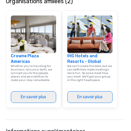
Organisations affiliées (2)
restaurant, we can bring the party to
initiatives, and more.
you. Our buffet options, platters, and
individually packaged "Guest
Favorites" can also be brought to your
office, hotel or meeting space.
Crowne Plaza
IHG Hotels and
Americas
Resorts - Global
Whether you’re traveling for
We can't create the deck, but we
business, leisure or both, we
can definitely make meetings
connect you to the people,
more fun. So come meet how
places and possibilities to
you meet. We'll get your group
make your stay remarkable.
in the right headspace.
En savoir plus
En savoir plus