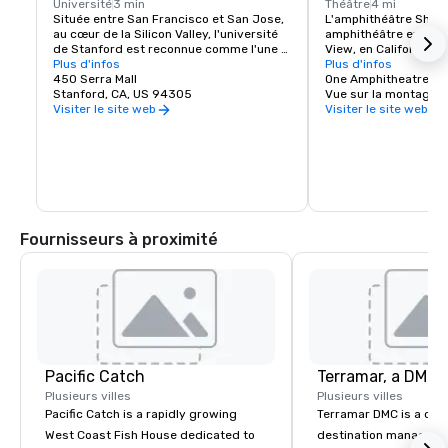
Université
3 min
Théâtre
4 mi
Située entre San Francisco et San Jose, 
L'amphithéâtre Shorel
au cœur de la Silicon Valley, l'université 
amphithéâtre extérieu
de Stanford est reconnue comme l'une 
View, en Californie, d
des principales institutions de recherche 
Plus d'infos
baie de San Francisco.
Plus d'infos
et d'enseignement au monde.
450 Serra Mall
capacité de 22 500 
One Amphitheatre P
Stanford, CA, US 94305
Vue sur la montagne,
Visiter le site web
Visiter le site web
Fournisseurs à proximité
Pacific Catch
Plusieurs villes
Plusieurs villes
Pacific Catch is a rapidly growing
Terramar DMC is a co
West Coast Fish House dedicated to
destination manageme