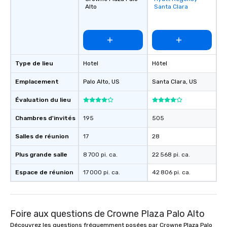
Alto
Santa Clara
favorites
Type de lieu
Hotel
Hôtel
Emplacement
Palo Alto
, US
Santa Clara
, US
Évaluation du lieu
Chambres d'invités
195
505
Salles de réunion
17
28
Plus grande salle
8 700 pi. ca.
22 568 pi. ca.
Espace de réunion
17 000 pi. ca.
42 806 pi. ca.
Foire aux questions de Crowne Plaza Palo Alto
Découvrez les questions fréquemment posées par Crowne Plaza Palo