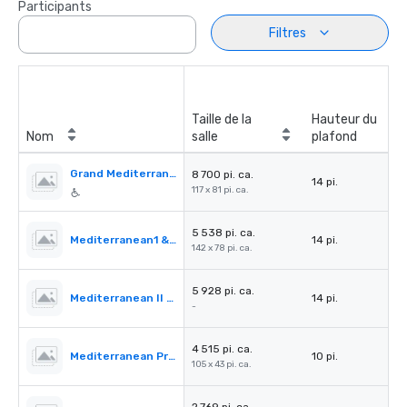
Participants
Filtres
Taille de la
Hauteur du
Nom
salle
plafond
Grand Mediterranean Ballroom
8 700 pi. ca.
14 pi.
117 x 81 pi. ca.
5 538 pi. ca.
Mediterranean1 & 2
14 pi.
142 x 78 pi. ca.
5 928 pi. ca.
Mediterranean II & III
14 pi.
-
4 515 pi. ca.
Mediterranean PreFunction
10 pi.
105 x 43 pi. ca.