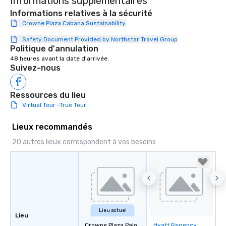
Informations supplémentaires
Informations relatives à la sécurité
Crowne Plaza Cabana Sustainability
Safety Document Provided by Northstar Travel Group
Politique d'annulation
48 heures avant la date d'arrivée.
Suivez-nous
Ressources du lieu
Virtual Tour -True Tour
Lieux recommandés
20 autres lieux correspondent à vos besoins
Lieu actuel
Lieu
Crowne Plaza Palo
Hyatt Regency
Removed from