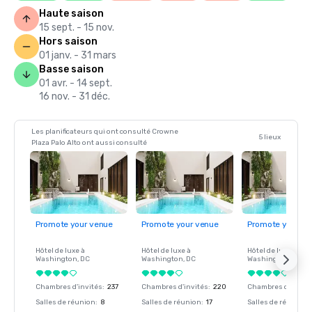
Haute saison
15 sept. - 15 nov.
Hors saison
01 janv. - 31 mars
Basse saison
01 avr. - 14 sept.
16 nov. - 31 déc.
Les planificateurs qui ont consulté Crowne
5 lieux
Plaza Palo Alto ont aussi consulté
Promote your venue
Promote your venue
Promote your ve
Hôtel de luxe à
Hôtel de luxe à
Hôtel de luxe à
Washington
, DC
Washington
, DC
Washington
, DC
Chambres d'invités
:
237
Chambres d'invités
:
220
Chambres d'invité
Salles de réunion
:
8
Salles de réunion
:
17
Salles de réunion
: