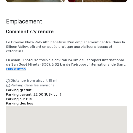
2
autres
Emplacement
Comment s'y rendre
Le Crowne Plaza Palo Alto bénéficie d'un emplacement central dans la 
Silicon Valley, offrant un accès pratique aux visiteurs locaux et 
extérieurs.

En avion : l'hôtel se trouve à environ 24 km de l'aéroport international 
de San José Mineta (SJC), à 32 km de l'aéroport international de San 
Francisco (SFO) et à 40 km de l'aéroport international d'Oakland (OAK). 
Plus d'infos
Tous les aéroports proposent une variété d'options de transport 
terrestre, notamment des services de covoiturage, des taxis et des 
Distance from airport 15 mi
voitures de location.

Parking dans les environs
Parking gratuit
En voiture : idéalement situé juste à côté de l'autoroute 101, l'hôtel est 
Parking payant
(
22,00 $US
/
jour
)
facilement accessible depuis les principales autoroutes de la région 
Parking sur rue
de la baie de San Francisco, notamment l'Interstate 280. Un parking 
Parking des bus
est disponible sur place pour les clients.

En transports en commun : l'hôtel est situé près de la gare de Caltrain, 
offrant un service direct vers San Francisco, San Jose et les villes 
voisines. Des services de covoiturage sont également facilement 
disponibles pour les déplacements locaux.
