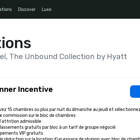
ations
Discover
Luxe
ions
el, The Unbound Collection by Hyatt
nner Incentive
ez 15 chambres ou plus par nuit du dimanche au jeudi et sélectionne
e commission sur le bloc de chambres

'attrition admissible

lassements gratuits par bloc à un tarif de groupe négocié

pements VIP gratuits

e réduction sur la location d'un espace de réunion avec bloc de chamb