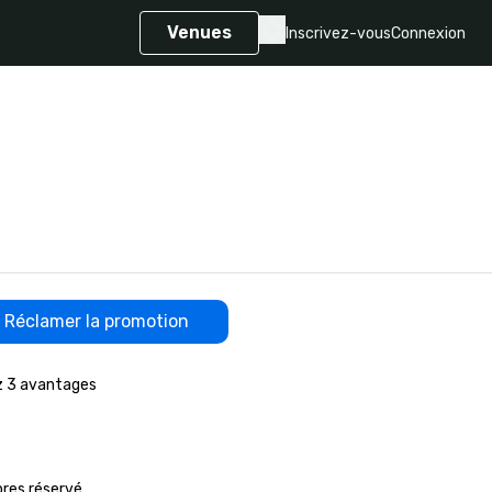
Venues
Inscrivez-vous
Connexion
Réclamer la promotion
z 3 avantages

res réservé
