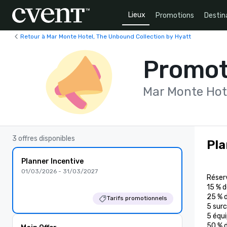
Lieux
Promotions
Destin
Retour à Mar Monte Hotel, The Unbound Collection by Hyatt
Promot
Mar Monte Hot
3 offres disponibles
Pla
Planner Incentive
01/03/2026 - 31/03/2027
Réserv
15 % d
25 % d
Tarifs promotionnels
5 surc
5 équi
50 % d