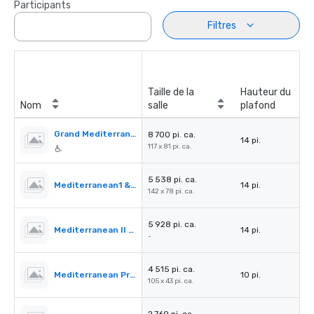
Participants
Filtres
Taille de la
Hauteur du
Nom
salle
plafond
Grand Mediterranean Ballroom
8 700 pi. ca.
14 pi.
117 x 81 pi. ca.
5 538 pi. ca.
Mediterranean1 & 2
14 pi.
142 x 78 pi. ca.
5 928 pi. ca.
Mediterranean II & III
14 pi.
-
4 515 pi. ca.
Mediterranean PreFunction
10 pi.
105 x 43 pi. ca.