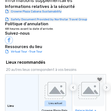
Informations supplémentaires
Informations relatives à la sécurité
Crowne Plaza Cabana Sustainability
Safety Document Provided by Northstar Travel Group
Politique d'annulation
48 heures avant la date d'arrivée.
Suivez-nous
Ressources du lieu
Virtual Tour -True Tour
Lieux recommandés
20 autres lieux correspondent à vos besoins
Lieu actuel
Lieu
Crowne Plaza Palo
Palace Hotel, a
Removed from