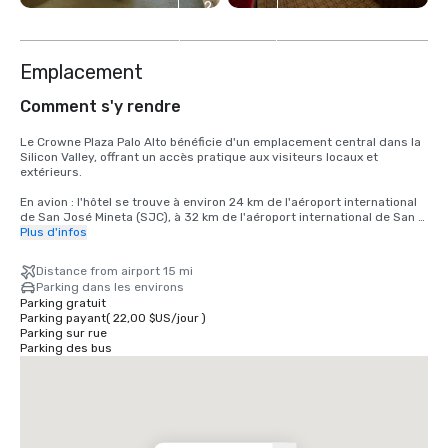
2
autres
Emplacement
Comment s'y rendre
Le Crowne Plaza Palo Alto bénéficie d'un emplacement central dans la 
Silicon Valley, offrant un accès pratique aux visiteurs locaux et 
extérieurs.

En avion : l'hôtel se trouve à environ 24 km de l'aéroport international 
de San José Mineta (SJC), à 32 km de l'aéroport international de San 
Francisco (SFO) et à 40 km de l'aéroport international d'Oakland (OAK). 
Plus d'infos
Tous les aéroports proposent une variété d'options de transport 
terrestre, notamment des services de covoiturage, des taxis et des 
Distance from airport 15 mi
voitures de location.

Parking dans les environs
Parking gratuit
En voiture : idéalement situé juste à côté de l'autoroute 101, l'hôtel est 
Parking payant
(
22,00 $US
/
jour
)
facilement accessible depuis les principales autoroutes de la région 
Parking sur rue
de la baie de San Francisco, notamment l'Interstate 280. Un parking 
Parking des bus
est disponible sur place pour les clients.

En transports en commun : l'hôtel est situé près de la gare de Caltrain, 
offrant un service direct vers San Francisco, San Jose et les villes 
voisines. Des services de covoiturage sont également facilement 
disponibles pour les déplacements locaux.
