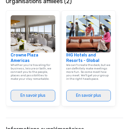
Organisations affiliées (2)
restaurant, we can bring the party to
initiatives, and more.
you. Our buffet options, platters, and
individually packaged "Guest
Favorites" can also be brought to your
office, hotel or meeting space.
Crowne Plaza
IHG Hotels and
Americas
Resorts - Global
Whether you’re traveling for
We can't create the deck, but we
business, leisure or both, we
can definitely make meetings
connect you to the people,
more fun. So come meet how
places and possibilities to
you meet. We'll get your group
make your stay remarkable.
in the right headspace.
En savoir plus
En savoir plus