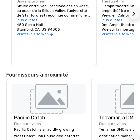
Université
3 min
Théâtre
4 mi
Située entre San Francisco et San Jose, 
L'amphithéâtre Shorel
au cœur de la Silicon Valley, l'université 
amphithéâtre extérieu
de Stanford est reconnue comme l'une 
View, en Californie, d
des principales institutions de recherche 
Plus d'infos
baie de San Francisco.
Plus d'infos
et d'enseignement au monde.
450 Serra Mall
capacité de 22 500 
One Amphitheatre P
Stanford, CA, US 94305
Vue sur la montagne,
Visiter le site web
Visiter le site web
Fournisseurs à proximité
Pacific Catch
Plusieurs villes
Plusieurs villes
Pacific Catch is a rapidly growing
Terramar DMC is a co
West Coast Fish House dedicated to
destination manageme