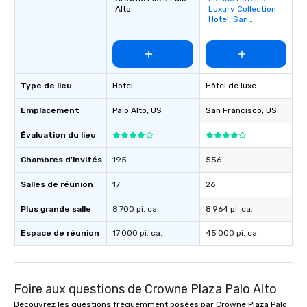
Alto
Luxury Collection
favorites
Hotel, San
Francisco
Type de lieu
Hotel
Hôtel de luxe
Emplacement
Palo Alto
, US
San Francisco
, US
Évaluation du lieu
Chambres d'invités
195
556
Salles de réunion
17
26
Plus grande salle
8 700 pi. ca.
8 964 pi. ca.
Espace de réunion
17 000 pi. ca.
45 000 pi. ca.
Foire aux questions de Crowne Plaza Palo Alto
Découvrez les questions fréquemment posées par Crowne Plaza Palo