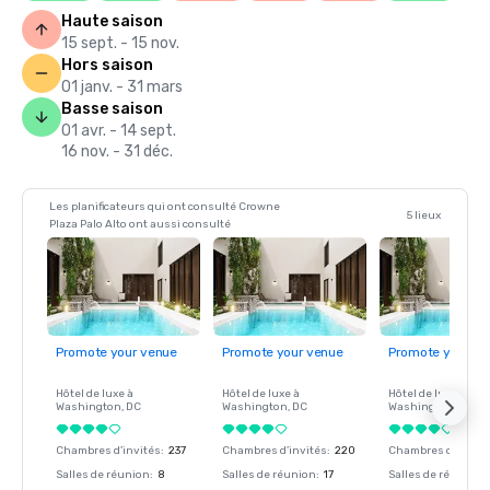
Haute saison
15 sept. - 15 nov.
Hors saison
01 janv. - 31 mars
Basse saison
01 avr. - 14 sept.
16 nov. - 31 déc.
Les planificateurs qui ont consulté Crowne
5 lieux
Plaza Palo Alto ont aussi consulté
Promote your venue
Promote your venue
Promote your ve
Hôtel de luxe à
Hôtel de luxe à
Hôtel de luxe à
Washington
, DC
Washington
, DC
Washington
, DC
Chambres d'invités
:
237
Chambres d'invités
:
220
Chambres d'invité
Salles de réunion
:
8
Salles de réunion
:
17
Salles de réunion
: