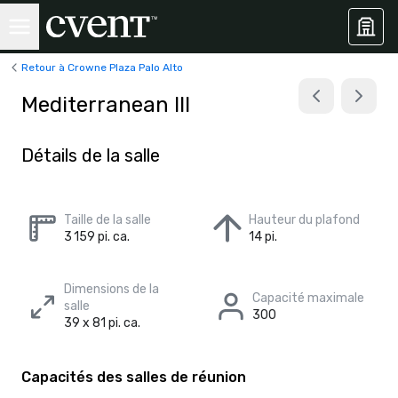
Retour à Crowne Plaza Palo Alto
Mediterranean III
Détails de la salle
Taille de la salle
Hauteur du plafond
3 159 pi. ca.
14 pi.
Dimensions de la
Capacité maximale
salle
300
39 x 81 pi. ca.
Capacités des salles de réunion