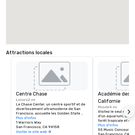
Attractions locales
Centre Chase
Académie des s
Loisirs
2 mi
Californie
Le Chase Center, un centre sportif et de 
Musée
4 mi
divertissement ultramoderne de San 
Visitez le seul endro
Francisco, accueille les Golden State 
d'un aquarium, d'un p
Warriors et organise près de 200 
Plus d'infos
forêt tropicale et d'u
événements par an.
1 Warriors Way
naturelle, le tout so
Plus d'infos
San Francisco, CA 94158
55 Music Concourse 
Visiter le site web
San Francisco, CA 94