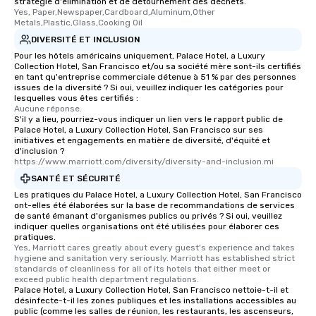
stratégie d'élimination et de détournement des déchets.
Yes, Paper,Newspaper,Cardboard,Aluminum,Other 
Metals,Plastic,Glass,Cooking Oil
DIVERSITÉ ET INCLUSION
Pour les hôtels américains uniquement, Palace Hotel, a Luxury
Collection Hotel, San Francisco et/ou sa société mère sont-ils certifiés
en tant qu'entreprise commerciale détenue à 51 % par des personnes
issues de la diversité ? Si oui, veuillez indiquer les catégories pour
lesquelles vous êtes certifiés :
Aucune réponse.
S'il y a lieu, pourriez-vous indiquer un lien vers le rapport public de
Palace Hotel, a Luxury Collection Hotel, San Francisco sur ses
initiatives et engagements en matière de diversité, d'équité et
d'inclusion ?
https://www.marriott.com/diversity/diversity-and-inclusion.mi
SANTÉ ET SÉCURITÉ
Les pratiques du Palace Hotel, a Luxury Collection Hotel, San Francisco
ont-elles été élaborées sur la base de recommandations de services
de santé émanant d'organismes publics ou privés ? Si oui, veuillez
indiquer quelles organisations ont été utilisées pour élaborer ces
pratiques.
Yes, Marriott cares greatly about every guest's experience and takes 
hygiene and sanitation very seriously. Marriott has established strict 
standards of cleanliness for all of its hotels that either meet or 
exceed public health department regulations. 
Palace Hotel, a Luxury Collection Hotel, San Francisco nettoie-t-il et
désinfecte-t-il les zones publiques et les installations accessibles au
public (comme les salles de réunion, les restaurants, les ascenseurs,