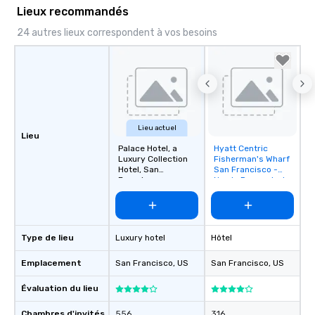
Lieux recommandés
24 autres lieux correspondent à vos besoins
Lieu actuel
Lieu
Palace Hotel, a
Hyatt Centric
Removed from
Luxury Collection
Fisherman's Wharf
favorites
Hotel, San
San Francisco -
Francisco
Newly Renovated
Type de lieu
Luxury hotel
Hôtel
Emplacement
San Francisco
, US
San Francisco
, US
Évaluation du lieu
Chambres d'invités
556
316