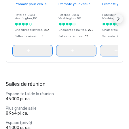
Promote your venue
Promote your venue
Promote your ve
Hôtel de luxe à
Hôtel de luxe à
Hôtel de luxe à
Washington
, DC
Washington
, DC
Washington
, DC
Chambres d'invités
:
237
Chambres d'invités
:
220
Chambres d'invité
Salles de réunion
:
8
Salles de réunion
:
17
Salles de réunion
:
Salles de réunion
Espace total de la réunion
45 000 pi. ca.
Plus grande salle
8 964 pi. ca.
Espace (privé)
44 000 pi. ca.