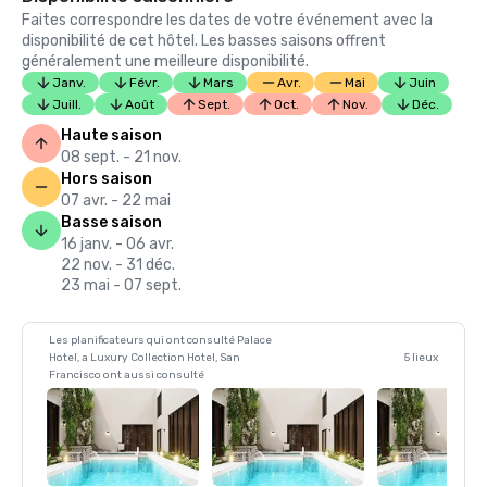
Faites correspondre les dates de votre événement avec la
disponibilité de cet hôtel. Les basses saisons offrent
généralement une meilleure disponibilité.
Janv.
Févr.
Mars
Avr.
Mai
Juin
Juill.
Août
Sept.
Oct.
Nov.
Déc.
Haute saison
08 sept. - 21 nov.
Hors saison
07 avr. - 22 mai
Basse saison
16 janv. - 06 avr.
22 nov. - 31 déc.
23 mai - 07 sept.
Les planificateurs qui ont consulté Palace
Hotel, a Luxury Collection Hotel, San
5 lieux
Francisco ont aussi consulté