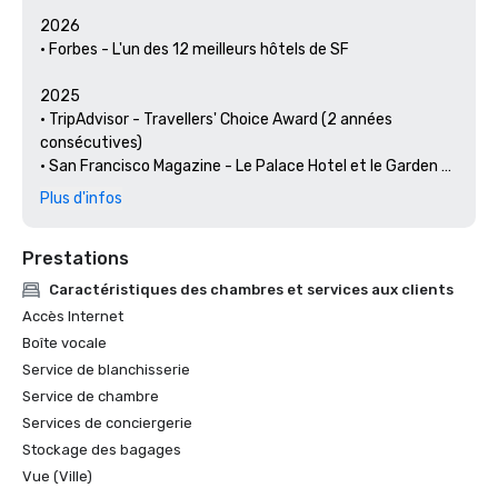
2026

• Forbes - L'un des 12 meilleurs hôtels de SF

2025

• TripAdvisor - Travellers' Choice Award (2 années 
consécutives)

• San Francisco Magazine - Le Palace Hotel et le Garden 
Court ont été reconnus comme les meilleurs hôtels pour 
Plus d'infos
un brunch et un cadre 

• Hospitality Net - Les 27 meilleurs endroits à visiter en 
Prestations
Californie au moins une fois dans votre vie

• Thrillist - Les meilleures choses à faire à San Francisco 
Caractéristiques des chambres et services aux clients
pour un amateur d'art et de culture

Accès Internet
• Escapades locales : le concierge du Palace Hotel met en 
Boîte vocale
lumière les arts et la culture de San Francisco

Service de blanchisserie
• Haute Living San Francisco - Le Palace Hotel de San 
Service de chambre
Francisco fête ses 150 ans

Services de conciergerie
2024

Stockage des bagages
• Travel + Leisure - Les meilleurs hôtels de SF - Hôtel avec 
Vue (Ville)
les meilleurs équipements
