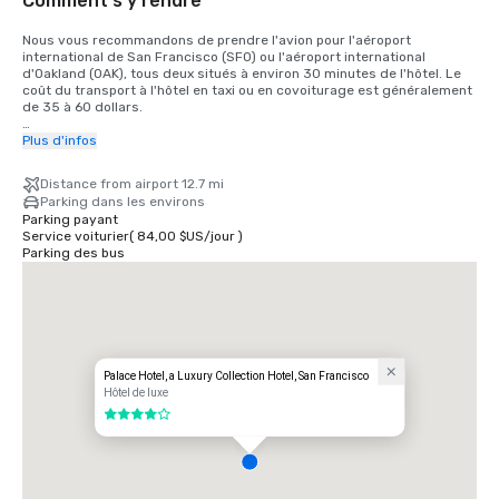
Comment s'y rendre
Nous vous recommandons de prendre l'avion pour l'aéroport 
international de San Francisco (SFO) ou l'aéroport international 
d'Oakland (OAK), tous deux situés à environ 30 minutes de l'hôtel. Le 
coût du transport à l'hôtel en taxi ou en covoiturage est généralement 
de 35 à 60 dollars.

Pour les clients qui souhaitent prendre le train, le train Bay Area Rapid 
Plus d'infos
Transit (BART) relie SFO à San Francisco toutes les 15 à 20 minutes. Il 
vous suffit de monter à bord de n'importe quel train à destination de 
Distance from airport 12.7 mi
San Francisco à la gare BART située dans le terminal international. 
Parking dans les environs
Descendez du train à la gare de Montgomery Street. Le Palace Hotel 
Parking payant
est situé à l'angle de Market Street et de New Montgomery Street, 
Service voiturier
(
84,00 $US
/
jour
)
juste en face de la gare. Le coût total est de 8,65$. Le temps de trajet 
Parking des bus
est d'environ 45 minutes.
Palace Hotel, a Luxury Collection Hotel, San Francisco
Hôtel de luxe
4 sur 5