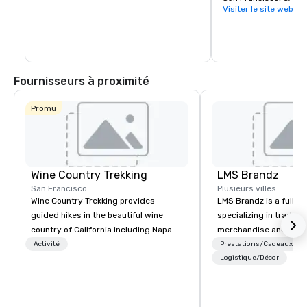
Visiter le site web
Fournisseurs à proximité
Promu
Wine Country Trekking
LMS Brandz
San Francisco
Plusieurs villes
Wine Country Trekking provides
LMS Brandz is a full-s
guided hikes in the beautiful wine
specializing in trade 
country of California including Napa
merchandise and muc
and Sonoma Valleys. These
booth giveaways and 
Activité
Prestations/Cadeaux
experiences include walking in the
to executive gifting, d
Logistique/Décor
vineyards, amongst ancient redwood
banners, signage, fulfi
trees and oak groves with a curated
logistics, shipping, al
wine country lunch and visits to iconic
commerce solutions we 