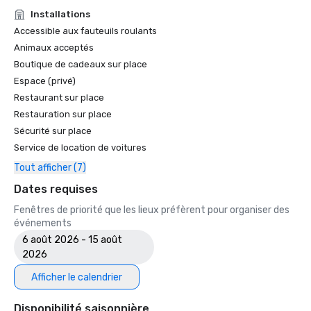
• Guide de voyage Forbes : l'un des 15 hôtels proposant 
Installations
des expériences inoubliables en matière de caviar

Accessible aux fauteuils roulants
• SF Gate — Le meilleur de la région de la baie de San 
Animaux acceptés
Francisco — Les 5 meilleurs hôtels 

Boutique de cadeaux sur place
• OpenTable — L'un des 12 plus beaux restaurants de SF

Espace (privé)
• Travellers' Choice Awards - Meilleur des meilleurs

Restaurant sur place
• Destination I Do — L'une des 6 meilleures destinations de 
mariage LGBTQ+ aux États-Unis (première liste)

Restauration sur place
• Insidehook — Meilleur bar d'hôtel de SF

Sécurité sur place
• SF Travel — Les hôtels de luxe les mieux notés à SF

Service de location de voitures
• Timeout, l'un des meilleurs hôtels de luxe de SF

Tout afficher (7)
2023

Dates requises
• Hôtel Condé Nast Traveller Top

Fenêtres de priorité que les lieux préfèrent pour organiser des
• Magazine de voyage et de loisirs - Meilleur hôtel de SF

événements
6 août 2026 - 15 août
2026
Afficher le calendrier
Disponibilité saisonnière