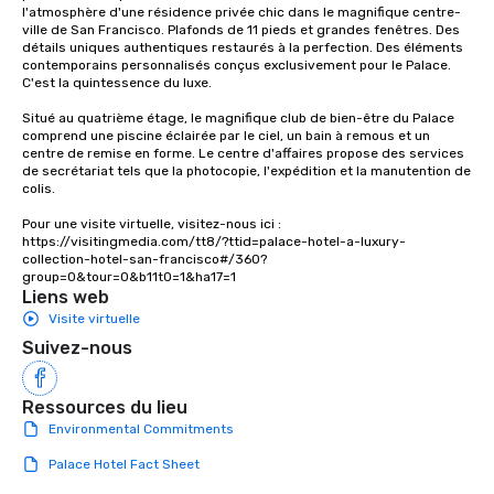
l'atmosphère d'une résidence privée chic dans le magnifique centre-
ville de San Francisco. Plafonds de 11 pieds et grandes fenêtres. Des 
détails uniques authentiques restaurés à la perfection. Des éléments 
contemporains personnalisés conçus exclusivement pour le Palace. 
C'est la quintessence du luxe. 

Situé au quatrième étage, le magnifique club de bien-être du Palace 
comprend une piscine éclairée par le ciel, un bain à remous et un 
centre de remise en forme. Le centre d'affaires propose des services 
de secrétariat tels que la photocopie, l'expédition et la manutention de 
colis.

Pour une visite virtuelle, visitez-nous ici : 
https://visitingmedia.com/tt8/?ttid=palace-hotel-a-luxury-
collection-hotel-san-francisco#/360?
group=0&tour=0&b11t0=1&ha17=1
Liens web
Visite virtuelle
Suivez-nous
Ressources du lieu
Environmental Commitments
Palace Hotel Fact Sheet