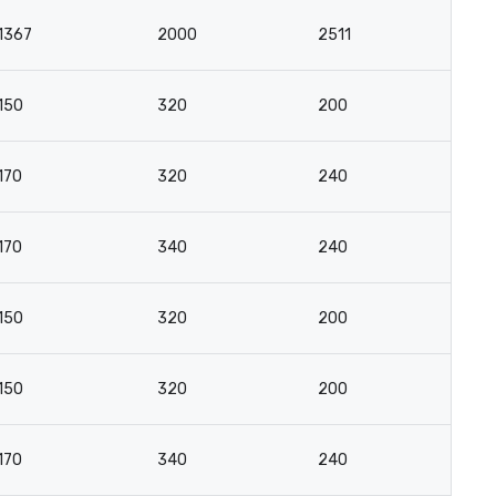
1367
2000
2511
1
150
320
200
14
170
320
240
15
170
340
240
15
150
320
200
14
150
320
200
14
170
340
240
15