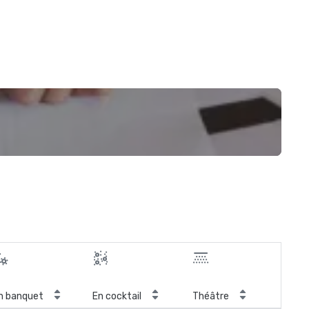
n banquet
En cocktail
Théâtre
Sal