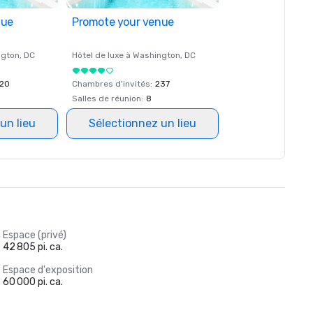
nue
Promote your venue
ngton
, DC
Hôtel de luxe à
Washington
, DC
20
Chambres d'invités
:
237
Salles de réunion
:
8
un lieu
Sélectionnez un lieu
Espace (privé)
42 805 pi. ca.
Espace d'exposition
60 000 pi. ca.