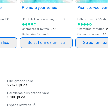
e
Promote your venue
Promote your ve
ton
, DC
Hôtel de luxe à
Washington
, DC
Hôtel de luxe à
Washi
0
Chambres d'invités
:
237
Chambres d'invités
:
2
Salles de réunion
:
8
Salles de réunion
:
17
n lieu
Sélectionnez un lieu
Sélectionnez 
Plus grande salle
22 568 pi. ca.
Deuxième plus grande salle
5 980 pi. ca.
Espace (extérieur)