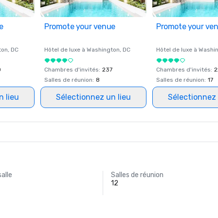
e
Promote your venue
Promote your ve
ton
, DC
Hôtel de luxe à
Washington
, DC
Hôtel de luxe à
Washi
0
Chambres d'invités
:
237
Chambres d'invités
:
2
Salles de réunion
:
8
Salles de réunion
:
17
n lieu
Sélectionnez un lieu
Sélectionnez 
salle
Salles de réunion
12