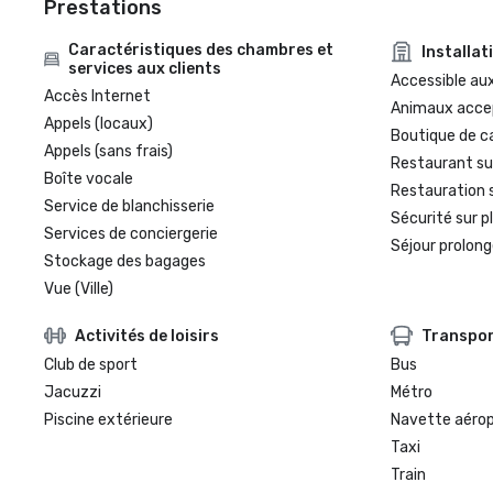
Prestations
Caractéristiques des chambres et
Installat
services aux clients
Accessible aux
Accès Internet
Animaux acce
Appels (locaux)
Boutique de c
Appels (sans frais)
Restaurant su
Boîte vocale
Restauration 
Service de blanchisserie
Sécurité sur p
Services de conciergerie
Séjour prolong
Stockage des bagages
Vue (Ville)
Activités de loisirs
Transpo
Club de sport
Bus
Jacuzzi
Métro
Piscine extérieure
Navette aéro
Taxi
Train