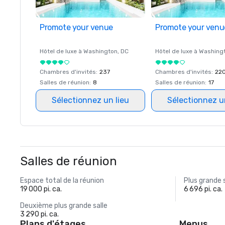
Promote your venue
Promote your venu
Hôtel de luxe à
Washington
, DC
Hôtel de luxe à
Washing
Chambres d'invités
:
237
Chambres d'invités
:
22
Salles de réunion
:
8
Salles de réunion
:
17
Sélectionnez un lieu
Sélectionnez u
Salles de réunion
Espace total de la réunion
Plus grande 
19 000 pi. ca.
6 696 pi. ca.
Deuxième plus grande salle
3 290 pi. ca.
Plans d'étages
Menus