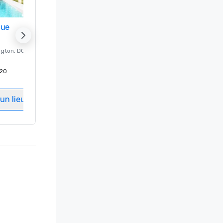
nue
Promote your venue
ngton
, DC
Hôtel de luxe à
Washington
, DC
20
Chambres d'invités
:
237
Salles de réunion
:
8
un lieu
Sélectionnez un lieu