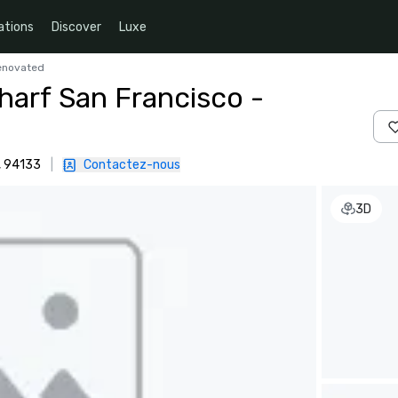
ations
Discover
Luxe
Renovated
harf San Francisco -
, 94133
|
Contactez-nous
3D