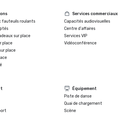
ions
Services commerciaux
 fauteuils roulants
Capacités audiovisuelles
ptés
Centre d'affaires
adeaux sur place
Services VIP
r place
Vidéoconférence
sur place
lace
é
rt
Équipement
Piste de danse
Quai de chargement
port
Scène