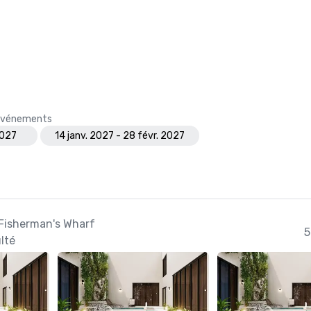
s événements
2027
14 janv. 2027 - 28 févr. 2027
 Fisherman's Wharf
5
lté