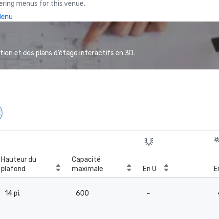
ring menus for this venue.
Menu
ion et des plans d’étage interactifs en 3D.
Hauteur du
Capacité
plafond
maximale
En U
E
14 pi.
600
-