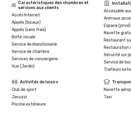
Caractéristiques des chambres et
Installat
services aux clients
Accessible aux
Accès Internet
Animaux acce
Appels (locaux)
Espace (privé)
Appels (sans frais)
Navette gratui
Boîte vocale
Restaurant su
Service de blanchisserie
Restauration 
Service de chambre
Sécurité sur p
Services de conciergerie
Service de loc
Vue (Jardin)
Traiteurs exte
Activités de loisirs
Transpo
Club de sport
Navette aéro
Jacuzzi
Taxi
Piscine extérieure