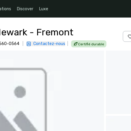
ations
Discover
Luxe
 Newark - Fremont
94560-0564
|
Contactez-nous
|
Certifié durable