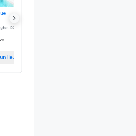
nue
Promote your venue
ngton
, DC
Hôtel de luxe à
Washington
, DC
20
Chambres d'invités
:
237
Salles de réunion
:
8
un lieu
Sélectionnez un lieu