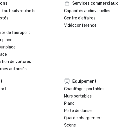
ions
Services commerciaux
 fauteuils roulants
Capacités audiovisuelles
ptés
Centre d'affaires
Vidéoconférence
te de l'aéroport
r place
sur place
lace
ation de voitures
rnes autorisés
rt
Équipement
port
Chauffages portables
Murs portables
Piano
Piste de danse
Quai de chargement
Scène