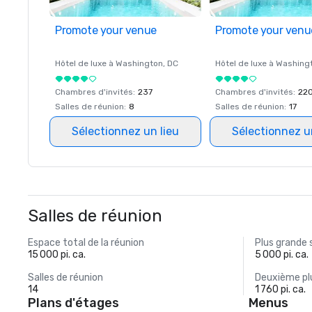
Promote your venue
Promote your venu
Hôtel de luxe à
Washington
, DC
Hôtel de luxe à
Washing
Chambres d'invités
:
237
Chambres d'invités
:
22
Salles de réunion
:
8
Salles de réunion
:
17
Sélectionnez un lieu
Sélectionnez u
Salles de réunion
Espace total de la réunion
Plus grande 
15 000 pi. ca.
5 000 pi. ca.
Salles de réunion
Deuxième plu
14
1 760 pi. ca.
Plans d'étages
Menus