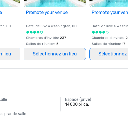
e
Promote your venue
Promote your ve
ton
, DC
Hôtel de luxe à
Washington
, DC
Hôtel de luxe à
Washi
0
Chambres d'invités
:
237
Chambres d'invités
:
2
Salles de réunion
:
8
Salles de réunion
:
17
n lieu
Sélectionnez un lieu
Sélectionnez 
salle
Espace (privé)
14 000 pi. ca.
s grande salle