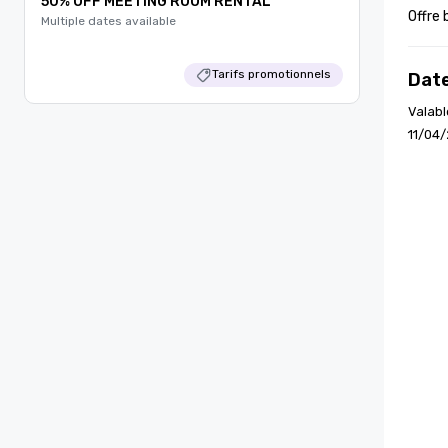
50% OFF MEETING ROOM RENTAL
Offre 
Multiple dates available
Tarifs promotionnels
Date
Valabl
11/04