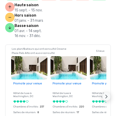
Haute saison
15 sept. - 15 nov.
Hors saison
01 janv. - 31 mars
Basse saison
01 avr. - 14 sept.
16 nov. - 31 déc.
Les planificateurs qui ont consulté Crowne
5 lieux
Plaza Palo Alto ont aussi consulté
Promote your venue
Promote your venue
Promote your ve
Hôtel de luxe à
Hôtel de luxe à
Hôtel de luxe à
Washington
, DC
Washington
, DC
Washington
, DC
Chambres d'invités
:
237
Chambres d'invités
:
220
Chambres d'invité
Salles de réunion
:
8
Salles de réunion
:
17
Salles de réunion
: