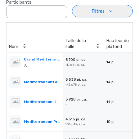
Participants
Filtres
Taille de la
Hauteur du
Nom
salle
plafond
Grand Mediterranean Ballroom
8 700 pi. ca.
14 pi.
117 x 81 pi. ca.
5 538 pi. ca.
Mediterranean1 & 2
14 pi.
142 x 78 pi. ca.
5 928 pi. ca.
Mediterranean II & III
14 pi.
-
4 515 pi. ca.
Mediterranean PreFunction
10 pi.
105 x 43 pi. ca.