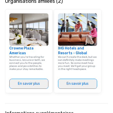
Organisations affiliées (2)
restaurant, we can bring the party to
initiatives, and more.
you. Our buffet options, platters, and
individually packaged "Guest
Favorites" can also be brought to your
office, hotel or meeting space.
Crowne Plaza
IHG Hotels and
Americas
Resorts - Global
Whether you’re traveling for
We can't create the deck, but we
business, leisure or both, we
can definitely make meetings
connect you to the people,
more fun. So come meet how
places and possibilities to
you meet. We'll get your group
make your stay remarkable.
in the right headspace.
En savoir plus
En savoir plus