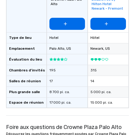
Alto
Hilton Hotel
favorites
Newark - Fremont
Type de lieu
Hotel
Hôtel
Emplacement
Palo Alto
, US
Newark
, US
Évaluation du lieu
Chambres d'invités
195
315
Salles de réunion
17
14
Plus grande salle
8 700 pi. ca.
5 000 pi. ca.
Espace de réunion
17 000 pi. ca.
15 000 pi. ca.
Foire aux questions de Crowne Plaza Palo Alto
Découvrez les questions fréquemment posées par Crowne Plaza Palo