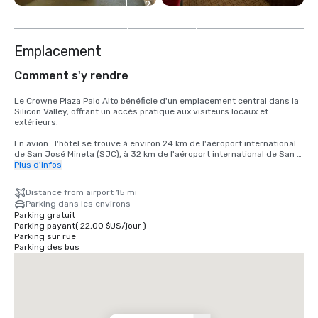
2
autres
Emplacement
Comment s'y rendre
Le Crowne Plaza Palo Alto bénéficie d'un emplacement central dans la 
Silicon Valley, offrant un accès pratique aux visiteurs locaux et 
extérieurs.

En avion : l'hôtel se trouve à environ 24 km de l'aéroport international 
de San José Mineta (SJC), à 32 km de l'aéroport international de San 
Francisco (SFO) et à 40 km de l'aéroport international d'Oakland (OAK). 
Plus d'infos
Tous les aéroports proposent une variété d'options de transport 
terrestre, notamment des services de covoiturage, des taxis et des 
Distance from airport 15 mi
voitures de location.

Parking dans les environs
Parking gratuit
En voiture : idéalement situé juste à côté de l'autoroute 101, l'hôtel est 
Parking payant
(
22,00 $US
/
jour
)
facilement accessible depuis les principales autoroutes de la région 
Parking sur rue
de la baie de San Francisco, notamment l'Interstate 280. Un parking 
Parking des bus
est disponible sur place pour les clients.

En transports en commun : l'hôtel est situé près de la gare de Caltrain, 
offrant un service direct vers San Francisco, San Jose et les villes 
voisines. Des services de covoiturage sont également facilement 
disponibles pour les déplacements locaux.
