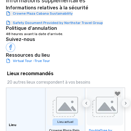
Informations supplémentaires
Informations relatives à la sécurité
Crowne Plaza Cabana Sustainability
Safety Document Provided by Northstar Travel Group
Politique d'annulation
48 heures avant la date d'arrivée.
Suivez-nous
Ressources du lieu
Virtual Tour -True Tour
Lieux recommandés
20 autres lieux correspondent à vos besoins
Lieu actuel
Lieu
Crowne Plaza Palo
DoubleTree by
Removed from