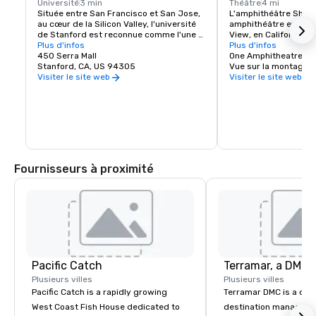
Université
3 min
Théâtre
4 mi
Située entre San Francisco et San Jose, 
L'amphithéâtre Shorel
au cœur de la Silicon Valley, l'université 
amphithéâtre extérieu
de Stanford est reconnue comme l'une 
View, en Californie, d
des principales institutions de recherche 
Plus d'infos
baie de San Francisco.
Plus d'infos
et d'enseignement au monde.
450 Serra Mall
capacité de 22 500 
One Amphitheatre P
Stanford, CA, US 94305
Vue sur la montagne,
Visiter le site web
Visiter le site web
Fournisseurs à proximité
Pacific Catch
Plusieurs villes
Plusieurs villes
Pacific Catch is a rapidly growing
Terramar DMC is a co
West Coast Fish House dedicated to
destination manageme