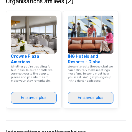
Organisations affiliées (2)
restaurant, we can bring the party to
initiatives, and more.
you. Our buffet options, platters, and
individually packaged "Guest
Favorites" can also be brought to your
office, hotel or meeting space.
Crowne Plaza
IHG Hotels and
Americas
Resorts - Global
Whether you’re traveling for
We can't create the deck, but we
business, leisure or both, we
can definitely make meetings
connect you to the people,
more fun. So come meet how
places and possibilities to
you meet. We'll get your group
make your stay remarkable.
in the right headspace.
En savoir plus
En savoir plus