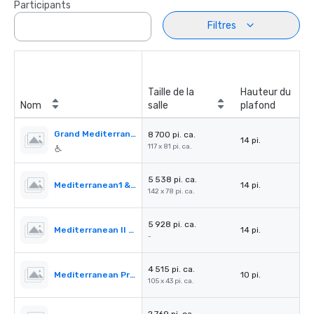
Participants
Filtres
Taille de la
Hauteur du
Nom
salle
plafond
Grand Mediterranean Ballroom
8 700 pi. ca.
14 pi.
117 x 81 pi. ca.
5 538 pi. ca.
Mediterranean1 & 2
14 pi.
142 x 78 pi. ca.
5 928 pi. ca.
Mediterranean II & III
14 pi.
-
4 515 pi. ca.
Mediterranean PreFunction
10 pi.
105 x 43 pi. ca.