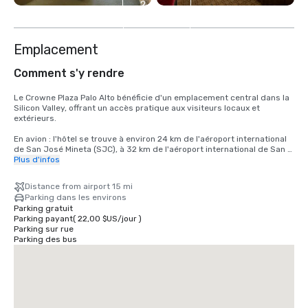
2
autres
Emplacement
Comment s'y rendre
Le Crowne Plaza Palo Alto bénéficie d'un emplacement central dans la 
Silicon Valley, offrant un accès pratique aux visiteurs locaux et 
extérieurs.

En avion : l'hôtel se trouve à environ 24 km de l'aéroport international 
de San José Mineta (SJC), à 32 km de l'aéroport international de San 
Francisco (SFO) et à 40 km de l'aéroport international d'Oakland (OAK). 
Plus d'infos
Tous les aéroports proposent une variété d'options de transport 
terrestre, notamment des services de covoiturage, des taxis et des 
Distance from airport 15 mi
voitures de location.

Parking dans les environs
Parking gratuit
En voiture : idéalement situé juste à côté de l'autoroute 101, l'hôtel est 
Parking payant
(
22,00 $US
/
jour
)
facilement accessible depuis les principales autoroutes de la région 
Parking sur rue
de la baie de San Francisco, notamment l'Interstate 280. Un parking 
Parking des bus
est disponible sur place pour les clients.

En transports en commun : l'hôtel est situé près de la gare de Caltrain, 
offrant un service direct vers San Francisco, San Jose et les villes 
voisines. Des services de covoiturage sont également facilement 
disponibles pour les déplacements locaux.
