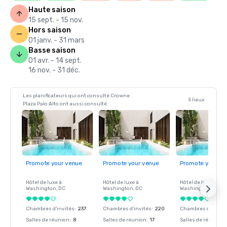
Haute saison
15 sept. - 15 nov.
Hors saison
01 janv. - 31 mars
Basse saison
01 avr. - 14 sept.
16 nov. - 31 déc.
Les planificateurs qui ont consulté Crowne
5 lieux
Plaza Palo Alto ont aussi consulté
Promote your venue
Promote your venue
Promote your ve
Hôtel de luxe à
Hôtel de luxe à
Hôtel de luxe à
Washington
, DC
Washington
, DC
Washington
, DC
Chambres d'invités
:
237
Chambres d'invités
:
220
Chambres d'invité
Salles de réunion
:
8
Salles de réunion
:
17
Salles de réunion
: