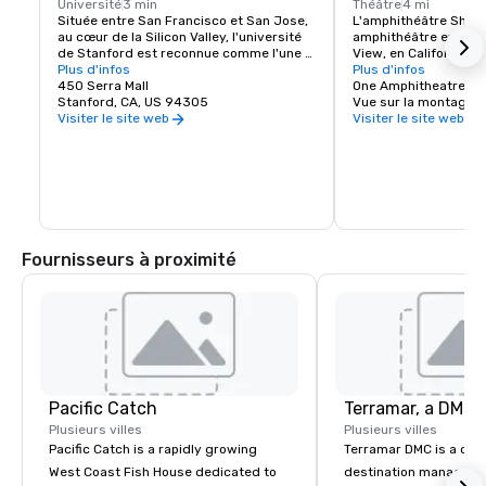
Université
3 min
Théâtre
4 mi
Située entre San Francisco et San Jose, 
L'amphithéâtre Shorel
au cœur de la Silicon Valley, l'université 
amphithéâtre extérieu
de Stanford est reconnue comme l'une 
View, en Californie, d
des principales institutions de recherche 
Plus d'infos
baie de San Francisco.
Plus d'infos
et d'enseignement au monde.
450 Serra Mall
capacité de 22 500 
One Amphitheatre P
Stanford, CA, US 94305
Vue sur la montagne,
Visiter le site web
Visiter le site web
Fournisseurs à proximité
Pacific Catch
Plusieurs villes
Plusieurs villes
Pacific Catch is a rapidly growing
Terramar DMC is a co
West Coast Fish House dedicated to
destination manageme