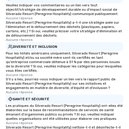
Veuillez indiquer vos commentaires ou un lien vers tout
objectif/stratégie de développement durable ou d'impact social de
Silverado Resort (Peregrine Hospitality) communiqué publiquement.
Aucune réponse.
Silverado Resort (Peregrine Hospitality) a-t-il une stratégie axée sur
l'élimination et le détournement des déchets (plastiques, papiers,
cartons, etc.) ? Si oui, veuillez préciser votre stratégie d'élimination et
de détournement des déchets.
Aucune réponse.
DIVERSITÉ ET INCLUSION
Pour les hôtels américains uniquement, Silverado Resort (Peregrine
Hospitality) et/ou sa société mère sont-ils certifiés en tant
qu'entreprise commerciale détenue à 51 % par des personnes issues
de la diversité ? Si oui, veuillez indiquer les catégories pour lesquelles
vous êtes certifiés :
Aucune réponse.
S'il y a lieu, pourriez-vous indiquer un lien vers le rapport public de
Silverado Resort (Peregrine Hospitality) sur ses initiatives et
engagements en matière de diversité, d'équité et d'inclusion ?
Aucune réponse.
SANTÉ ET SÉCURITÉ
Les pratiques du Silverado Resort (Peregrine Hospitality) ont-elles été
élaborées sur la base de recommandations de services de santé
émanant d'organismes publics ou privés ? Si oui, veuillez indiquer
quelles organisations ont été utilisées pour élaborer ces pratiques.
Aucune réponse.
Silverado Resort (Peregrine Hospitality) nettoie-t-il et désinfecte-t-il