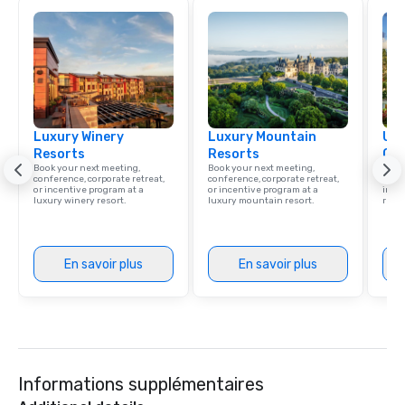
Luxury Winery
Luxury Mountain
Uni
Resorts
Resorts
Ca
Book your next meeting,
Book your next meeting,
Find 
conference, corporate retreat,
conference, corporate retreat,
resor
or incentive program at a
or incentive program at a
ince
luxury winery resort.
luxury mountain resort.
retre
En savoir plus
En savoir plus
Informations supplémentaires