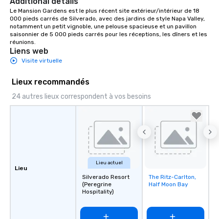
Additional details
Le Mansion Gardens est le plus récent site extérieur/intérieur de 18 
000 pieds carrés de Silverado, avec des jardins de style Napa Valley, 
notamment un petit vignoble, une pelouse spacieuse et un pavillon 
saisonnier de 5 000 pieds carrés pour les réceptions, les dîners et les 
réunions.
Liens web
Visite virtuelle
Lieux recommandés
24 autres lieux correspondent à vos besoins
Lieu actuel
Lieu
Silverado Resort
The Ritz-Carlton,
Removed from
(Peregrine
Half Moon Bay
favorites
Hospitality)