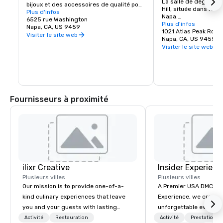
La salle de dégustatio
bijoux et des accessoires de qualité pour 
Hill, située dans les c
tous les âges. Beaux-arts, gastronomie, 
Plus d'infos
Napa.

chocolats, vins et dégustation de vins. 
6525 rue Washington
Rendez-nous visite p
Plus d'infos
Des cadeaux romantiques et des objets 
Napa, CA, US 9459
vins Prime Solum, Exp
1021 Atlas Peak Road
de collection provenant de la Napa Valley 
Visiter le site web
Tetra.
Napa, CA, US 94559
et du monde entier, complétant une 
Visiter le site web
délicieuse variété de restaurants de la 
région viticole.
Fournisseurs à proximité
ilixr Creative
Insider Experienc
Plusieurs villes
Plusieurs villes
Our mission is to provide one-of-a-
A Premier USA DMC Partner At 
kind culinary experiences that leave
Experience, we create
you and your guests with lasting
unforgettable events w
memories and satiated palates. Every
access to premium ve
Activité
Restauration
Activité
Prestations