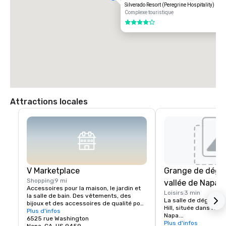
Silverado Resort (Peregrine Hospitality)
Complexe touristique
4 sur 5
Attractions locales
V Marketplace
Grange de dégus
Shopping
9 mi
vallée de Napa
Accessoires pour la maison, le jardin et 
Loisirs
3 min
la salle de bain. Des vêtements, des 
La salle de dégustatio
bijoux et des accessoires de qualité pour 
Hill, située dans les c
tous les âges. Beaux-arts, gastronomie, 
Plus d'infos
Napa.

chocolats, vins et dégustation de vins. 
6525 rue Washington
Rendez-nous visite p
Plus d'infos