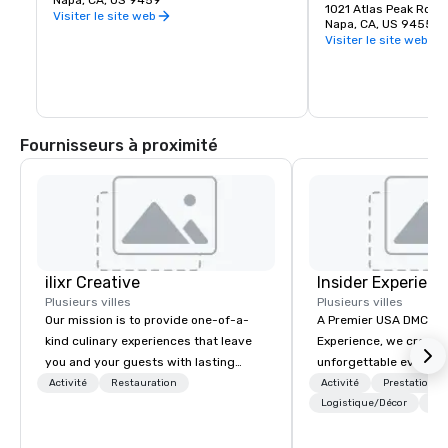
Des cadeaux romantiques et des objets 
Napa, CA, US 9459
vins Prime Solum, Exp
1021 Atlas Peak Road
de collection provenant de la Napa Valley 
Visiter le site web
Tetra.
Napa, CA, US 94559
et du monde entier, complétant une 
Visiter le site web
délicieuse variété de restaurants de la 
région viticole.
Fournisseurs à proximité
ilixr Creative
Insider Experienc
Plusieurs villes
Plusieurs villes
Our mission is to provide one-of-a-
A Premier USA DMC Partner At 
kind culinary experiences that leave
Experience, we create
you and your guests with lasting
unforgettable events w
memories and satiated palates. Every
access to premium ve
Activité
Restauration
Activité
Prestations
detail is meticulously thought out, and
class entertainment, a
Logistique/Décor
+3
our commitment to hospitality, with
experiences. With over
over 40 years of experience working
expertise, we handle e