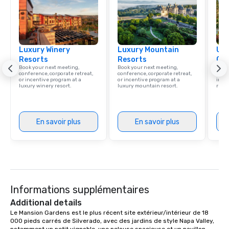
Luxury Winery
Luxury Mountain
Uni
Resorts
Resorts
Ca
Book your next meeting,
Book your next meeting,
Find 
conference, corporate retreat,
conference, corporate retreat,
resor
or incentive program at a
or incentive program at a
ince
luxury winery resort.
luxury mountain resort.
retre
En savoir plus
En savoir plus
Informations supplémentaires
Additional details
Le Mansion Gardens est le plus récent site extérieur/intérieur de 18 
000 pieds carrés de Silverado, avec des jardins de style Napa Valley, 