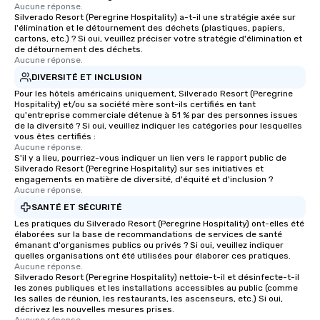
Aucune réponse.
Silverado Resort (Peregrine Hospitality) a-t-il une stratégie axée sur
l'élimination et le détournement des déchets (plastiques, papiers,
cartons, etc.) ? Si oui, veuillez préciser votre stratégie d'élimination et
de détournement des déchets.
Aucune réponse.
DIVERSITÉ ET INCLUSION
Pour les hôtels américains uniquement, Silverado Resort (Peregrine
Hospitality) et/ou sa société mère sont-ils certifiés en tant
qu'entreprise commerciale détenue à 51 % par des personnes issues
de la diversité ? Si oui, veuillez indiquer les catégories pour lesquelles
vous êtes certifiés :
Aucune réponse.
S'il y a lieu, pourriez-vous indiquer un lien vers le rapport public de
Silverado Resort (Peregrine Hospitality) sur ses initiatives et
engagements en matière de diversité, d'équité et d'inclusion ?
Aucune réponse.
SANTÉ ET SÉCURITÉ
Les pratiques du Silverado Resort (Peregrine Hospitality) ont-elles été
élaborées sur la base de recommandations de services de santé
émanant d'organismes publics ou privés ? Si oui, veuillez indiquer
quelles organisations ont été utilisées pour élaborer ces pratiques.
Aucune réponse.
Silverado Resort (Peregrine Hospitality) nettoie-t-il et désinfecte-t-il
les zones publiques et les installations accessibles au public (comme
les salles de réunion, les restaurants, les ascenseurs, etc.) Si oui,
décrivez les nouvelles mesures prises.