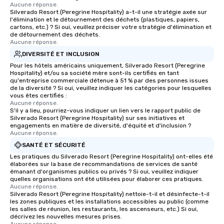
Aucune réponse.
Silverado Resort (Peregrine Hospitality) a-t-il une stratégie axée sur
l'élimination et le détournement des déchets (plastiques, papiers,
cartons, etc.) ? Si oui, veuillez préciser votre stratégie d'élimination et
de détournement des déchets.
Aucune réponse.
DIVERSITÉ ET INCLUSION
Pour les hôtels américains uniquement, Silverado Resort (Peregrine
Hospitality) et/ou sa société mère sont-ils certifiés en tant
qu'entreprise commerciale détenue à 51 % par des personnes issues
de la diversité ? Si oui, veuillez indiquer les catégories pour lesquelles
vous êtes certifiés :
Aucune réponse.
S'il y a lieu, pourriez-vous indiquer un lien vers le rapport public de
Silverado Resort (Peregrine Hospitality) sur ses initiatives et
engagements en matière de diversité, d'équité et d'inclusion ?
Aucune réponse.
SANTÉ ET SÉCURITÉ
Les pratiques du Silverado Resort (Peregrine Hospitality) ont-elles été
élaborées sur la base de recommandations de services de santé
émanant d'organismes publics ou privés ? Si oui, veuillez indiquer
quelles organisations ont été utilisées pour élaborer ces pratiques.
Aucune réponse.
Silverado Resort (Peregrine Hospitality) nettoie-t-il et désinfecte-t-il
les zones publiques et les installations accessibles au public (comme
les salles de réunion, les restaurants, les ascenseurs, etc.) Si oui,
décrivez les nouvelles mesures prises.