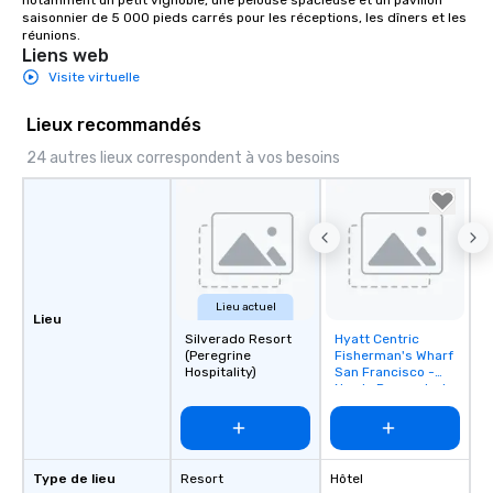
notamment un petit vignoble, une pelouse spacieuse et un pavillon 
saisonnier de 5 000 pieds carrés pour les réceptions, les dîners et les 
réunions.
Liens web
Visite virtuelle
Lieux recommandés
24 autres lieux correspondent à vos besoins
Lieu actuel
Lieu
Silverado Resort
Hyatt Centric
Removed from
(Peregrine
Fisherman's Wharf
favorites
Hospitality)
San Francisco -
Newly Renovated
Type de lieu
Resort
Hôtel