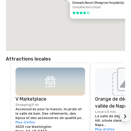
Silverado Resort (Peregrine Hospitality)
Complexe touristique
4 sur 5
Attractions locales
V Marketplace
Grange de dégus
Shopping
9 mi
vallée de Napa
Accessoires pour la maison, le jardin et 
Loisirs
3 min
la salle de bain. Des vêtements, des 
La salle de dégustatio
bijoux et des accessoires de qualité pour 
Hill, située dans les c
tous les âges. Beaux-arts, gastronomie, 
Plus d'infos
Napa.

chocolats, vins et dégustation de vins. 
6525 rue Washington
Rendez-nous visite p
Plus d'infos