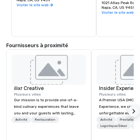
Des cadeaux romantiques et des objets 
Napa, CA, US 9459
vins Prime Solum, Exp
1021 Atlas Peak Road
de collection provenant de la Napa Valley 
Visiter le site web
Tetra.
Napa, CA, US 94559
et du monde entier, complétant une 
Visiter le site web
délicieuse variété de restaurants de la 
région viticole.
Fournisseurs à proximité
ilixr Creative
Insider Experienc
Plusieurs villes
Plusieurs villes
Our mission is to provide one-of-a-
A Premier USA DMC Partner At 
kind culinary experiences that leave
Experience, we create
you and your guests with lasting
unforgettable events w
memories and satiated palates. Every
access to premium ve
Activité
Restauration
Activité
Prestations
detail is meticulously thought out, and
class entertainment, a
Logistique/Décor
+3
our commitment to hospitality, with
experiences. With over
over 40 years of experience working
expertise, we handle e