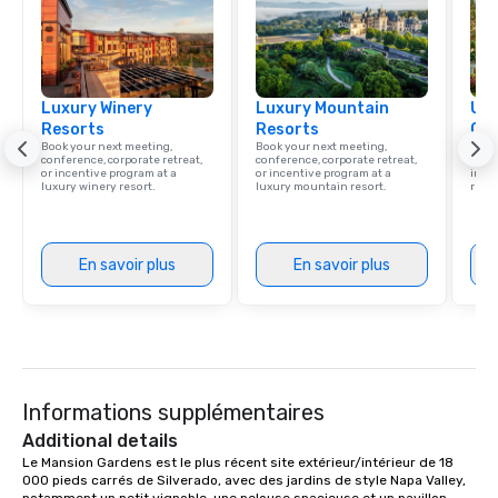
Luxury Winery
Luxury Mountain
Uni
Resorts
Resorts
Ca
Book your next meeting,
Book your next meeting,
Find 
conference, corporate retreat,
conference, corporate retreat,
resor
or incentive program at a
or incentive program at a
ince
luxury winery resort.
luxury mountain resort.
retre
En savoir plus
En savoir plus
Informations supplémentaires
Additional details
Le Mansion Gardens est le plus récent site extérieur/intérieur de 18 
000 pieds carrés de Silverado, avec des jardins de style Napa Valley, 