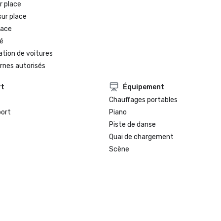
r place
sur place
lace
é
ation de voitures
rnes autorisés
rt
Équipement
Chauffages portables
port
Piano
Piste de danse
Quai de chargement
Scène