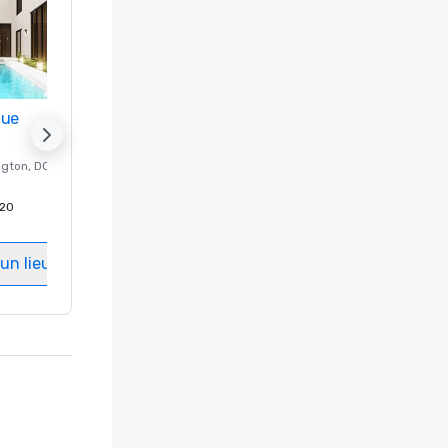
nue
Promote your venue
ngton
, DC
Hôtel de luxe à
Washington
, DC
20
Chambres d'invités
:
237
Salles de réunion
:
8
un lieu
Sélectionnez un lieu