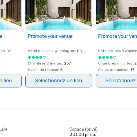
e
Promote your venue
Promote your ve
ton
, DC
Hôtel de luxe à
Washington
, DC
Hôtel de luxe à
Washi
0
Chambres d'invités
:
237
Chambres d'invités
:
2
Salles de réunion
:
8
Salles de réunion
:
17
n lieu
Sélectionnez un lieu
Sélectionnez 
salle
Espace (privé)
30 000 pi. ca.