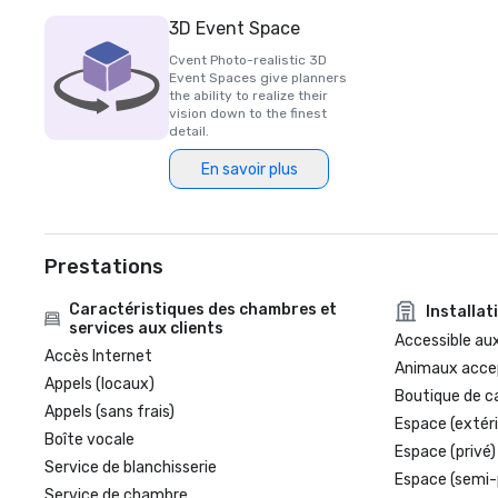
3D Event Space
Cvent Photo-realistic 3D
Event Spaces give planners
the ability to realize their
vision down to the finest
detail.
En savoir plus
Prestations
Caractéristiques des chambres et
Installat
services aux clients
Accessible aux
Accès Internet
Animaux acce
Appels (locaux)
Boutique de c
Appels (sans frais)
Espace (extéri
Boîte vocale
Espace (privé)
Service de blanchisserie
Espace (semi-
Service de chambre