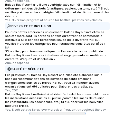
Aucune réponse.
Balboa Bay Resort a-t-il une stratégie axée sur l'élimination et le
détournement des déchets (plastiques, papiers, cartons, etc.) ? Si oui,
veuillez préciser votre stratégie d'élimination et de détournement des
déchets.
Yes, diversion program at source for bottles, plastics recyclables.
DIVERSITÉ ET INCLUSION
Pour les hôtels américains uniquement, Balboa Bay Resort et/ou sa
société mère sont-ils certifiés en tant qu'entreprise commerciale
détenue à 51 % par des personnes issues de la diversité ? Si oui,
veuillez indiquer les catégories pour lesquelles vous êtes certifiés :
NA
S'il y a lieu, pourriez-vous indiquer un lien vers le rapport public de
Balboa Bay Resort sur ses initiatives et engagements en matière de
diversité, d'équité et d'inclusion ?
Aucune réponse.
SANTÉ ET SÉCURITÉ
Les pratiques du Balboa Bay Resort ont-elles été élaborées sur la
base de recommandations de services de santé émanant
d'organismes publics ou privés ? Si oui, veuillez indiquer quelles
organisations ont été utilisées pour élaborer ces pratiques.
Yes, CDC
Balboa Bay Resort nettoie-t-il et désinfecte-t-il les zones publiques et
les installations accessibles au public (comme les salles de réunion,
les restaurants, les ascenseurs, etc.) Si oui, décrivez les nouvelles
mesures prises.
Yes, Electrostatic Spray every break or frequent throughout the day.