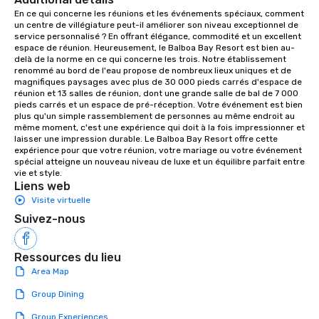
aesthetic excellence of your venue. ►
En ce qui concerne les réunions et les événements spéciaux, comment 
un centre de villégiature peut-il améliorer son niveau exceptionnel de 
Bespoke Curation: From solo "Noir"
service personnalisé ? En offrant élégance, commodité et un excellent 
pianists to full "Big Band" Pop Nouveau
espace de réunion. Heureusement, le Balboa Bay Resort est bien au-
orchestras. Versatile Repertoire: A
delà de la norme en ce qui concerne les trois. Notre établissement 
renommé au bord de l'eau propose de nombreux lieux uniques et de 
library of hundreds of modern hits
magnifiques paysages avec plus de 30 000 pieds carrés d'espace de 
rearranged with syncopation, swing,
réunion et 13 salles de réunion, dont une grande salle de bal de 7 000 
and soul. ► Visual Sophistication: Our
pieds carrés et un espace de pré-réception. Votre événement est bien 
plus qu'un simple rassemblement de personnes au même endroit au 
performers reflect the "Nouveau"
même moment, c'est une expérience qui doit à la fois impressionner et 
aesthetic—classic elegance with a
laisser une impression durable. Le Balboa Bay Resort offre cette 
modern edge. By choosing Pop
expérience pour que votre réunion, votre mariage ou votre événement 
spécial atteigne un nouveau niveau de luxe et un équilibre parfait entre 
Nouveau Jazz, you aren't just booking
vie et style.
a band; you are securing an
Liens web
immersive experience. We specialize
Visite virtuelle
in that "golden hour" energy—where
Suivez-nous
the music is sophisticated enough for
cocktails and conversation, yet
infectious enough to keep guests
Ressources du lieu
engaged and energized throughout
Area Map
the night. ► Pop Nouveau has
Group Dining
decades of experience performing at
weddings all over the planet! We are
Group Experiences