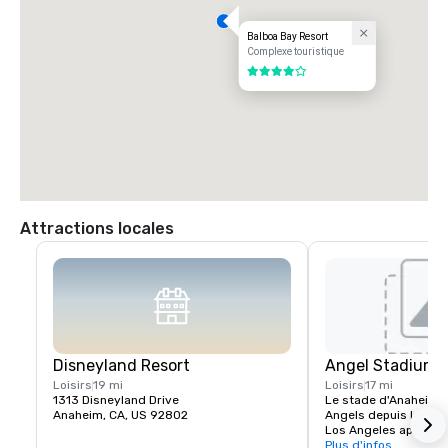
Balboa Bay Resort
Complexe touristique
4 sur 5
Attractions locales
Disneyland Resort
Angel Stadium 
Loisirs
19 mi
Loisirs
17 mi
1313 Disneyland Drive
Le stade d'Anaheim ét
Anaheim, CA, US 92802
Angels depuis leur 
Los Angeles après la 
stade a ouvert ses por
Plus d'infos