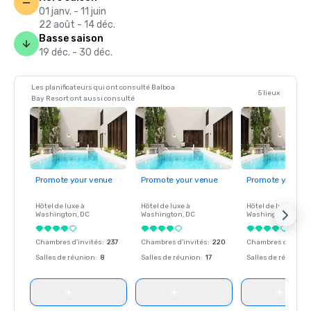
01 janv. - 11 juin
22 août - 14 déc.
Basse saison
19 déc. - 30 déc.
Les planificateurs qui ont consulté Balboa
5 lieux
Bay Resort ont aussi consulté
Promote your venue
Promote your venue
Promote your ve
Hôtel de luxe à
Hôtel de luxe à
Hôtel de luxe à
Washington
, DC
Washington
, DC
Washington
, DC
Chambres d'invités
:
237
Chambres d'invités
:
220
Chambres d'invité
Salles de réunion
:
8
Salles de réunion
:
17
Salles de réunion
: