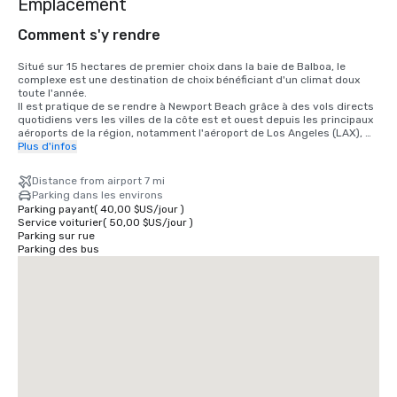
Emplacement
Comment s'y rendre
Situé sur 15 hectares de premier choix dans la baie de Balboa, le 
complexe est une destination de choix bénéficiant d'un climat doux 
toute l'année. 

Il est pratique de se rendre à Newport Beach grâce à des vols directs 
quotidiens vers les villes de la côte est et ouest depuis les principaux 
aéroports de la région, notamment l'aéroport de Los Angeles (LAX), 
l'aéroport de Long Beach (LGB), l'aéroport d'Orange County (SNA) et 
Plus d'infos
l'aéroport de San Diego (SAN).

Distance from airport 7 mi
• Aéroport du comté d'Orange : 11 miles/15 minutes

Parking dans les environs
• Aéroport de Long Beach : 24 miles/30 minutes

Parking payant
(
40,00 $US
/
jour
)
• Aéroport de Los Angeles 80 miles/60 minutes

Service voiturier
(
50,00 $US
/
jour
)
• Aéroport de San Diego 87 miles/90 minutes

Parking sur rue
• Centre des congrès d'Anaheim 25 miles/35 minutes
Parking des bus