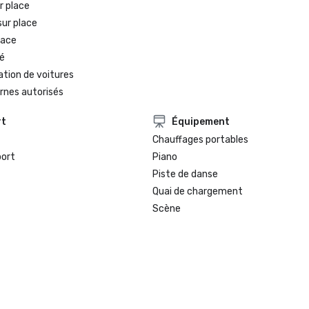
r place
sur place
lace
é
ation de voitures
rnes autorisés
rt
Équipement
Chauffages portables
port
Piano
Piste de danse
Quai de chargement
Scène