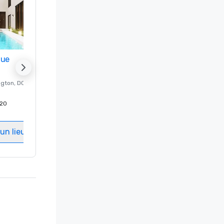
nue
Promote your venue
ngton
, DC
Hôtel de luxe à
Washington
, DC
20
Chambres d'invités
:
237
Salles de réunion
:
8
un lieu
Sélectionnez un lieu