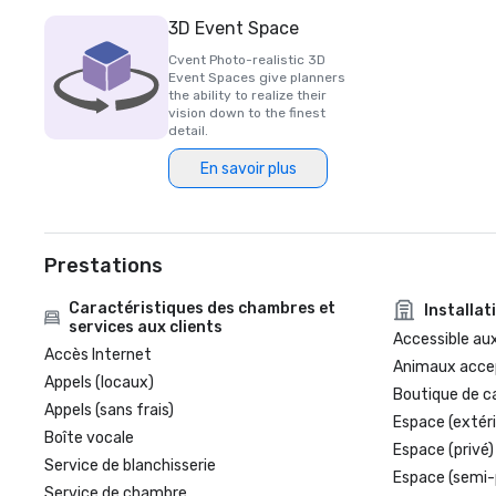
3D Event Space
Cvent Photo-realistic 3D
Event Spaces give planners
the ability to realize their
vision down to the finest
detail.
En savoir plus
Prestations
Caractéristiques des chambres et
Installat
services aux clients
Accessible aux
Accès Internet
Animaux acce
Appels (locaux)
Boutique de c
Appels (sans frais)
Espace (extéri
Boîte vocale
Espace (privé)
Service de blanchisserie
Espace (semi-
Service de chambre