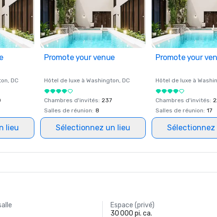
e
Promote your venue
Promote your ve
ton
, DC
Hôtel de luxe à
Washington
, DC
Hôtel de luxe à
Washi
0
Chambres d'invités
:
237
Chambres d'invités
:
2
Salles de réunion
:
8
Salles de réunion
:
17
n lieu
Sélectionnez un lieu
Sélectionnez 
salle
Espace (privé)
30 000 pi. ca.