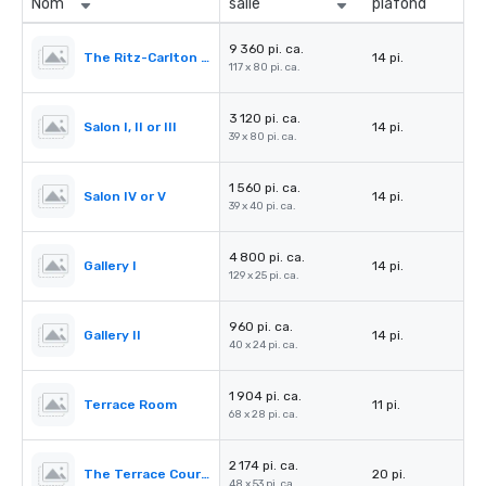
Nom
salle
plafond
9 360 pi. ca.
The Ritz-Carlton Ballroom
14 pi.
117 x 80 pi. ca.
3 120 pi. ca.
Salon I, II or III
14 pi.
39 x 80 pi. ca.
1 560 pi. ca.
Salon IV or V
14 pi.
39 x 40 pi. ca.
4 800 pi. ca.
Gallery I
14 pi.
129 x 25 pi. ca.
960 pi. ca.
Gallery II
14 pi.
40 x 24 pi. ca.
1 904 pi. ca.
Terrace Room
11 pi.
68 x 28 pi. ca.
2 174 pi. ca.
The Terrace Courtyard/Tent
20 pi.
48 x 53 pi. ca.