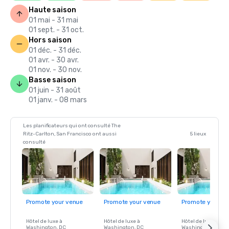
Haute saison
01 mai - 31 mai
01 sept. - 31 oct.
Hors saison
01 déc. - 31 déc.
01 avr. - 30 avr.
01 nov. - 30 nov.
Basse saison
01 juin - 31 août
01 janv. - 08 mars
Les planificateurs qui ont consulté The
Ritz-Carlton, San Francisco ont aussi
5 lieux
consulté
Promote your venue
Promote your venue
Promote your ve
Hôtel de luxe à
Hôtel de luxe à
Hôtel de luxe à
Washington
, DC
Washington
, DC
Washington
, DC