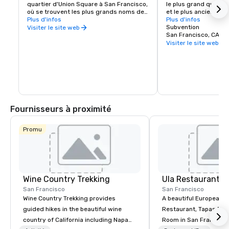
quartier d'Union Square à San Francisco, 
le plus grand quartier
où se trouvent les plus grands noms de 
et le plus ancien quart
la mode, de la restauration et du théâtre. 
Plus d'infos
d'Amérique du Nord. 
Plus d'infos
Union Square est l'endroit idéal pour se 
Francisco, découvrez
Subvention
Visiter le site web
retrouver entre amis ou en famille et 
biscuits chinois sont
San Francisco, CA, U
profiter d'une journée de shopping, de 
l'historique Golden G
Visiter le site web
restauration, de théâtre ou de cinéma.
Factory. Découvrez l'h
communauté au musée
Historical Society of 
rue Clay, près de Por
visitez le Chinese Cul
gratuit.
Fournisseurs à proximité
Promu
Wine Country Trekking
Ula Restaurant
San Francisco
San Francisco
Wine Country Trekking provides
A beautiful European 
guided hikes in the beautiful wine
Restaurant, Tapas Bar,
country of California including Napa
Room in San Francisco. ​From t