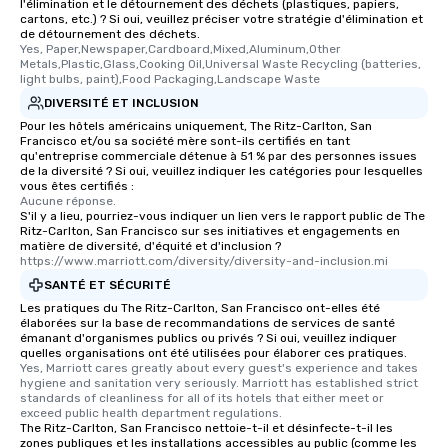
l'élimination et le détournement des déchets (plastiques, papiers,
cartons, etc.) ? Si oui, veuillez préciser votre stratégie d'élimination et
de détournement des déchets.
Yes, Paper,Newspaper,Cardboard,Mixed,Aluminum,Other 
Metals,Plastic,Glass,Cooking Oil,Universal Waste Recycling (batteries, 
light bulbs, paint),Food Packaging,Landscape Waste
DIVERSITÉ ET INCLUSION
Pour les hôtels américains uniquement, The Ritz-Carlton, San
Francisco et/ou sa société mère sont-ils certifiés en tant
qu'entreprise commerciale détenue à 51 % par des personnes issues
de la diversité ? Si oui, veuillez indiquer les catégories pour lesquelles
vous êtes certifiés :
Aucune réponse.
S'il y a lieu, pourriez-vous indiquer un lien vers le rapport public de The
Ritz-Carlton, San Francisco sur ses initiatives et engagements en
matière de diversité, d'équité et d'inclusion ?
https://www.marriott.com/diversity/diversity-and-inclusion.mi
SANTÉ ET SÉCURITÉ
Les pratiques du The Ritz-Carlton, San Francisco ont-elles été
élaborées sur la base de recommandations de services de santé
émanant d'organismes publics ou privés ? Si oui, veuillez indiquer
quelles organisations ont été utilisées pour élaborer ces pratiques.
Yes, Marriott cares greatly about every guest's experience and takes 
hygiene and sanitation very seriously. Marriott has established strict 
standards of cleanliness for all of its hotels that either meet or 
exceed public health department regulations. 
The Ritz-Carlton, San Francisco nettoie-t-il et désinfecte-t-il les
zones publiques et les installations accessibles au public (comme les