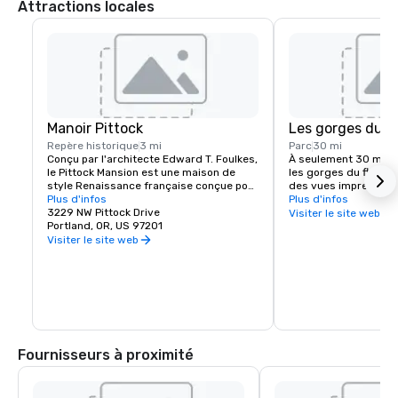
Attractions locales
Manoir Pittock
Les gorges du f
Repère historique
3 mi
Parc
30 mi
Conçu par l'architecte Edward T. Foulkes, 
À seulement 30 miles 
le Pittock Mansion est une maison de 
les gorges du fleuve 
style Renaissance française conçue pour 
des vues imprenables
capturer la vue sur le centre-ville de 
Plus d'infos
randonnée et de VTT e
Plus d'infos
Portland et les montagnes des 
3229 NW Pittock Drive
cascades. Parmi les s
Visiter le site web
Cascades. Construit en 1912 pour le 
Portland, OR, US 97201
incontournables de la
rédacteur en chef du journal The 
chutes de Multnomah,
Visiter le site web
Oregonian Newspaper, Henry Pittock, ce 
Pointe Vista, le Hood 
monument historique a été conservé 
la route historique d
pour permettre aux visiteurs d'avoir un 
aperçu de la vie à Portland à ses débuts.
Fournisseurs à proximité