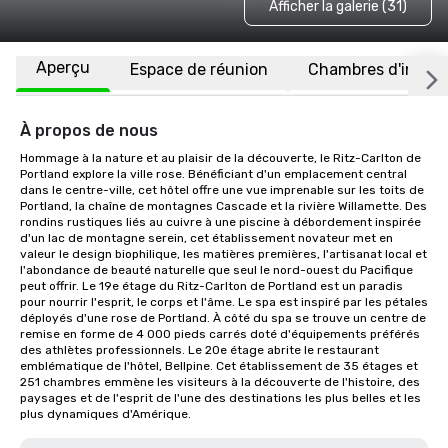
Afficher la galerie (31)
Aperçu
Espace de réunion
Chambres d'invité
À propos de nous
Hommage à la nature et au plaisir de la découverte, le Ritz-Carlton de 
Portland explore la ville rose. Bénéficiant d'un emplacement central 
dans le centre-ville, cet hôtel offre une vue imprenable sur les toits de 
Portland, la chaîne de montagnes Cascade et la rivière Willamette. Des 
rondins rustiques liés au cuivre à une piscine à débordement inspirée 
d'un lac de montagne serein, cet établissement novateur met en 
valeur le design biophilique, les matières premières, l'artisanat local et 
l'abondance de beauté naturelle que seul le nord-ouest du Pacifique 
peut offrir. Le 19e étage du Ritz-Carlton de Portland est un paradis 
pour nourrir l'esprit, le corps et l'âme. Le spa est inspiré par les pétales 
déployés d'une rose de Portland. À côté du spa se trouve un centre de 
remise en forme de 4 000 pieds carrés doté d'équipements préférés 
des athlètes professionnels. Le 20e étage abrite le restaurant 
emblématique de l'hôtel, Bellpine. Cet établissement de 35 étages et 
251 chambres emmène les visiteurs à la découverte de l'histoire, des 
paysages et de l'esprit de l'une des destinations les plus belles et les 
plus dynamiques d'Amérique.