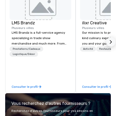
LMS Brandz
ilixr Creative
Plusieurs villes
Plusieurs villes
LMS Brandz is a full-service agency
Our mission is to prov
specializing in trade show
kind culinary experien
merchandise and much more. From
you and your guests wi
booth giveaways and branded apparel
memories and satiated
Prestations/Cadeaux
Activité
Restauratio
to executive gifting, displays,
Logistique/Décor
detail is meticulously 
banners, signage, fulfillment,
our commitment to hosp
logistics, shipping, along with e-
over 40 years of expe
commerce solutions we handle it all.
in some of the world'
While there are many promotional
acclaimed restaurants,
companies to choose from, our 20+
of excellence rarely fo
Consulter le profil
Consulter le profil
years of industry experience and
catering industry.
commitment to exceptional customer
service set us apart. We deliver
Vous recherchez d'autres fournisseurs ?
smart, reliable solutions designed to
make the end-user experience
Recherchez d'autres fournisseurs pour vos besoins en
seamless from start to finish. We are