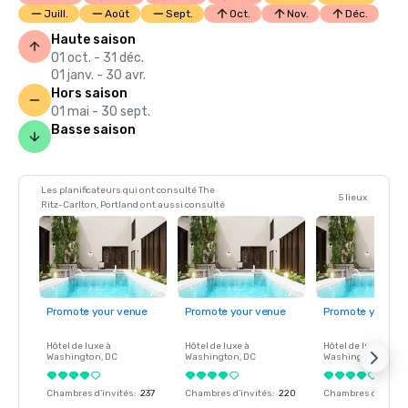
Juill.
Août
Sept.
Oct.
Nov.
Déc.
Haute saison
01 oct. - 31 déc.
01 janv. - 30 avr.
Hors saison
01 mai - 30 sept.
Basse saison
Les planificateurs qui ont consulté The
5 lieux
Ritz-Carlton, Portland ont aussi consulté
Promote your venue
Promote your venue
Promote your ve
Hôtel de luxe à
Hôtel de luxe à
Hôtel de luxe à
Washington
, DC
Washington
, DC
Washington
, DC
Chambres d'invités
:
237
Chambres d'invités
:
220
Chambres d'invité