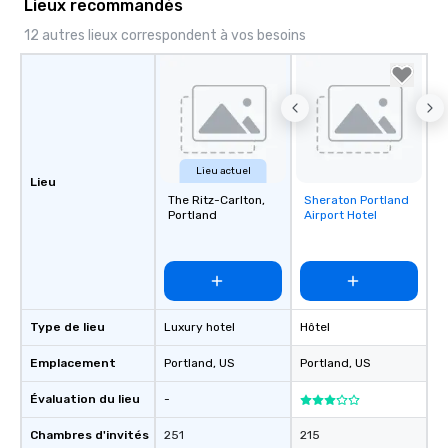
Lieux recommandés
12 autres lieux correspondent à vos besoins
Lieu actuel
Lieu
The Ritz-Carlton,
Sheraton Portland
Removed from
Portland
Airport Hotel
favorites
Type de lieu
Luxury hotel
Hôtel
Emplacement
Portland
, US
Portland
, US
Évaluation du lieu
-
Chambres d'invités
251
215