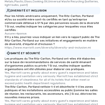
Metals,Plastic,Glass,Cooking Oil,Universal Waste Recycling (batteries, 
light bulbs, paint)
DIVERSITÉ ET INCLUSION
Pour les hôtels américains uniquement, The Ritz-Carlton, Portland
et/ou sa société mère sont-ils certifiés en tant qu'entreprise
commerciale détenue à 51 % par des personnes issues de la diversité
? Si oui, veuillez indiquer les catégories pour lesquelles vous êtes
certifiés :
Aucune réponse.
S'il y a lieu, pourriez-vous indiquer un lien vers le rapport public de The
Ritz-Carlton, Portland sur ses initiatives et engagements en matière
de diversité, d'équité et d'inclusion ?
https://www.marriott.com/diversity/diversity-and-inclusion.mi
SANTÉ ET SÉCURITÉ
Les pratiques du The Ritz-Carlton, Portland ont-elles été élaborées
sur la base de recommandations de services de santé émanant
d'organismes publics ou privés ? Si oui, veuillez indiquer quelles
organisations ont été utilisées pour élaborer ces pratiques.
Yes, Marriott cares greatly about every guest's experience and takes 
hygiene and sanitation very seriously. Marriott has established strict 
standards of cleanliness for all of its hotels that either meet or 
exceed public health department regulations. 
The Ritz-Carlton, Portland nettoie-t-il et désinfecte-t-il les zones
publiques et les installations accessibles au public (comme les salles
de réunion, les restaurants, les ascenseurs, etc.) Si oui, décrivez les
nouvelles mesures prises.
Yes, Marriott cares greatly about every guest's experience and takes 
hygiene and sanitation very seriously. Marriott has established strict 