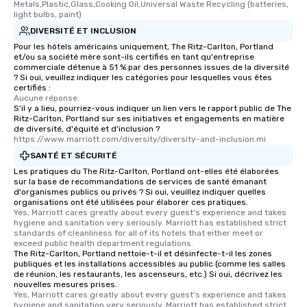
Metals,Plastic,Glass,Cooking Oil,Universal Waste Recycling (batteries, 
light bulbs, paint)
DIVERSITÉ ET INCLUSION
Pour les hôtels américains uniquement, The Ritz-Carlton, Portland
et/ou sa société mère sont-ils certifiés en tant qu'entreprise
commerciale détenue à 51 % par des personnes issues de la diversité
? Si oui, veuillez indiquer les catégories pour lesquelles vous êtes
certifiés :
Aucune réponse.
S'il y a lieu, pourriez-vous indiquer un lien vers le rapport public de The
Ritz-Carlton, Portland sur ses initiatives et engagements en matière
de diversité, d'équité et d'inclusion ?
https://www.marriott.com/diversity/diversity-and-inclusion.mi
SANTÉ ET SÉCURITÉ
Les pratiques du The Ritz-Carlton, Portland ont-elles été élaborées
sur la base de recommandations de services de santé émanant
d'organismes publics ou privés ? Si oui, veuillez indiquer quelles
organisations ont été utilisées pour élaborer ces pratiques.
Yes, Marriott cares greatly about every guest's experience and takes 
hygiene and sanitation very seriously. Marriott has established strict 
standards of cleanliness for all of its hotels that either meet or 
exceed public health department regulations. 
The Ritz-Carlton, Portland nettoie-t-il et désinfecte-t-il les zones
publiques et les installations accessibles au public (comme les salles
de réunion, les restaurants, les ascenseurs, etc.) Si oui, décrivez les
nouvelles mesures prises.
Yes, Marriott cares greatly about every guest's experience and takes 
hygiene and sanitation very seriously. Marriott has established strict 