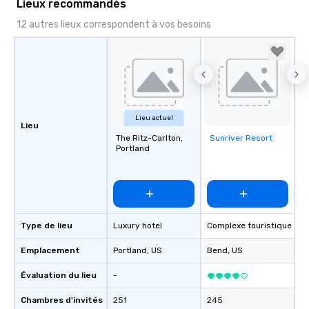
Lieux recommandés
12 autres lieux correspondent à vos besoins
Lieu actuel
Lieu
The Ritz-Carlton,
Sunriver Resort
Removed from
Portland
favorites
Type de lieu
Luxury hotel
Complexe touristique
Emplacement
Portland
, US
Bend
, US
Évaluation du lieu
-
Chambres d'invités
251
245