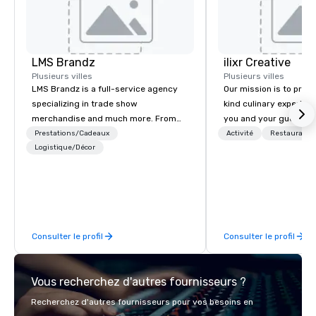
LMS Brandz
ilixr Creative
Plusieurs villes
Plusieurs villes
LMS Brandz is a full-service agency
Our mission is to prov
specializing in trade show
kind culinary experien
merchandise and much more. From
you and your guests wi
booth giveaways and branded apparel
memories and satiated
Prestations/Cadeaux
Activité
Restauratio
to executive gifting, displays,
Logistique/Décor
detail is meticulously 
banners, signage, fulfillment,
our commitment to hosp
logistics, shipping, along with e-
over 40 years of expe
commerce solutions we handle it all.
in some of the world'
While there are many promotional
acclaimed restaurants,
companies to choose from, our 20+
of excellence rarely fo
Consulter le profil
Consulter le profil
years of industry experience and
catering industry.
commitment to exceptional customer
service set us apart. We deliver
Vous recherchez d'autres fournisseurs ?
smart, reliable solutions designed to
make the end-user experience
Recherchez d'autres fournisseurs pour vos besoins en
seamless from start to finish. We are