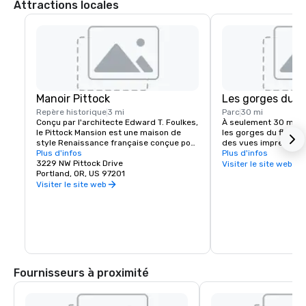
Attractions locales
Manoir Pittock
Les gorges du f
Repère historique
3 mi
Parc
30 mi
Conçu par l'architecte Edward T. Foulkes, 
À seulement 30 miles 
le Pittock Mansion est une maison de 
les gorges du fleuve 
style Renaissance française conçue pour 
des vues imprenables
capturer la vue sur le centre-ville de 
Plus d'infos
randonnée et de VTT e
Plus d'infos
Portland et les montagnes des 
3229 NW Pittock Drive
cascades. Parmi les s
Visiter le site web
Cascades. Construit en 1912 pour le 
Portland, OR, US 97201
incontournables de la
rédacteur en chef du journal The 
chutes de Multnomah,
Visiter le site web
Oregonian Newspaper, Henry Pittock, ce 
Pointe Vista, le Hood 
monument historique a été conservé 
la route historique d
pour permettre aux visiteurs d'avoir un 
aperçu de la vie à Portland à ses débuts.
Fournisseurs à proximité