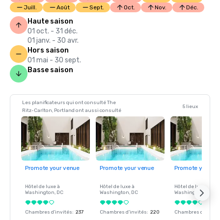
Juill.
Août
Sept.
Oct.
Nov.
Déc.
Haute saison
01 oct. - 31 déc.
01 janv. - 30 avr.
Hors saison
01 mai - 30 sept.
Basse saison
Les planificateurs qui ont consulté The
5 lieux
Ritz-Carlton, Portland ont aussi consulté
Promote your venue
Promote your venue
Promote your ve
Hôtel de luxe à
Hôtel de luxe à
Hôtel de luxe à
Washington
, DC
Washington
, DC
Washington
, DC
Chambres d'invités
:
237
Chambres d'invités
:
220
Chambres d'invité