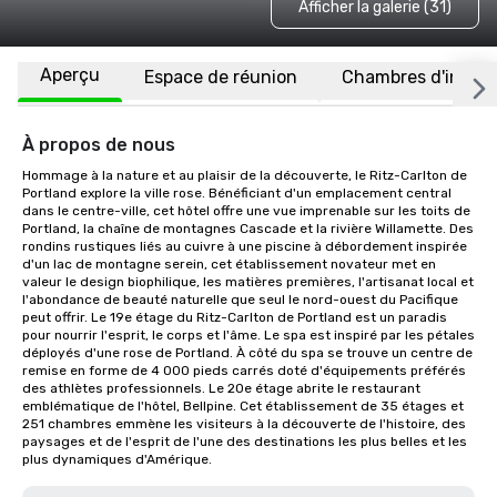
Afficher la galerie (31)
Aperçu
Espace de réunion
Chambres d'invité
À propos de nous
Hommage à la nature et au plaisir de la découverte, le Ritz-Carlton de 
Portland explore la ville rose. Bénéficiant d'un emplacement central 
dans le centre-ville, cet hôtel offre une vue imprenable sur les toits de 
Portland, la chaîne de montagnes Cascade et la rivière Willamette. Des 
rondins rustiques liés au cuivre à une piscine à débordement inspirée 
d'un lac de montagne serein, cet établissement novateur met en 
valeur le design biophilique, les matières premières, l'artisanat local et 
l'abondance de beauté naturelle que seul le nord-ouest du Pacifique 
peut offrir. Le 19e étage du Ritz-Carlton de Portland est un paradis 
pour nourrir l'esprit, le corps et l'âme. Le spa est inspiré par les pétales 
déployés d'une rose de Portland. À côté du spa se trouve un centre de 
remise en forme de 4 000 pieds carrés doté d'équipements préférés 
des athlètes professionnels. Le 20e étage abrite le restaurant 
emblématique de l'hôtel, Bellpine. Cet établissement de 35 étages et 
251 chambres emmène les visiteurs à la découverte de l'histoire, des 
paysages et de l'esprit de l'une des destinations les plus belles et les 
plus dynamiques d'Amérique.