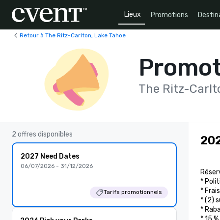
Lieux
Promotions
Destin
Retour à The Ritz-Carlton, Lake Tahoe
Promot
The Ritz-Carlt
2 offres disponibles
202
2027 Need Dates
06/07/2026 - 31/12/2026
Réserv
* Poli
* Frai
Tarifs promotionnels
* (2) 
* Raba
* 15 %