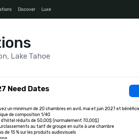
ations
Discover
Luxe
ions
on, Lake Tahoe
7 Need Dates
ez un minimum de 20 chambres en avril, mai et juin 2027 et bénéfici
tique de composition 1/40

s d'hôtel réduits de 50,00$ (normalement 70,00$)

surclassements au tarif de groupe en suite à une chambre

is de 15 % sur les produits audiovisuels

 spa
