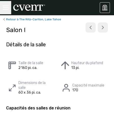
Retour à The Ritz-Carlton, Lake Tahoe
Salon I
Détails de la salle
Taille de la salle
Hauteur du plafond
2 160 pi. ca.
13 pi.
Dimensions de la
Capacité maximale
salle
170
60 x 36 pi. ca.
Capacités des salles de réunion