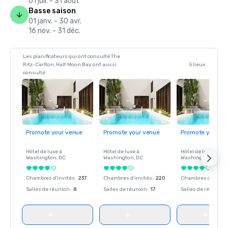
01 juil. - 31 août
Basse saison
01 janv. - 30 avr.
16 nov. - 31 déc.
Les planificateurs qui ont consulté The
Ritz-Carlton, Half Moon Bay ont aussi
5 lieux
consulté
Promote your venue
Promote your venue
Promote your ve
Hôtel de luxe à
Hôtel de luxe à
Hôtel de luxe à
Washington
, DC
Washington
, DC
Washington
, DC
Chambres d'invités
:
237
Chambres d'invités
:
220
Chambres d'invité
Salles de réunion
:
8
Salles de réunion
:
17
Salles de réunion
: