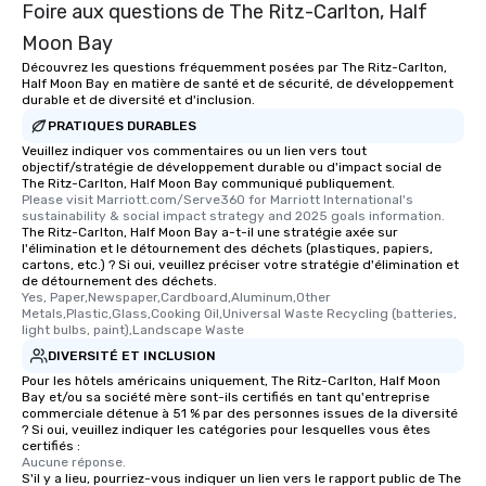
Foire aux questions de The Ritz-Carlton, Half
Moon Bay
Découvrez les questions fréquemment posées par The Ritz-Carlton,
Half Moon Bay en matière de santé et de sécurité, de développement
durable et de diversité et d'inclusion.
PRATIQUES DURABLES
Veuillez indiquer vos commentaires ou un lien vers tout
objectif/stratégie de développement durable ou d'impact social de
The Ritz-Carlton, Half Moon Bay communiqué publiquement.
Please visit Marriott.com/Serve360 for Marriott International's 
sustainability & social impact strategy and 2025 goals information.
The Ritz-Carlton, Half Moon Bay a-t-il une stratégie axée sur
l'élimination et le détournement des déchets (plastiques, papiers,
cartons, etc.) ? Si oui, veuillez préciser votre stratégie d'élimination et
de détournement des déchets.
Yes, Paper,Newspaper,Cardboard,Aluminum,Other 
Metals,Plastic,Glass,Cooking Oil,Universal Waste Recycling (batteries, 
light bulbs, paint),Landscape Waste
DIVERSITÉ ET INCLUSION
Pour les hôtels américains uniquement, The Ritz-Carlton, Half Moon
Bay et/ou sa société mère sont-ils certifiés en tant qu'entreprise
commerciale détenue à 51 % par des personnes issues de la diversité
? Si oui, veuillez indiquer les catégories pour lesquelles vous êtes
certifiés :
Aucune réponse.
S'il y a lieu, pourriez-vous indiquer un lien vers le rapport public de The