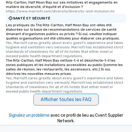
Ritz-Carlton, Half Moon Bay sur ses initiatives et engagements en
matière de diversité, d'équité et d'inclusion ?
https://www.marriott.com/diversity/diversity-and-inclusion.mi
SANTÉ ET SÉCURITÉ
Les pratiques du The Ritz-Carlton, Half Moon Bay ont-elles été
élaborées sur la base de recommandations de services de santé
émanant d'organismes publics ou privés ? Si oui, veuillez indiquer
quelles organisations ont été utilisées pour élaborer ces pratiques.
Yes, Marriott cares greatly about every guest's experience and takes 
hygiene and sanitation very seriously. Marriott has established strict 
standards of cleanliness for all of its hotels that either meet or 
exceed public health department regulations. 
The Ritz-Carlton, Half Moon Bay nettoie-t-il et désinfecte-t-il les
zones publiques et les installations accessibles au public (comme les
salles de réunion, les restaurants, les ascenseurs, etc.) Si oui,
décrivez les nouvelles mesures prises.
Yes, Marriott cares greatly about every guest's experience and takes 
hygiene and sanitation very seriously. Marriott has established strict 
standards of cleanliness for all of its hotels that either meet or 
exceed public health department regulations. 
Afficher toutes les FAQ
Signalez un problème
avec ce profil de lieu au Cvent Supplier
Network.