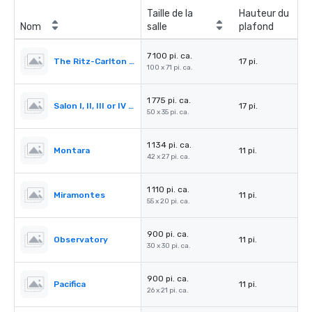
Taille de la
Hauteur du
Nom
salle
plafond
7 100 pi. ca.
The Ritz-Carlton Ballroom
17 pi.
100 x 71 pi. ca.
1 775 pi. ca.
Salon I, II, III or IV (Ballroom)
17 pi.
50 x 35 pi. ca.
1 134 pi. ca.
Montara
11 pi.
42 x 27 pi. ca.
1 110 pi. ca.
Miramontes
11 pi.
55 x 20 pi. ca.
900 pi. ca.
Observatory
11 pi.
30 x 30 pi. ca.
900 pi. ca.
Pacifica
11 pi.
26 x 21 pi. ca.