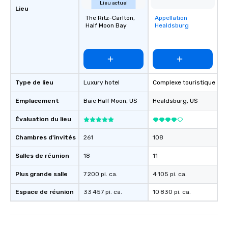
Lieu actuel
Lieu
The Ritz-Carlton,
Appellation
Removed from
Half Moon Bay
Healdsburg
favorites
Type de lieu
Luxury hotel
Complexe touristique
Emplacement
Baie Half Moon
, US
Healdsburg
, US
Évaluation du lieu
Chambres d'invités
261
108
Salles de réunion
18
11
Plus grande salle
7 200 pi. ca.
4 105 pi. ca.
Espace de réunion
33 457 pi. ca.
10 830 pi. ca.