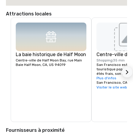
Attractions locales
La baie historique de Half Moon
Centre-ville de
Centre-ville de Half Moon Bay, rue Main
Shopping
35 min
Baie Half Moon, CA, US 94019
San Francisco est une
touristique populaire
étés frais, son brouill
escarpées, son mélan
Plus d'infos
d'architecture et se
San Francisco, CA, U
que le Golden Gate Br
Visiter le site web
téléphériques, l'ancien
d'Alcatraz, les bouti
et son quartier de C
Fournisseurs à proximité