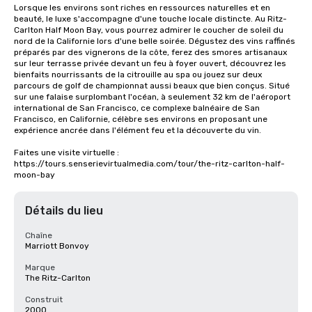
Lorsque les environs sont riches en ressources naturelles et en 
beauté, le luxe s'accompagne d'une touche locale distincte. Au Ritz-
Carlton Half Moon Bay, vous pourrez admirer le coucher de soleil du 
nord de la Californie lors d'une belle soirée. Dégustez des vins raffinés 
préparés par des vignerons de la côte, ferez des smores artisanaux 
sur leur terrasse privée devant un feu à foyer ouvert, découvrez les 
bienfaits nourrissants de la citrouille au spa ou jouez sur deux 
parcours de golf de championnat aussi beaux que bien conçus. Situé 
sur une falaise surplombant l'océan, à seulement 32 km de l'aéroport 
international de San Francisco, ce complexe balnéaire de San 
Francisco, en Californie, célèbre ses environs en proposant une 
expérience ancrée dans l'élément feu et la découverte du vin.

Faites une visite virtuelle : 
https://tours.senserievirtualmedia.com/tour/the-ritz-carlton-half-
moon-bay
Détails du lieu
Chaîne
Marriott Bonvoy
Marque
The Ritz-Carlton
Construit
2000