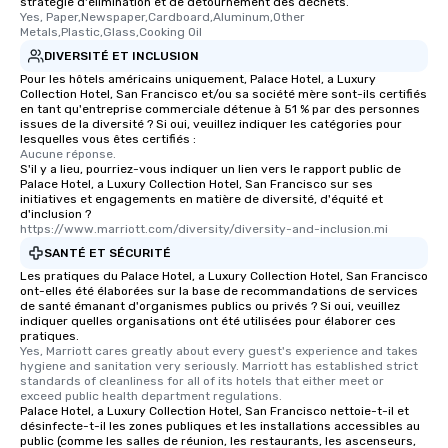
stratégie d'élimination et de détournement des déchets.
Yes, Paper,Newspaper,Cardboard,Aluminum,Other 
Metals,Plastic,Glass,Cooking Oil
DIVERSITÉ ET INCLUSION
Pour les hôtels américains uniquement, Palace Hotel, a Luxury
Collection Hotel, San Francisco et/ou sa société mère sont-ils certifiés
en tant qu'entreprise commerciale détenue à 51 % par des personnes
issues de la diversité ? Si oui, veuillez indiquer les catégories pour
lesquelles vous êtes certifiés :
Aucune réponse.
S'il y a lieu, pourriez-vous indiquer un lien vers le rapport public de
Palace Hotel, a Luxury Collection Hotel, San Francisco sur ses
initiatives et engagements en matière de diversité, d'équité et
d'inclusion ?
https://www.marriott.com/diversity/diversity-and-inclusion.mi
SANTÉ ET SÉCURITÉ
Les pratiques du Palace Hotel, a Luxury Collection Hotel, San Francisco
ont-elles été élaborées sur la base de recommandations de services
de santé émanant d'organismes publics ou privés ? Si oui, veuillez
indiquer quelles organisations ont été utilisées pour élaborer ces
pratiques.
Yes, Marriott cares greatly about every guest's experience and takes 
hygiene and sanitation very seriously. Marriott has established strict 
standards of cleanliness for all of its hotels that either meet or 
exceed public health department regulations. 
Palace Hotel, a Luxury Collection Hotel, San Francisco nettoie-t-il et
désinfecte-t-il les zones publiques et les installations accessibles au
public (comme les salles de réunion, les restaurants, les ascenseurs,