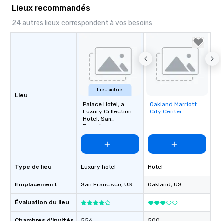
Lieux recommandés
24 autres lieux correspondent à vos besoins
Lieu actuel
Lieu
Palace Hotel, a
Oakland Marriott
Removed from
Luxury Collection
City Center
favorites
Hotel, San
Francisco
Type de lieu
Luxury hotel
Hôtel
Emplacement
San Francisco
, US
Oakland
, US
Évaluation du lieu
Chambres d'invités
556
500