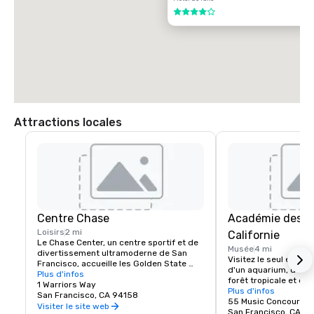
4 sur 5
Attractions locales
Centre Chase
Académie des s
Loisirs
2 mi
Californie
Le Chase Center, un centre sportif et de 
Musée
4 mi
divertissement ultramoderne de San 
Visitez le seul endro
Francisco, accueille les Golden State 
d'un aquarium, d'un p
Warriors et organise près de 200 
Plus d'infos
forêt tropicale et d'u
événements par an.
1 Warriors Way
naturelle, le tout so
Plus d'infos
San Francisco, CA 94158
55 Music Concourse 
Visiter le site web
San Francisco, CA 94