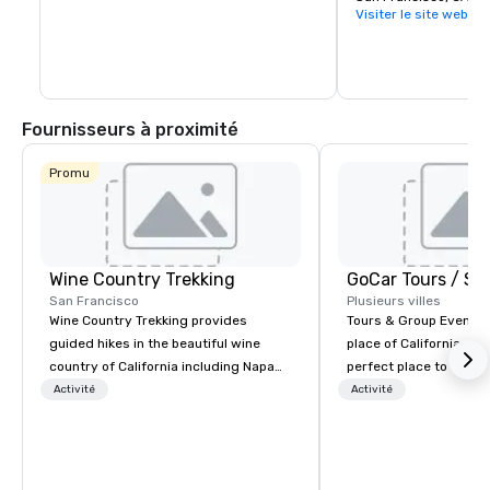
Visiter le site web
Fournisseurs à proximité
Promu
Wine Country Trekking
San Francisco
Plusieurs villes
Wine Country Trekking provides
Tours & Group Events E
guided hikes in the beautiful wine
place of California. Sa
country of California including Napa
perfect place to visit 
and Sonoma Valleys. These
mix fun with history a
Activité
Activité
experiences include walking in the
with beauty. We delive
vineyards, amongst ancient redwood
fun and high-tech experi
trees and oak groves with a curated
staff will build you a 
wine country lunch and visits to iconic
from the ground up or