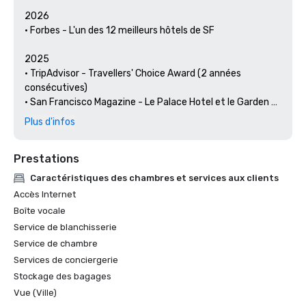
2026

• Forbes - L'un des 12 meilleurs hôtels de SF

2025

• TripAdvisor - Travellers' Choice Award (2 années 
consécutives)

• San Francisco Magazine - Le Palace Hotel et le Garden 
Court ont été reconnus comme les meilleurs hôtels pour 
Plus d'infos
un brunch et un cadre 

• Hospitality Net - Les 27 meilleurs endroits à visiter en 
Prestations
Californie au moins une fois dans votre vie

• Thrillist - Les meilleures choses à faire à San Francisco 
Caractéristiques des chambres et services aux clients
pour un amateur d'art et de culture

Accès Internet
• Escapades locales : le concierge du Palace Hotel met en 
Boîte vocale
lumière les arts et la culture de San Francisco

Service de blanchisserie
• Haute Living San Francisco - Le Palace Hotel de San 
Service de chambre
Francisco fête ses 150 ans

Services de conciergerie
2024

Stockage des bagages
• Travel + Leisure - Les meilleurs hôtels de SF - Hôtel avec 
Vue (Ville)
les meilleurs équipements
