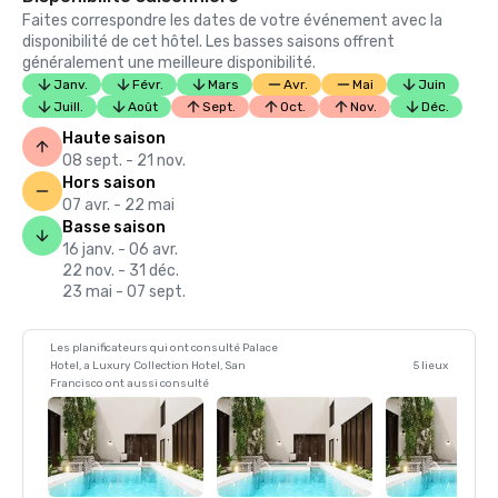
Faites correspondre les dates de votre événement avec la
disponibilité de cet hôtel. Les basses saisons offrent
généralement une meilleure disponibilité.
Janv.
Févr.
Mars
Avr.
Mai
Juin
Juill.
Août
Sept.
Oct.
Nov.
Déc.
Haute saison
08 sept. - 21 nov.
Hors saison
07 avr. - 22 mai
Basse saison
16 janv. - 06 avr.
22 nov. - 31 déc.
23 mai - 07 sept.
Les planificateurs qui ont consulté Palace
Hotel, a Luxury Collection Hotel, San
5 lieux
Francisco ont aussi consulté