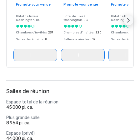
Promote your venue
Promote your venue
Promote your ve
Hôtel de luxe à
Hôtel de luxe à
Hôtel de luxe à
Washington
, DC
Washington
, DC
Washington
, DC
Chambres d'invités
:
237
Chambres d'invités
:
220
Chambres d'invité
Salles de réunion
:
8
Salles de réunion
:
17
Salles de réunion
:
Salles de réunion
Espace total de la réunion
45 000 pi. ca.
Plus grande salle
8 964 pi. ca.
Espace (privé)
44 000 pi. ca.