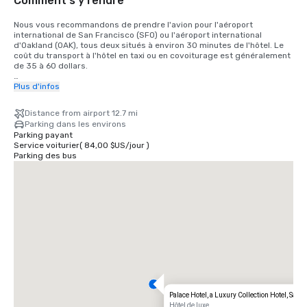
Comment s'y rendre
Nous vous recommandons de prendre l'avion pour l'aéroport 
international de San Francisco (SFO) ou l'aéroport international 
d'Oakland (OAK), tous deux situés à environ 30 minutes de l'hôtel. Le 
coût du transport à l'hôtel en taxi ou en covoiturage est généralement 
de 35 à 60 dollars.

Pour les clients qui souhaitent prendre le train, le train Bay Area Rapid 
Plus d'infos
Transit (BART) relie SFO à San Francisco toutes les 15 à 20 minutes. Il 
vous suffit de monter à bord de n'importe quel train à destination de 
Distance from airport 12.7 mi
San Francisco à la gare BART située dans le terminal international. 
Parking dans les environs
Descendez du train à la gare de Montgomery Street. Le Palace Hotel 
Parking payant
est situé à l'angle de Market Street et de New Montgomery Street, 
Service voiturier
(
84,00 $US
/
jour
)
juste en face de la gare. Le coût total est de 8,65$. Le temps de trajet 
Parking des bus
est d'environ 45 minutes.
Palace Hotel, a Luxury Collection Hotel, San 
Hôtel de luxe