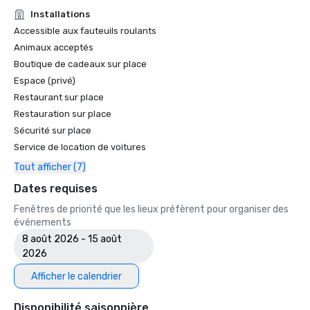
• Guide de voyage Forbes : l'un des 15 hôtels proposant 
Installations
des expériences inoubliables en matière de caviar

Accessible aux fauteuils roulants
• SF Gate — Le meilleur de la région de la baie de San 
Animaux acceptés
Francisco — Les 5 meilleurs hôtels 

Boutique de cadeaux sur place
• OpenTable — L'un des 12 plus beaux restaurants de SF

Espace (privé)
• Travellers' Choice Awards - Meilleur des meilleurs

Restaurant sur place
• Destination I Do — L'une des 6 meilleures destinations de 
mariage LGBTQ+ aux États-Unis (première liste)

Restauration sur place
• Insidehook — Meilleur bar d'hôtel de SF

Sécurité sur place
• SF Travel — Les hôtels de luxe les mieux notés à SF

Service de location de voitures
• Timeout, l'un des meilleurs hôtels de luxe de SF

Tout afficher (7)
2023

Dates requises
• Hôtel Condé Nast Traveller Top

Fenêtres de priorité que les lieux préfèrent pour organiser des
• Magazine de voyage et de loisirs - Meilleur hôtel de SF

événements
8 août 2026 - 15 août
2026
Afficher le calendrier
Disponibilité saisonnière