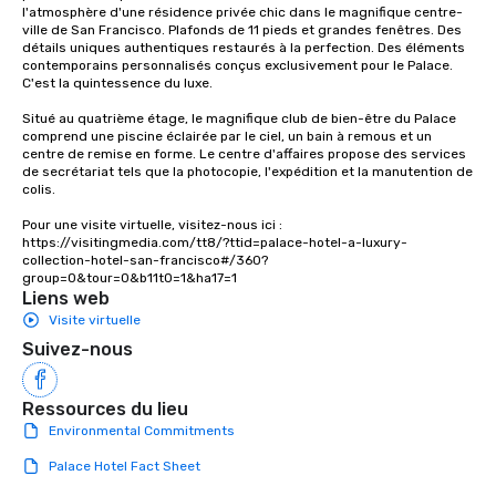
l'atmosphère d'une résidence privée chic dans le magnifique centre-
ville de San Francisco. Plafonds de 11 pieds et grandes fenêtres. Des 
détails uniques authentiques restaurés à la perfection. Des éléments 
contemporains personnalisés conçus exclusivement pour le Palace. 
C'est la quintessence du luxe. 

Situé au quatrième étage, le magnifique club de bien-être du Palace 
comprend une piscine éclairée par le ciel, un bain à remous et un 
centre de remise en forme. Le centre d'affaires propose des services 
de secrétariat tels que la photocopie, l'expédition et la manutention de 
colis.

Pour une visite virtuelle, visitez-nous ici : 
https://visitingmedia.com/tt8/?ttid=palace-hotel-a-luxury-
collection-hotel-san-francisco#/360?
group=0&tour=0&b11t0=1&ha17=1
Liens web
Visite virtuelle
Suivez-nous
Ressources du lieu
Environmental Commitments
Palace Hotel Fact Sheet