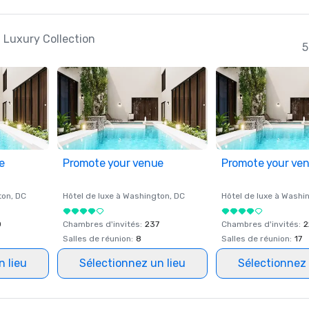
a Luxury Collection
5
e
Promote your venue
Promote your ve
ton
, DC
Hôtel de luxe à
Washington
, DC
Hôtel de luxe à
Washi
0
Chambres d'invités
:
237
Chambres d'invités
:
2
Salles de réunion
:
8
Salles de réunion
:
17
n lieu
Sélectionnez un lieu
Sélectionnez 