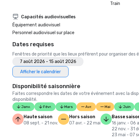
Train
Capacités audiovisuelles
Équipement audiovisuel
Personnel audiovisuel sur place
Dates requises
Fenêtres de priorité que les lieux préfèrent pour organiser de
7 août 2026 - 15 août 2026
Afficher le calendrier
Disponibilité saisonnière
Faites correspondre les dates de votre événement avec la dispo
disponibilité.
Janv.
Févr.
Mars
Avr.
Mai
Juin
Haute saison
Hors saison
Basse saiso
08 sept. - 21 nov.
07 avr. - 22 mai
16 janv. - 06 a
22 nov. - 31 d
23 mai - 07 s