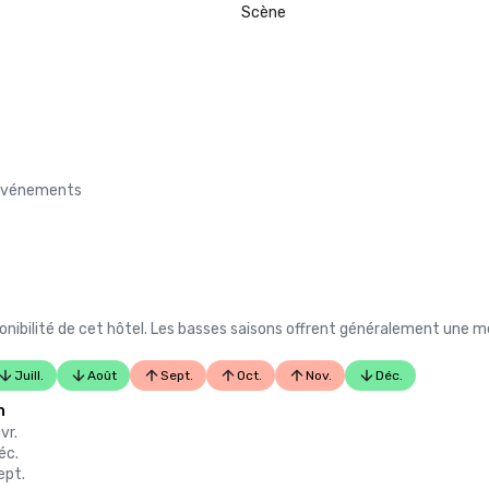
meilleurs

Scène
• Destination I Do — L'une des 6 me
destinations de mariage LGBTQ+
Unis (première liste)

• Insidehook — Meilleur bar d'hôtel 
• SF Travel — Les hôtels de luxe le
notés à SF

• Timeout, l'un des meilleurs hôtel
de SF

s événements
2023

• Hôtel Condé Nast Traveller Top

• Magazine de voyage et de loisirs -
hôtel de SF

nibilité de cet hôtel. Les basses saisons offrent généralement une me
Juill.
Août
Sept.
Oct.
Nov.
Déc.
n
vr.
éc.
ept.