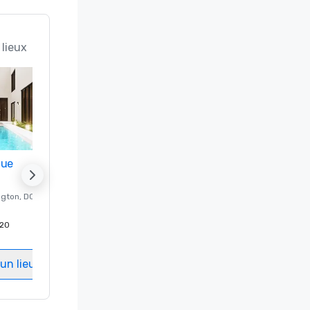
 lieux
nue
Promote your venue
ngton
, DC
Hôtel de luxe à
Washington
, DC
20
Chambres d'invités
:
237
Salles de réunion
:
8
un lieu
Sélectionnez un lieu