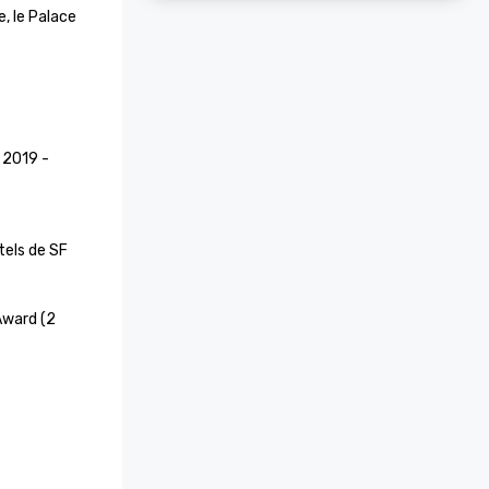
, le Palace 
2019 - 
tels de SF

Award (2 
ace Hotel 
nnus comme 
 et un 
s endroits 
e fois dans 