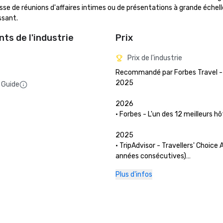
gisse de réunions d'affaires intimes ou de présentations à grande échelle
ssant.
ts de l'industrie
Prix
Prix de l'industrie
Recommandé par Forbes Travel - 
2025

 Guide
2026

• Forbes - L'un des 12 meilleurs hô
2025

• TripAdvisor - Travellers' Choice 
années consécutives)

• San Francisco Magazine - Le Pal
Plus d'infos
et le Garden Court ont été reco
les meilleurs hôtels pour un brunch
cadre 

• Hospitality Net - Les 27 meilleur
à visiter en Californie au moins un