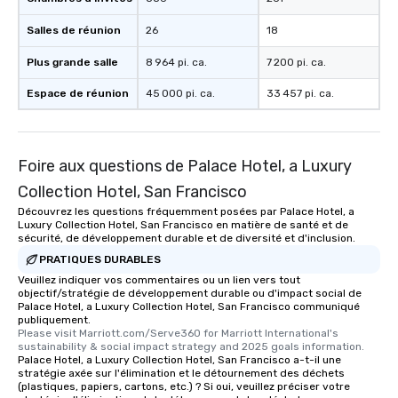
Memorable Experience f
Smacking Foodie Tours
Salles de réunion
26
18
to gather and dine tha
experienced, and all ar
Plus grande salle
8 964 pi. ca.
7 200 pi. ca.
remember. Our one-of-
Espace de réunion
45 000 pi. ca.
33 457 pi. ca.
are special, from the fi
last. It’s an experienc
will reminisce about lo
leave. Location, Location, Location
Foire aux questions de Palace Hotel, a Luxury
One of the best reason
Collection Hotel, San Francisco
convenient and efficie
experience is designed
Découvrez les questions fréquemment posées par Palace Hotel, a
Luxury Collection Hotel, San Francisco en matière de santé et de
restaurants are within
sécurité, de développement durable et de diversité et d'inclusion.
walking distance of ea
PRATIQUES DURABLES
short stroll allows you
Veuillez indiquer vos commentaires ou un lien vers tout
members a chance to 
objectif/stratégie de développement durable ou d'impact social de
networking opportunit
Palace Hotel, a Luxury Collection Hotel, San Francisco communiqué
publiquement.
heading to the next pl
Please visit Marriott.com/Serve360 for Marriott International's 
itinerary. You Get a Dinner and a Show
sustainability & social impact strategy and 2025 goals information.
Palace Hotel, a Luxury Collection Hotel, San Francisco a-t-il une
Our tours offer an exqu
stratégie axée sur l'élimination et le détournement des déchets
entertainment. All tour
(plastiques, papiers, cartons, etc.) ? Si oui, veuillez préciser votre
knowledgeable, profes