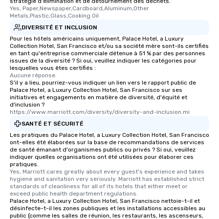
stratégie d'élimination et de détournement des déchets.
Yes, Paper,Newspaper,Cardboard,Aluminum,Other 
who leads the group on
Metals,Plastic,Glass,Cooking Oil
offering engaging tidb
DIVERSITÉ ET INCLUSION
fascinating stories. S
Pour les hôtels américains uniquement, Palace Hotel, a Luxury
interactive experience
Collection Hotel, San Francisco et/ou sa société mère sont-ils certifiés
along the way exclusive
en tant qu'entreprise commerciale détenue à 51 % par des personnes
issues de la diversité ? Si oui, veuillez indiquer les catégories pour
ensuring there is neve
lesquelles vous êtes certifiés :
Different Types of Cuis
Aucune réponse.
experiences offer the a
S'il y a lieu, pourriez-vous indiquer un lien vers le rapport public de
Palace Hotel, a Luxury Collection Hotel, San Francisco sur ses
several renowned rest
initiatives et engagements en matière de diversité, d'équité et
convenient outing, inc
d'inclusion ?
https://www.marriott.com/diversity/diversity-and-inclusion.mi
and your guests might
discovered otherwise 
SANTÉ ET SÉCURITÉ
at a typical corporate 
Les pratiques du Palace Hotel, a Luxury Collection Hotel, San Francisco
ont-elles été élaborées sur la base de recommandations de services
a way to try some of t
de santé émanant d'organismes publics ou privés ? Si oui, veuillez
in the city and dive in
indiquer quelles organisations ont été utilisées pour élaborer ces
cuisines and dishes. Al
pratiques.
Yes, Marriott cares greatly about every guest's experience and takes 
selected dishes are cu
hygiene and sanitation very seriously. Marriott has established strict 
high standards to ensu
standards of cleanliness for all of its hotels that either meet or 
exceed public health department regulations. 
delight any palate. Tours Available
Palace Hotel, a Luxury Collection Hotel, San Francisco nettoie-t-il et
from Day to Night With
désinfecte-t-il les zones publiques et les installations accessibles au
group experience, bookin
public (comme les salles de réunion, les restaurants, les ascenseurs,