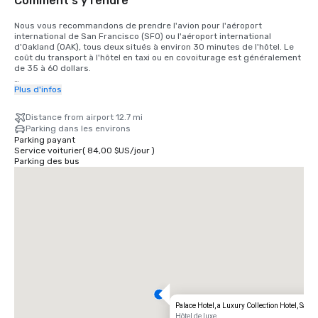
Comment s'y rendre
Nous vous recommandons de prendre l'avion pour l'aéroport 
international de San Francisco (SFO) ou l'aéroport international 
d'Oakland (OAK), tous deux situés à environ 30 minutes de l'hôtel. Le 
coût du transport à l'hôtel en taxi ou en covoiturage est généralement 
de 35 à 60 dollars.

Pour les clients qui souhaitent prendre le train, le train Bay Area Rapid 
Plus d'infos
Transit (BART) relie SFO à San Francisco toutes les 15 à 20 minutes. Il 
vous suffit de monter à bord de n'importe quel train à destination de 
Distance from airport 12.7 mi
San Francisco à la gare BART située dans le terminal international. 
Parking dans les environs
Descendez du train à la gare de Montgomery Street. Le Palace Hotel 
Parking payant
est situé à l'angle de Market Street et de New Montgomery Street, 
Service voiturier
(
84,00 $US
/
jour
)
juste en face de la gare. Le coût total est de 8,65$. Le temps de trajet 
Parking des bus
est d'environ 45 minutes.
Palace Hotel, a Luxury Collection Hotel, San 
Hôtel de luxe