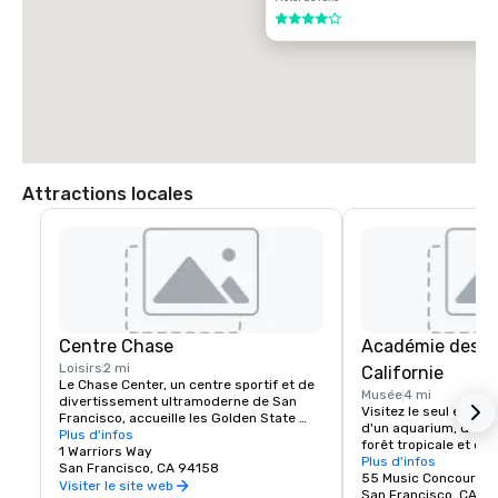
4 sur 5
Attractions locales
Centre Chase
Académie des s
Loisirs
2 mi
Californie
Le Chase Center, un centre sportif et de 
Musée
4 mi
divertissement ultramoderne de San 
Visitez le seul endro
Francisco, accueille les Golden State 
d'un aquarium, d'un p
Warriors et organise près de 200 
Plus d'infos
forêt tropicale et d'u
événements par an.
1 Warriors Way
naturelle, le tout so
Plus d'infos
San Francisco, CA 94158
55 Music Concourse 
Visiter le site web
San Francisco, CA 94