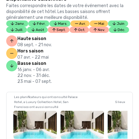
Faites correspondre les dates de votre événement avec la
disponibilité de cet hôtel. Les basses saisons offrent
généralement une meilleure disponibilité.
Janv.
Févr.
Mars
Avr.
Mai
Juin
Juill.
Août
Sept.
Oct.
Nov.
Déc.
Haute saison
08 sept. - 21 nov.
Hors saison
07 avr. - 22 mai
Basse saison
16 janv. - 06 avr.
22 nov. - 31 déc.
23 mai - 07 sept.
Les planificateurs qui ont consulté Palace
Hotel, a Luxury Collection Hotel, San
5 lieux
Francisco ont aussi consulté