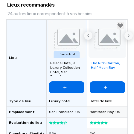
Feel Like a VIP at Each
Lieux recommandés
Smacking Foodie Tours
24 autres lieux correspondent à vos besoins
group members never 
about waiting in line to
restaurant or being sh
than desirable table. O
everyone is treated lik
immediate seating upon
What’s more, your gro
Lieu actuel
Lieu
a special warm welcom
Palace Hotel, a
The Ritz-Carlton,
Removed from
from the restaurant c
Luxury Collection
Half Moon Bay
favorites
Hotel, San
be printed featuring yo
Francisco
which can be an added 
those Instagram mome
For added ease, we ca
transportation pick-up
Type de lieu
Luxury hotel
Hôtel de luxe
as well as an event ph
for groups that desire 
Emplacement
San Francisco
, US
Half Moon Bay
, US
experience, we can als
Évaluation du lieu
an evening helicopter 
glittering lights of The S
Chambres d'invités
556
261