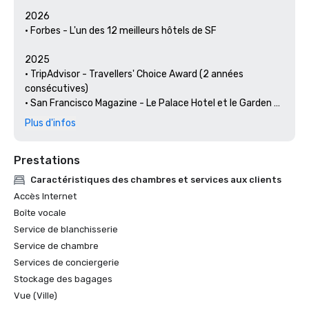
2026

• Forbes - L'un des 12 meilleurs hôtels de SF

2025

• TripAdvisor - Travellers' Choice Award (2 années 
consécutives)

• San Francisco Magazine - Le Palace Hotel et le Garden 
Court ont été reconnus comme les meilleurs hôtels pour 
Plus d'infos
un brunch et un cadre 

• Hospitality Net - Les 27 meilleurs endroits à visiter en 
Prestations
Californie au moins une fois dans votre vie

• Thrillist - Les meilleures choses à faire à San Francisco 
Caractéristiques des chambres et services aux clients
pour un amateur d'art et de culture

Accès Internet
• Escapades locales : le concierge du Palace Hotel met en 
Boîte vocale
lumière les arts et la culture de San Francisco

Service de blanchisserie
• Haute Living San Francisco - Le Palace Hotel de San 
Service de chambre
Francisco fête ses 150 ans

Services de conciergerie
2024

Stockage des bagages
• Travel + Leisure - Les meilleurs hôtels de SF - Hôtel avec 
Vue (Ville)
les meilleurs équipements
