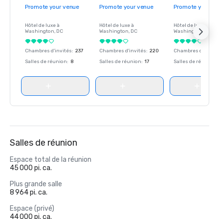
Promote your venue
Promote your venue
Promote your ve
Hôtel de luxe à
Hôtel de luxe à
Hôtel de luxe à
Washington
, DC
Washington
, DC
Washington
, DC
Chambres d'invités
:
237
Chambres d'invités
:
220
Chambres d'invité
Salles de réunion
:
8
Salles de réunion
:
17
Salles de réunion
:
Salles de réunion
Espace total de la réunion
45 000 pi. ca.
Plus grande salle
8 964 pi. ca.
Espace (privé)
44 000 pi. ca.