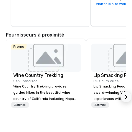
Visiter le site web
Fournisseurs à proximité
Promu
Wine Country Trekking
Lip Smacking Foo
San Francisco
Plusieurs villes
Wine Country Trekking provides
Lip Smacking Foodie T
guided hikes in the beautiful wine
award-winning VIP gro
country of California including Napa
experiences with visits
and Sonoma Valleys. These
restaurants throughou
Activité
Activité
experiences include walking in the
States. Choose either
vineyards, amongst ancient redwood
activity or evening d
trees and oak groves with a curated
groups are escorted i
wine country lunch and visits to iconic
the best tables in the 