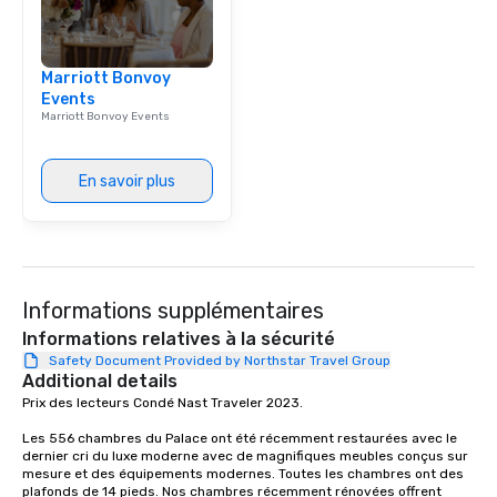
Smacking Foodie Tours,
group is assured a top
experience with three 
Marriott Bonvoy
signature dishes at ea
Events
Our affordable tours a
Marriott Bonvoy Events
person with tax and gr
included. The only thi
are drinks. However, 
En savoir plus
package upgrade is ava
provides guests a sign
at various stops. Build Your Network
Our exclusive experien
ultimate networking op
Informations supplémentaires
a typical sit-down dinn
to engage the person t
Informations relatives à la sécurité
right of you. Because 
Safety Document Provided by Northstar Travel Group
Additional details
place at multiple resta
Prix des lecteurs Condé Nast Traveler 2023. 

walking in between, th
countless opportunitie
Les 556 chambres du Palace ont été récemment restaurées avec le 
with different people 
dernier cri du luxe moderne avec de magnifiques meubles conçus sur 
down at each venue a
mesure et des équipements modernes. Toutes les chambres ont des 
plafonds de 14 pieds. Nos chambres récemment rénovées offrent 
traverse along the way