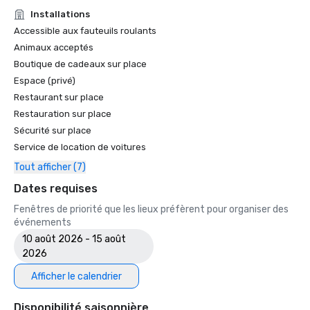
• Guide de voyage Forbes : l'un des 15 hôtels proposant 
Installations
des expériences inoubliables en matière de caviar

Accessible aux fauteuils roulants
• SF Gate — Le meilleur de la région de la baie de San 
Animaux acceptés
Francisco — Les 5 meilleurs hôtels 

Boutique de cadeaux sur place
• OpenTable — L'un des 12 plus beaux restaurants de SF

Espace (privé)
• Travellers' Choice Awards - Meilleur des meilleurs

Restaurant sur place
• Destination I Do — L'une des 6 meilleures destinations de 
mariage LGBTQ+ aux États-Unis (première liste)

Restauration sur place
• Insidehook — Meilleur bar d'hôtel de SF

Sécurité sur place
• SF Travel — Les hôtels de luxe les mieux notés à SF

Service de location de voitures
• Timeout, l'un des meilleurs hôtels de luxe de SF

Tout afficher (7)
2023

Dates requises
• Hôtel Condé Nast Traveller Top

Fenêtres de priorité que les lieux préfèrent pour organiser des
• Magazine de voyage et de loisirs - Meilleur hôtel de SF

événements
10 août 2026 - 15 août
2026
Afficher le calendrier
Disponibilité saisonnière