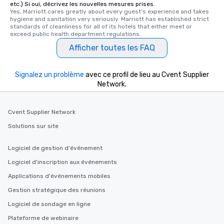
etc.) Si oui, décrivez les nouvelles mesures prises.
key. Whether you desir
Yes, Marriott cares greatly about every guest's experience and takes 
business hours or earl
hygiene and sanitation very seriously. Marriott has established strict 
standards of cleanliness for all of its hotels that either meet or 
after work, we can coo
exceed public health department regulations. 
you to provide options 
Afficher toutes les FAQ
needs. Go for as Long or as Short as
You Like Along with fle
scheduling, Lip Smack
Signalez un problème
avec ce profil de lieu au Cvent Supplier
Tours also provides a 
Network.
durations. Our shortes
2.5 hours; our longest 
hours, with optional 
Cvent Supplier Network
incentives.
Solutions sur site
Logiciel de gestion d'événement
Logiciel d'inscription aux événements
Applications d'événements mobiles
Gestion stratégique des réunions
Logiciel de sondage en ligne
Plateforme de webinaire