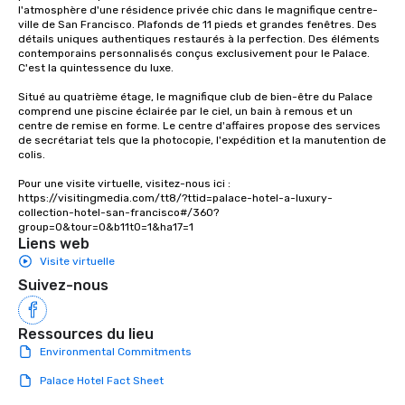
l'atmosphère d'une résidence privée chic dans le magnifique centre-
experiences not only 
ville de San Francisco. Plafonds de 11 pieds et grandes fenêtres. Des 
ways to network, but a
détails uniques authentiques restaurés à la perfection. Des éléments 
contemporains personnalisés conçus exclusivement pour le Palace. 
way to do so. Large Groups Welcome
C'est la quintessence du luxe. 

Lip Smacking Foodie To
groups, small or large.
Situé au quatrième étage, le magnifique club de bien-être du Palace 
comprend une piscine éclairée par le ciel, un bain à remous et un 
experiences can acc
centre de remise en forme. Le centre d'affaires propose des services 
groups from as few as
de secrétariat tels que la photocopie, l'expédition et la manutention de 
as 500 guests, making
colis.

choice for any corpora
Pour une visite virtuelle, visitez-nous ici : 
Stress-Free Booking 
https://visitingmedia.com/tt8/?ttid=palace-hotel-a-luxury-
a tour is stress-free a
collection-hotel-san-francisco#/360?
group=0&tour=0&b11t0=1&ha17=1
enjoy the company of 
Liens web
more easily. You’ll tak
Visite virtuelle
knowing that everythin
Suivez-nous
of from the moment the
booked to the minute i
Since the menu is alre
Ressources du lieu
have nothing to worry 
Environmental Commitments
remember to submit ah
date any dietary restr
Palace Hotel Fact Sheet
allergies for anyone in