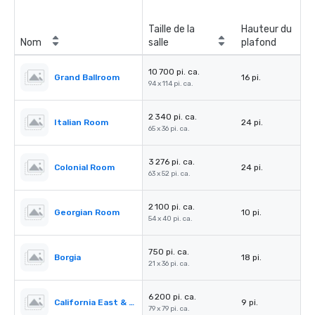
Taille de la
Hauteur du
Nom
salle
plafond
10 700 pi. ca.
Grand Ballroom
16 pi.
94 x 114 pi. ca.
2 340 pi. ca.
Italian Room
24 pi.
65 x 36 pi. ca.
3 276 pi. ca.
Colonial Room
24 pi.
63 x 52 pi. ca.
2 100 pi. ca.
Georgian Room
10 pi.
54 x 40 pi. ca.
750 pi. ca.
Borgia
18 pi.
21 x 36 pi. ca.
6 200 pi. ca.
California East & West
9 pi.
79 x 79 pi. ca.