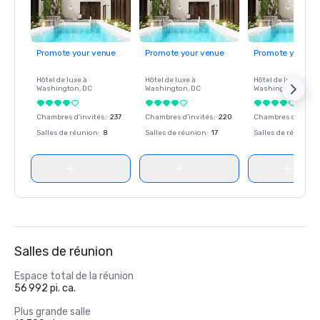
Promote your venue
Promote your venue
Promote your ve
Hôtel de luxe à
Hôtel de luxe à
Hôtel de luxe à
Washington
, DC
Washington
, DC
Washington
, DC
Chambres d'invités
:
237
Chambres d'invités
:
220
Chambres d'invité
Salles de réunion
:
8
Salles de réunion
:
17
Salles de réunion
:
Salles de réunion
Espace total de la réunion
56 992 pi. ca.
Plus grande salle