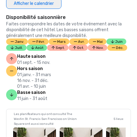
Afficher le calendrier
Disponibilité saisonnière
Faites correspondre les dates de votre événement avec la
disponibilité de cet hôtel. Les basses saisons offrent
généralement une meilleure disponibilité.
Janv.
Févr.
Mars
Avr.
Mai
Juin
Juill.
Août
Sept.
Oct.
Nov.
Déc.
Haute saison
01 sept. - 15 nov.
Hors saison
01 janv. - 31 mars
16 nov. - 31 déc.
01 avr. - 10 juin
Basse saison
11 juin - 31 août
Les planificateurs qui ont consulté The
Westin St. Francis San Francisco on Union
5 lieux
Square ont aussi consulté