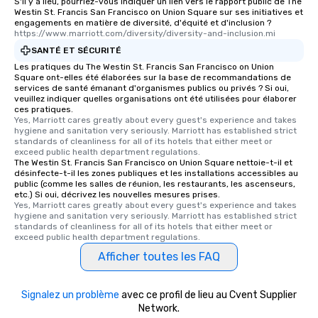
S'il y a lieu, pourriez-vous indiquer un lien vers le rapport public de The
Westin St. Francis San Francisco on Union Square sur ses initiatives et
engagements en matière de diversité, d'équité et d'inclusion ?
https://www.marriott.com/diversity/diversity-and-inclusion.mi
SANTÉ ET SÉCURITÉ
Les pratiques du The Westin St. Francis San Francisco on Union
Square ont-elles été élaborées sur la base de recommandations de
services de santé émanant d'organismes publics ou privés ? Si oui,
veuillez indiquer quelles organisations ont été utilisées pour élaborer
ces pratiques.
Yes, Marriott cares greatly about every guest's experience and takes 
hygiene and sanitation very seriously. Marriott has established strict 
standards of cleanliness for all of its hotels that either meet or 
exceed public health department regulations. 
The Westin St. Francis San Francisco on Union Square nettoie-t-il et
désinfecte-t-il les zones publiques et les installations accessibles au
public (comme les salles de réunion, les restaurants, les ascenseurs,
etc.) Si oui, décrivez les nouvelles mesures prises.
Yes, Marriott cares greatly about every guest's experience and takes 
hygiene and sanitation very seriously. Marriott has established strict 
standards of cleanliness for all of its hotels that either meet or 
exceed public health department regulations. 
Afficher toutes les FAQ
Signalez un problème
avec ce profil de lieu au Cvent Supplier
Network.