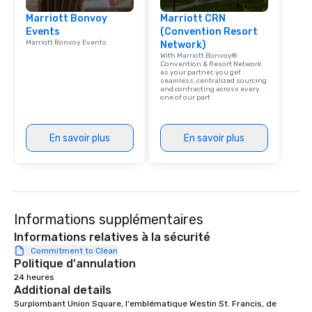
Marriott Bonvoy
Marriott CRN
Events
(Convention Resort
Marriott Bonvoy Events
Network)
With Marriott Bonvoy®
Convention & Resort Network
as your partner, you get
seamless, centralized sourcing
and contracting across every
one of our part
En savoir plus
En savoir plus
Informations supplémentaires
Informations relatives à la sécurité
Commitment to Clean
Politique d'annulation
24 heures
Additional details
Surplombant Union Square, l'emblématique Westin St. Francis, de 