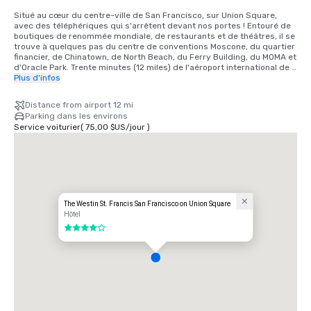
Situé au cœur du centre-ville de San Francisco, sur Union Square, 
avec des téléphériques qui s'arrêtent devant nos portes ! Entouré de 
boutiques de renommée mondiale, de restaurants et de théâtres, il se 
trouve à quelques pas du centre de conventions Moscone, du quartier 
financier, de Chinatown, de North Beach, du Ferry Building, du MOMA et 
d'Oracle Park. Trente minutes (12 miles) de l'aéroport international de 
San Francisco ; 40 minutes (15 miles SE) de l'aéroport international 
Plus d'infos
d'Oakland.

Distance from airport 12 mi
INFORMATIONS SUR LES TRANSPORTS

Parking dans les environs
• Des taxis sont disponibles à la station de taxis de l'aéroport ou 
Service voiturier
(
75,00 $US
/
jour
)
devant l'entrée de Powell Street. Tarif approximatif, aller simple : 50 à 
55$, pourboire non compris, pour un maximum de quatre personnes. 
Prévoyez 30 à 45 minutes de trajet au total.

• MUNI — Transport en commun à 2$ par personne et 0,75$ pour les 
enfants et les personnes âgées. Les heures d'ouverture varient d'une 
ligne à l'autre.

• Téléphérique : les heures d'ouverture sont de 6 h à minuit. 7$ par 
personne.

The Westin St. Francis San Francisco on Union Square
• BART : de Powell Street à l'aéroport d'Oakland 10,05$ par trajet ou 
Hôtel
20,10$ aller-retour ; de Powell Street à SFO 8,95$ par trajet ou 17,90$ 
4 sur 5
aller-retour.

• Service de navette - Service sur Geary Street - Tous les services 
sont disponibles sur réservation uniquement. Tarif : 17,00$ (à SFO)