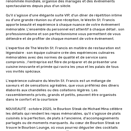
renommée mondiale, organise des mariages et des événements 
spectaculaires depuis plus d'un siècle. 

Qu'il s'agisse d'une élégante suite VIP, d'un dîner de répétition intime 
ou d'une grande réunion ou d'une réception, le Westin St. Francis 
apporte beauté et expérience à chaque nuance de votre événement 
mémorable. L'ensemble du personnel est attentif à chaque détail ; son 
professionnalisme et son perfectionnisme vous permettent de vous 
détendre et de profiter de chaque moment de votre événement. 

L'expertise de The Westin St. Francis en matière de restauration est 
légendaire : son équipe culinaire crée des expériences culinaires 
mémorables avec des normes de qualité et de service sans 
compromis ; l'entreprise est fière de préparer et de présenter une 
cuisine innovante et primée qui ravira les yeux et les palais de tous 
vos invités spéciaux.

L'expérience culinaire du Westin St. Francis est un mélange de 
saveurs et de sensations agréables, que vous préfériez des dîners 
élaborés aux chandelles ou des collations légères. Les 
rassemblements privés, grands et petits, peuvent être organisés 
dans le confort et la courtoisie

NOUVEAUTÉ : octobre 2025, le Bourbon Steak de Michael Mina célèbre 
les détails qui rendent les repas mémorables, qu'il s'agisse de plats 
cuisinés à la perfection, de plats à l'ancienne, d'accompagnements 
partagés ou de moments marquants. Au cœur de Bourbon Steak se 
trouve le Bourbon Lounge, où vous pourrez déguster des cocktails 