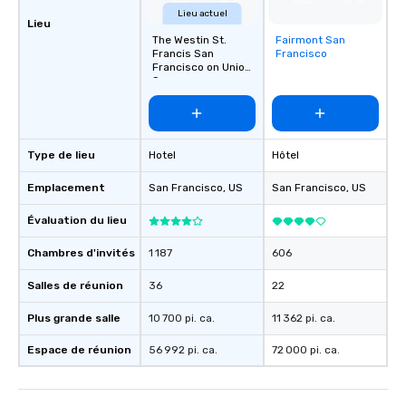
Lieu actuel
Lieu
The Westin St.
Fairmont San
Removed from
Francis San
Francisco
favorites
Francisco on Union
Square
Type de lieu
Hotel
Hôtel
Emplacement
San Francisco
, US
San Francisco
, US
Évaluation du lieu
Chambres d'invités
1 187
606
Salles de réunion
36
22
Plus grande salle
10 700 pi. ca.
11 362 pi. ca.
Espace de réunion
56 992 pi. ca.
72 000 pi. ca.