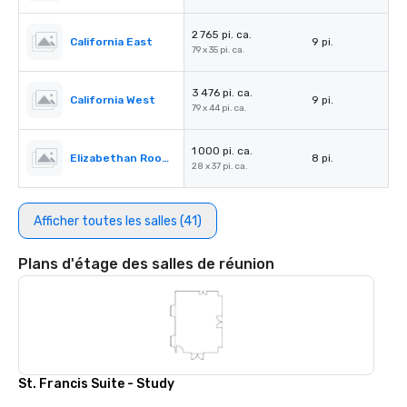
2 765 pi. ca.
California East
9 pi.
79 x 35 pi. ca.
3 476 pi. ca.
California West
9 pi.
79 x 44 pi. ca.
1 000 pi. ca.
Elizabethan Room A
8 pi.
28 x 37 pi. ca.
Afficher toutes les salles (41)
Plans d'étage des salles de réunion
St. Francis Suite - Study