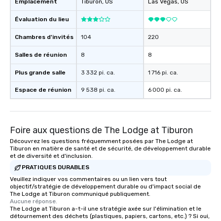
Emplacement
Tiburon
, US
Las Vegas
, US
Évaluation du lieu
Chambres d'invités
104
220
Salles de réunion
8
8
Plus grande salle
3 332 pi. ca.
1 716 pi. ca.
Espace de réunion
9 538 pi. ca.
6 000 pi. ca.
Foire aux questions de The Lodge at Tiburon
Découvrez les questions fréquemment posées par The Lodge at
Tiburon en matière de santé et de sécurité, de développement durable
et de diversité et d'inclusion.
PRATIQUES DURABLES
Veuillez indiquer vos commentaires ou un lien vers tout
objectif/stratégie de développement durable ou d'impact social de
The Lodge at Tiburon communiqué publiquement.
Aucune réponse.
The Lodge at Tiburon a-t-il une stratégie axée sur l'élimination et le
détournement des déchets (plastiques, papiers, cartons, etc.) ? Si oui,