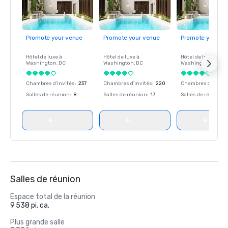
Promote your venue
Promote your venue
Promote your ve
Hôtel de luxe à
Hôtel de luxe à
Hôtel de luxe à
Washington
, DC
Washington
, DC
Washington
, DC
Chambres d'invités
:
237
Chambres d'invités
:
220
Chambres d'invité
Salles de réunion
:
8
Salles de réunion
:
17
Salles de réunion
:
Salles de réunion
Espace total de la réunion
9 538 pi. ca.
Plus grande salle