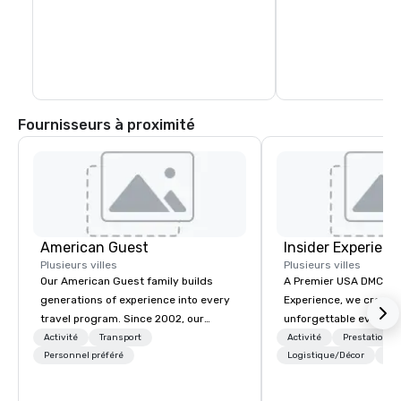
Fournisseurs à proximité
American Guest
Insider Experienc
Plusieurs villes
Plusieurs villes
Our American Guest family builds
A Premier USA DMC Partner At 
generations of experience into every
Experience, we create
travel program. Since 2002, our
unforgettable events w
mission has been to capture the
access to premium ve
Activité
Transport
Activité
Prestations
imagination of your corporate guests
Personnel préféré
class entertainment, a
Logistique/Décor
+3
with tailored incentives, events,
experiences. With over
meetings, and VIP travel experiences
expertise, we handle e