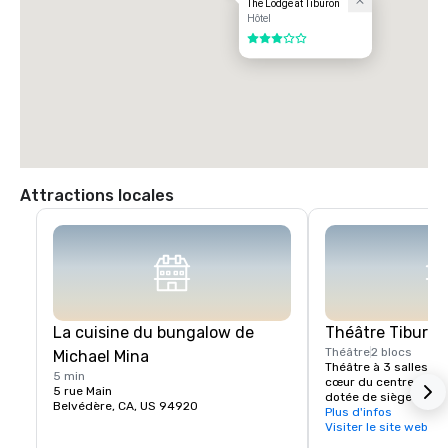
The Lodge at Tiburon
Hôtel
3 sur 5
Attractions locales
La cuisine du bungalow de
Théâtre Tiburon
Théâtre
2 blocs
Michael Mina
Théâtre à 3 salles r
5 min
cœur du centre-ville d
5 rue Main
dotée de sièges luxue
Belvédère, CA, US 94920
projection et d'un so
Plus d'infos
ultramodernes. Dégus
Visiter le site web
du vin locaux avec vot