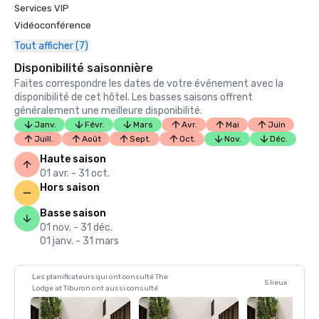
Services VIP
Vidéoconférence
Tout afficher (7)
Disponibilité saisonnière
Faites correspondre les dates de votre événement avec la
disponibilité de cet hôtel. Les basses saisons offrent
généralement une meilleure disponibilité.
Janv.
Févr.
Mars
Avr.
Mai
Juin
Juill.
Août
Sept.
Oct.
Nov.
Déc.
Haute saison
01 avr. - 31 oct.
Hors saison
Basse saison
01 nov. - 31 déc.
01 janv. - 31 mars
Les planificateurs qui ont consulté The
5 lieux
Lodge at Tiburon ont aussi consulté