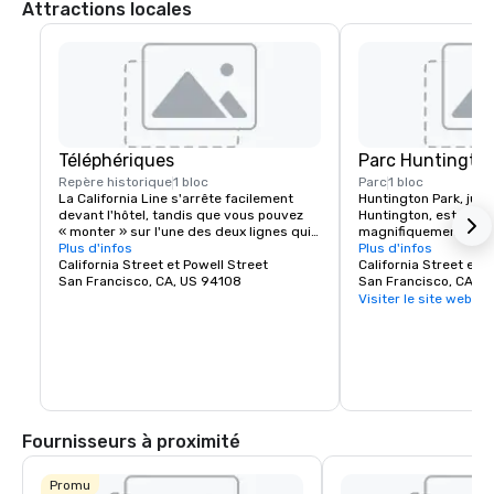
Attractions locales
Téléphériques
Parc Huntingto
Repère historique
1 bloc
Parc
1 bloc
La California Line s'arrête facilement 
Huntington Park, juste
devant l'hôtel, tandis que vous pouvez 
Huntington, est une pl
« monter » sur l'une des deux lignes qui 
magnifiquement amé
montent et descendent Powell, à deux 
Plus d'infos
de Nob Hill. Avec ses 
Plus d'infos
pâtés de maisons, à l'intersection de 
California Street et Powell Street
sentiers de randonnée
California Street et T
California Street et Powell Street. 

San Francisco, CA, US 94108
fontaine des tortues, 
San Francisco, CA, U
premier plan paisible e
Visiter le site web
À quelques pâtés de maisons de l'hôtel 
symbole durable du p
Huntington, le musée du téléphérique 
et du charme des coll
présente le système de transport 
Francisco.
emblématique de San Francisco avec 
des téléphériques historiques, des 
objets et les machines électriques 
d'origine qui circulent toujours sur les 
lignes de la ville.
Fournisseurs à proximité
Promu