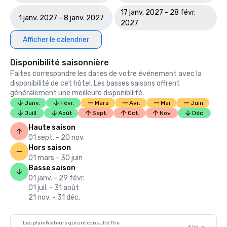
17 janv. 2027 - 28 févr.
1 janv. 2027 - 8 janv. 2027
2027
Afficher le calendrier
Disponibilité saisonnière
Faites correspondre les dates de votre événement avec la
disponibilité de cet hôtel. Les basses saisons offrent
généralement une meilleure disponibilité.
Janv.
Févr.
Mars
Avr.
Mai
Juin
Juill.
Août
Sept.
Oct.
Nov.
Déc.
Haute saison
01 sept. - 20 nov.
Hors saison
01 mars - 30 juin
Basse saison
01 janv. - 29 févr.
01 juil. - 31 août
21 nov. - 31 déc.
Les planificateurs qui ont consulté The