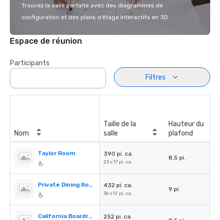
Trouvez la salle parfaite avec des diagrammes de
configuration et des plans d’étage interactifs en 3D.
Espace de réunion
Participants
Filtres
Taille de la
Hauteur du
Nom
salle
plafond
Taylor Room
390 pi. ca.
8,5 pi.
23 x 17 pi. ca.
Private Dining Room
432 pi. ca.
9 pi.
36 x 12 pi. ca.
California Boardroom
252 pi. ca.