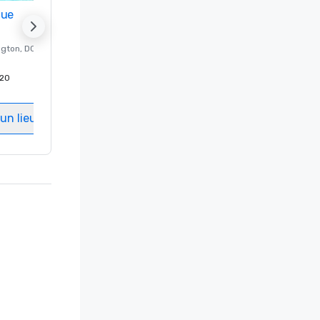
nue
Promote your venue
ngton
, DC
Hôtel de luxe à
Washington
, DC
20
Chambres d'invités
:
237
Salles de réunion
:
8
un lieu
Sélectionnez un lieu