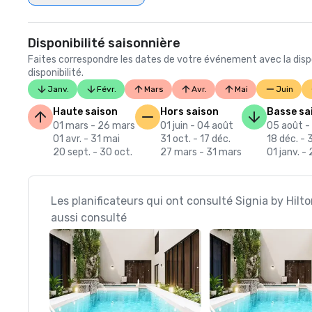
Disponibilité saisonnière
Faites correspondre les dates de votre événement avec la dispo
disponibilité.
Janv.
Févr.
Mars
Avr.
Mai
Juin
Haute saison
Hors saison
Basse sa
01 mars - 26 mars
01 juin - 04 août
05 août - 
01 avr. - 31 mai
31 oct. - 17 déc.
18 déc. - 
20 sept. - 30 oct.
27 mars - 31 mars
01 janv. - 
Les planificateurs qui ont consulté Signia by Hilt
aussi consulté