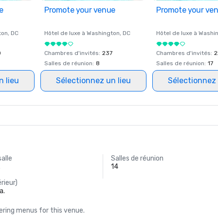
e
Promote your venue
Promote your ve
ton
, DC
Hôtel de luxe à
Washington
, DC
Hôtel de luxe à
Washi
0
Chambres d'invités
:
237
Chambres d'invités
:
2
Salles de réunion
:
8
Salles de réunion
:
17
n lieu
Sélectionnez un lieu
Sélectionnez 
salle
Salles de réunion
.
14
rieur)
a.
ring menus for this venue.