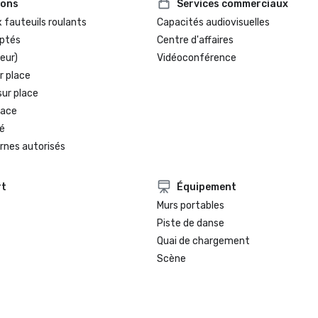
ions
Services commerciaux
 fauteuils roulants
Capacités audiovisuelles
ptés
Centre d'affaires
eur)
Vidéoconférence
r place
sur place
lace
é
rnes autorisés
rt
Équipement
Murs portables
Piste de danse
Quai de chargement
Scène