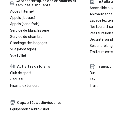
Caractéristiques des chambres et
Installat
services aux clients
Accessible aux
Accès Internet
Animaux acce
Appels (locaux)
Espace (extéri
Appels (sans frais)
Restaurant su
Service de blanchisserie
Restauration 
Service de chambre
Sécurité sur p
Stockage des bagages
Séjour prolong
Vue (Montagne)
Traiteurs exte
Vue (Ville)
Activités de loisirs
Transpo
Club de sport
Bus
Jacuzzi
Taxi
Piscine extérieure
Train
Capacités audiovisuelles
Équipement audiovisuel