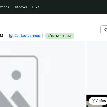
ations
Discover
Luxe
13
|
Contactez-nous
|
Certifié durable
Vidéos