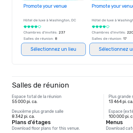
Promote your venue
Promote your venu
Hôtel de luxe à
Washington
, DC
Hôtel de luxe à
Washing
Chambres d'invités
:
237
Chambres d'invités
:
22
Salles de réunion
:
8
Salles de réunion
:
17
Sélectionnez un lieu
Sélectionnez u
Salles de réunion
Espace total de la réunion
Plus grande 
55 000 pi. ca.
13 464 pi. ca
Deuxième plus grande salle
Espace (exté
8 342 pi. ca.
100 000 pi. c
Plans d'étages
Menus
Download floor plans for this venue.
Download cate