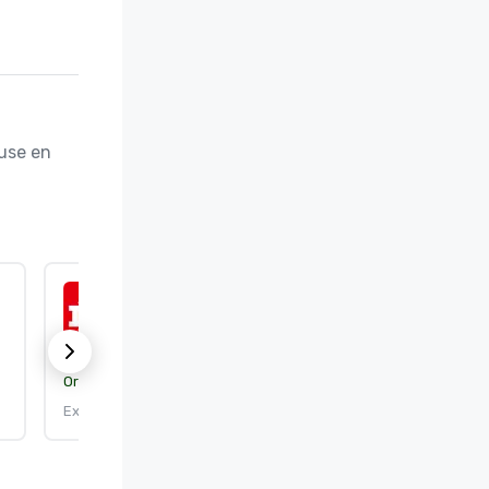
use en 
ISO 50001:2018
Organisme de certification :
DEKRA Certification, Inc.
Expire le : 25/09/2026