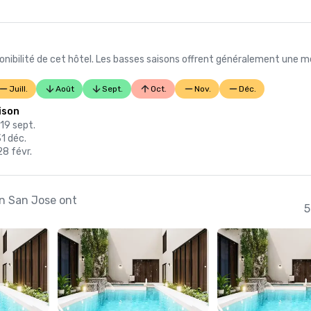
nibilité de cet hôtel. Les basses saisons offrent généralement une me
Juill.
Août
Sept.
Oct.
Nov.
Déc.
ison
19 sept.
31 déc.
28 févr.
on San Jose ont
5