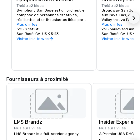
Théâtre
2 blocs
Théâtre
2 blocs
Symphony San Jose est un orchestre 
Broadway San Jose, u
composé de personnes créatives, 
aux Pays-Bas, est l'en
résilientes et enthousiastes liées par 
Valley trouve l'expéri
l'amour de la musique. Elle est fière 
Plus d'infos
New York Broadway. Qu
Plus d'infos
d'avoir élu domicile à San Jose et 
325 S 1st St
ou que vous soyez de
255 boulevard Alma
d'adopter la culture innovante et 
San José, CA, US 95113
Jose, Broadway San J
San José, CA, US 951
diversifiée de notre communauté en 
spectacles que vous v
Visiter le site web
Visiter le site web
reflétant ce même esprit dans ses 
performances et ses programmes. 
Chaque année, le Symphony San Jose 
donne des dizaines de représentations, 
notamment des concerts classiques, 
des films emblématiques interprétés 
avec orchestre en direct et de nombreux 
programmes éducatifs et 
Fournisseurs à proximité
communautaires.
LMS Brandz
Insider Experienc
Plusieurs villes
Plusieurs villes
LMS Brandz is a full-service agency
A Premier USA DMC Partner At 