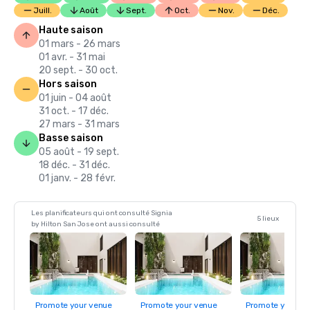
Juill.
Août
Sept.
Oct.
Nov.
Déc.
Haute saison
01 mars - 26 mars
01 avr. - 31 mai
20 sept. - 30 oct.
Hors saison
01 juin - 04 août
31 oct. - 17 déc.
27 mars - 31 mars
Basse saison
05 août - 19 sept.
18 déc. - 31 déc.
01 janv. - 28 févr.
Les planificateurs qui ont consulté Signia
5 lieux
by Hilton San Jose ont aussi consulté
Promote your venue
Promote your venue
Promote your ve