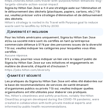
https://stories.hilton.com/travel-with-purpose/hilton-enhances-esg-
targets-climate-action-social-impact
Signia by Hilton San Jose a-t-il une stratégie axée sur l'élimination et
le détournement des déchets (plastiques, papiers, cartons, etc.) ? Si
oui, veuillez préciser votre stratégie d'élimination et de détournement
des déchets.
Hilton’s strategy is rooted in its Travel with Purpose goal to reduce 
waste sent to landfills by 50% by 2030.
DIVERSITÉ ET INCLUSION
Pour les hôtels américains uniquement, Signia by Hilton San Jose
et/ou sa société mère sont-ils certifiés en tant qu'entreprise
commerciale détenue à 51 % par des personnes issues de la diversité
? Si oui, veuillez indiquer les catégories pour lesquelles vous êtes
certifiés :
Aucune réponse.
S'il y a lieu, pourriez-vous indiquer un lien vers le rapport public de
Signia by Hilton San Jose sur ses initiatives et engagements en
matière de diversité, d'équité et d'inclusion ?
https://jobs.hilton.com/diversity
SANTÉ ET SÉCURITÉ
Les pratiques du Signia by Hilton San Jose ont-elles été élaborées sur
la base de recommandations de services de santé émanant
d'organismes publics ou privés ? Si oui, veuillez indiquer quelles
organisations ont été utilisées pour élaborer ces pratiques.
Yes, Hilton's cleanliness and safety practices, notably the Hilton 
CleanStay program developed during the COVID-19 pandemic, were 
created in collaboration with both private medical experts and 
informed by public health recommendations.