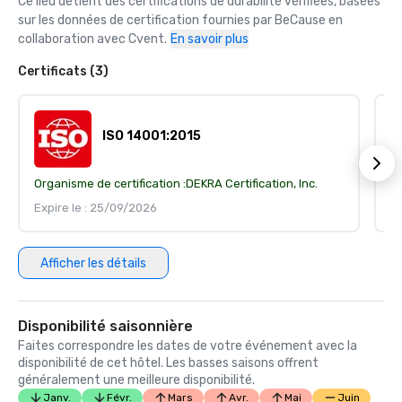
Ce lieu détient des certifications de durabilité vérifiées, basées 
sur les données de certification fournies par BeCause en 
collaboration avec Cvent.
En savoir plus
Certificats (3)
ISO 14001:2015
Organisme de certification :
DEKRA Certification, Inc.
Or
Expire le : 25/09/2026
Ex
Afficher les détails
Disponibilité saisonnière
Faites correspondre les dates de votre événement avec la
disponibilité de cet hôtel. Les basses saisons offrent
généralement une meilleure disponibilité.
Janv.
Févr.
Mars
Avr.
Mai
Juin