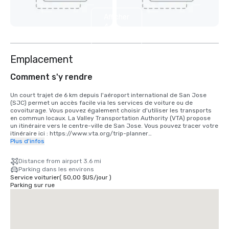
Afficher
4
autres
Emplacement
Comment s'y rendre
Un court trajet de 6 km depuis l'aéroport international de San Jose 
(SJC) permet un accès facile via les services de voiture ou de 
covoiturage. Vous pouvez également choisir d'utiliser les transports 
en commun locaux. La Valley Transportation Authority (VTA) propose 
un itinéraire vers le centre-ville de San Jose. Vous pouvez tracer votre 
itinéraire ici : https://www.vta.org/trip-planner

Plus d'infos
Si vous venez de l'aéroport international de San Francisco (SFO), la 
meilleure option est de faire les 40 minutes de route vers le sud ou 
Distance from airport 3.6 mi
d'utiliser un service de covoiturage. Vous pouvez également utiliser le 
Parking dans les environs
train via BART et Caltrain. https://www.bart.gov et 
Service voiturier
(
50,00 $US
/
jour
)
https://www.caltrain.com
Parking sur rue