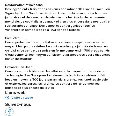
Restauration et boissons

Des ingrédients frais et des saveurs sensationnelles sont au menu du 
Signia by Hilton San Jose. Profitez d'une combinaison de techniques 
japonaises et de saveurs péruviennes, de bénédicts de renommée 
mondiale, de cocktails artisanaux et bien plus encore dans nos quatre 
restaurants sur place. Des concerts sont organisés tous les 
vendredis et samedis soirs à l'AJI Bar et à Robata. 

Bien-être

Une superbe piscine sur le toit avec cabines et espace salon est le 
moyen idéal pour se détendre après une longue journée de travail ou 
de loisirs. Le centre de remise en forme comprend 4 700 pieds carrés 
d'équipements Technogym et Peloton et propose des cours dispensés 
par un instructeur. 

Explorez San Jose

Connue comme la Mecque des affaires et la plaque tournante de la 
technologie, San Jose prend également le jeu très au sérieux. Il fait 
beau en moyenne 300 jours par an, alors prenez vos lunettes de soleil 
et explorez les parcs, les jardins, les sentiers de randonnée, les 
musées et plus encore de la ville.
Liens web
Visite virtuelle
Suivez-nous