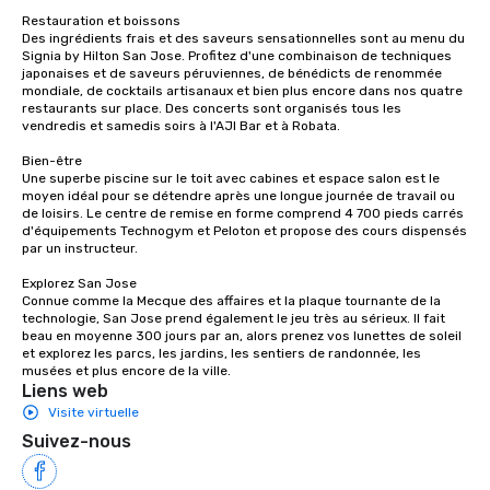
Restauration et boissons

Des ingrédients frais et des saveurs sensationnelles sont au menu du 
Signia by Hilton San Jose. Profitez d'une combinaison de techniques 
japonaises et de saveurs péruviennes, de bénédicts de renommée 
mondiale, de cocktails artisanaux et bien plus encore dans nos quatre 
restaurants sur place. Des concerts sont organisés tous les 
vendredis et samedis soirs à l'AJI Bar et à Robata. 

Bien-être

Une superbe piscine sur le toit avec cabines et espace salon est le 
moyen idéal pour se détendre après une longue journée de travail ou 
de loisirs. Le centre de remise en forme comprend 4 700 pieds carrés 
d'équipements Technogym et Peloton et propose des cours dispensés 
par un instructeur. 

Explorez San Jose

Connue comme la Mecque des affaires et la plaque tournante de la 
technologie, San Jose prend également le jeu très au sérieux. Il fait 
beau en moyenne 300 jours par an, alors prenez vos lunettes de soleil 
et explorez les parcs, les jardins, les sentiers de randonnée, les 
musées et plus encore de la ville.
Liens web
Visite virtuelle
Suivez-nous