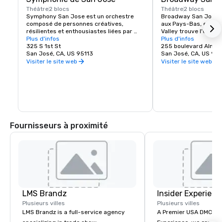
Théâtre
2 blocs
Théâtre
2 blocs
Symphony San Jose est un orchestre 
Broadway San Jose, u
composé de personnes créatives, 
aux Pays-Bas, est l'en
résilientes et enthousiastes liées par 
Valley trouve l'expéri
l'amour de la musique. Elle est fière 
Plus d'infos
New York Broadway. Qu
Plus d'infos
d'avoir élu domicile à San Jose et 
325 S 1st St
ou que vous soyez de
255 boulevard Alma
d'adopter la culture innovante et 
San José, CA, US 95113
Jose, Broadway San J
San José, CA, US 951
diversifiée de notre communauté en 
spectacles que vous v
Visiter le site web
Visiter le site web
reflétant ce même esprit dans ses 
performances et ses programmes. 
Chaque année, le Symphony San Jose 
donne des dizaines de représentations, 
notamment des concerts classiques, 
des films emblématiques interprétés 
avec orchestre en direct et de nombreux 
programmes éducatifs et 
Fournisseurs à proximité
communautaires.
LMS Brandz
Insider Experienc
Plusieurs villes
Plusieurs villes
LMS Brandz is a full-service agency
A Premier USA DMC Partner At 