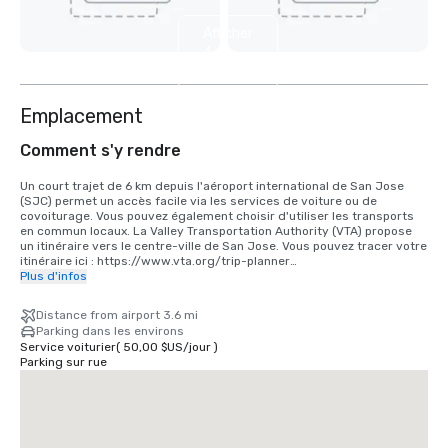
Afficher
4
autres
Emplacement
Comment s'y rendre
Un court trajet de 6 km depuis l'aéroport international de San Jose 
(SJC) permet un accès facile via les services de voiture ou de 
covoiturage. Vous pouvez également choisir d'utiliser les transports 
en commun locaux. La Valley Transportation Authority (VTA) propose 
un itinéraire vers le centre-ville de San Jose. Vous pouvez tracer votre 
itinéraire ici : https://www.vta.org/trip-planner

Plus d'infos
Si vous venez de l'aéroport international de San Francisco (SFO), la 
meilleure option est de faire les 40 minutes de route vers le sud ou 
Distance from airport 3.6 mi
d'utiliser un service de covoiturage. Vous pouvez également utiliser le 
Parking dans les environs
train via BART et Caltrain. https://www.bart.gov et 
Service voiturier
(
50,00 $US
/
jour
)
https://www.caltrain.com
Parking sur rue