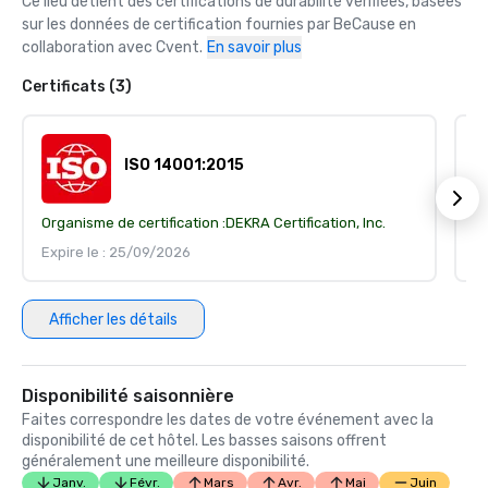
Ce lieu détient des certifications de durabilité vérifiées, basées 
sur les données de certification fournies par BeCause en 
collaboration avec Cvent.
En savoir plus
Certificats (3)
ISO 14001:2015
Organisme de certification :
DEKRA Certification, Inc.
Or
Expire le : 25/09/2026
Ex
Afficher les détails
Disponibilité saisonnière
Faites correspondre les dates de votre événement avec la
disponibilité de cet hôtel. Les basses saisons offrent
généralement une meilleure disponibilité.
Janv.
Févr.
Mars
Avr.
Mai
Juin