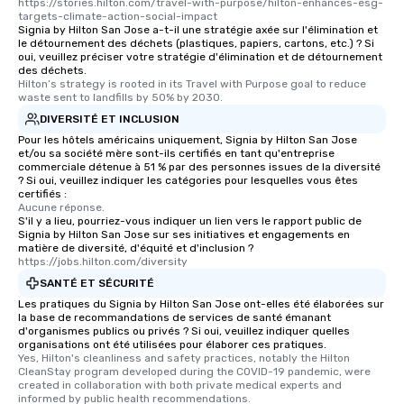
https://stories.hilton.com/travel-with-purpose/hilton-enhances-esg-
targets-climate-action-social-impact
Signia by Hilton San Jose a-t-il une stratégie axée sur l'élimination et
le détournement des déchets (plastiques, papiers, cartons, etc.) ? Si
oui, veuillez préciser votre stratégie d'élimination et de détournement
des déchets.
Hilton’s strategy is rooted in its Travel with Purpose goal to reduce 
waste sent to landfills by 50% by 2030.
DIVERSITÉ ET INCLUSION
Pour les hôtels américains uniquement, Signia by Hilton San Jose
et/ou sa société mère sont-ils certifiés en tant qu'entreprise
commerciale détenue à 51 % par des personnes issues de la diversité
? Si oui, veuillez indiquer les catégories pour lesquelles vous êtes
certifiés :
Aucune réponse.
S'il y a lieu, pourriez-vous indiquer un lien vers le rapport public de
Signia by Hilton San Jose sur ses initiatives et engagements en
matière de diversité, d'équité et d'inclusion ?
https://jobs.hilton.com/diversity
SANTÉ ET SÉCURITÉ
Les pratiques du Signia by Hilton San Jose ont-elles été élaborées sur
la base de recommandations de services de santé émanant
d'organismes publics ou privés ? Si oui, veuillez indiquer quelles
organisations ont été utilisées pour élaborer ces pratiques.
Yes, Hilton's cleanliness and safety practices, notably the Hilton 
CleanStay program developed during the COVID-19 pandemic, were 
created in collaboration with both private medical experts and 
informed by public health recommendations.