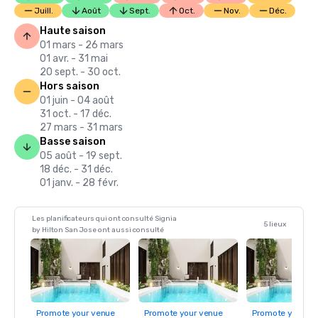
Juill.
Août
Sept.
Oct.
Nov.
Déc.
Haute saison
01 mars - 26 mars
01 avr. - 31 mai
20 sept. - 30 oct.
Hors saison
01 juin - 04 août
31 oct. - 17 déc.
27 mars - 31 mars
Basse saison
05 août - 19 sept.
18 déc. - 31 déc.
01 janv. - 28 févr.
Les planificateurs qui ont consulté Signia
5 lieux
by Hilton San Jose ont aussi consulté
Promote your venue
Promote your venue
Promote your ve