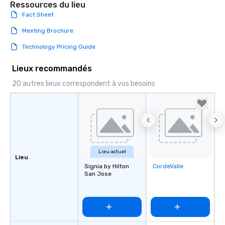
Ressources du lieu
Fact Sheet
Meeting Brochure
Technology Pricing Guide
Lieux recommandés
20 autres lieux correspondent à vos besoins
Lieu actuel
Lieu
Signia by Hilton
CordeValle
Removed from
San Jose
favorites