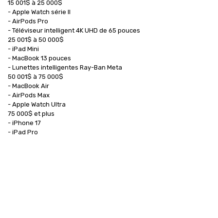
15 001$ à 25 000$

- Apple Watch série II

- AirPods Pro

- Téléviseur intelligent 4K UHD de 65 pouces

25 001$ à 50 000$

- iPad Mini

- MacBook 13 pouces

- Lunettes intelligentes Ray-Ban Meta

50 001$ à 75 000$

- MacBook Air

- AirPods Max

- Apple Watch Ultra

75 000$ et plus

- iPhone 17

- iPad Pro