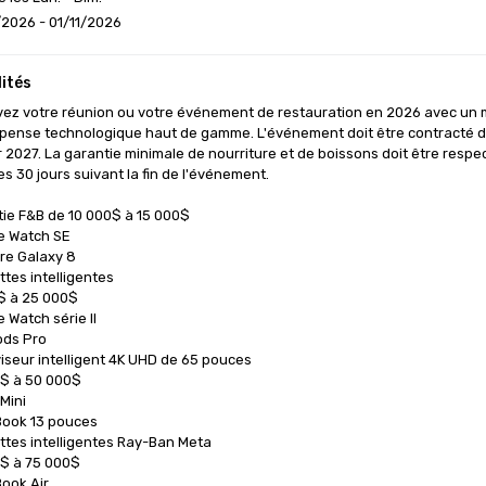
2026 - 01/11/2026
ités
ez votre réunion ou votre événement de restauration en 2026 avec un mi
ense technologique haut de gamme. L'événement doit être contracté dé
r 2027. La garantie minimale de nourriture et de boissons doit être respe
es 30 jours suivant la fin de l'événement.

ie F&B de 10 000$ à 15 000$

e Watch SE

re Galaxy 8

ttes intelligentes

$ à 25 000$

 Watch série II

ods Pro

viseur intelligent 4K UHD de 65 pouces

$ à 50 000$

Mini

ook 13 pouces

ttes intelligentes Ray-Ban Meta

$ à 75 000$

ook Air
