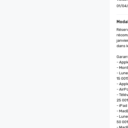
01/04/
Modal
Réserv
récomp
janvie
dans l
Garant
- Appl
- Mont
- Lune
15 001
- Apple
- AirP
- Télé
25 001
- iPad 
- MacB
- Lune
50 001
- MacB