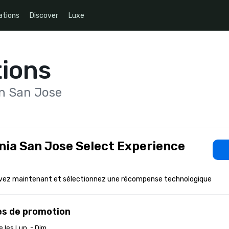
ations
Discover
Luxe
ions
on San Jose
nia San Jose Select Experience
vez maintenant et sélectionnez une récompense technologique
s de promotion
e les Lun. - Dim.