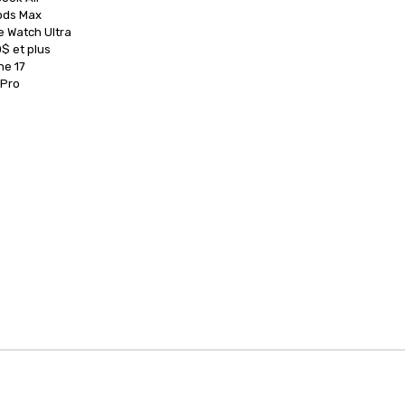
ods Max

e Watch Ultra

$ et plus

e 17

 Pro
 de gestion d'événement
Accueil Cvent