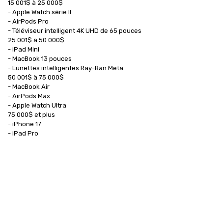
15 001$ à 25 000$

- Apple Watch série II

- AirPods Pro

- Téléviseur intelligent 4K UHD de 65 pouces

25 001$ à 50 000$

- iPad Mini

- MacBook 13 pouces

- Lunettes intelligentes Ray-Ban Meta

50 001$ à 75 000$

- MacBook Air

- AirPods Max

- Apple Watch Ultra

75 000$ et plus

- iPhone 17

- iPad Pro