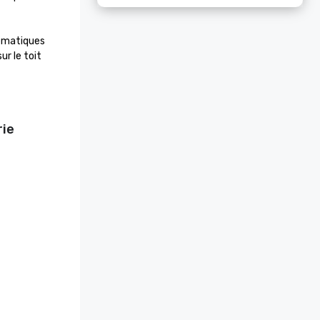
ématiques 
 le toit 
rie