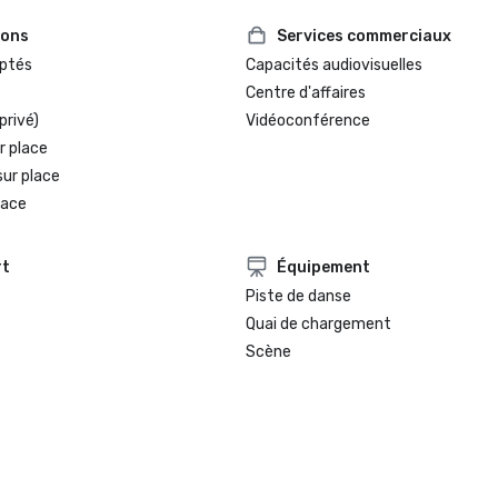
ions
Services commerciaux
ptés
Capacités audiovisuelles
Centre d'affaires
privé)
Vidéoconférence
r place
sur place
lace
rt
Équipement
Piste de danse
Quai de chargement
Scène