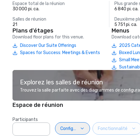
Espace total de la réunion
Plus grande 
30 000 pi. ca.
6 840 pi. ca.
Salles de réunion
Deuxième plu
21
5 751 pi. ca.
Plans d'étages
Menus
Download floor plans for this venue.
Download cate
Discover Our Suite Offerings
2025 Cate
Spaces for Success: Meetings & Events
Boxed Lu
Small Mee
Sustainab
Explorez les salles de réunion
Trouvez la salle parfaite avec des diagrammes de configurat
Espace de réunion
Participants
Configuration
Fonctionnalité