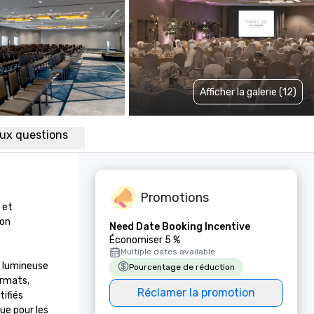
Afficher la galerie (12)
aux questions
Promotions
et 
on 
Need Date Booking Incentive
Économiser 5 %
Multiple dates available
 lumineuse 
Pourcentage de réduction
rmats, 
Réclamer la promotion
ifiés 
e pour les 