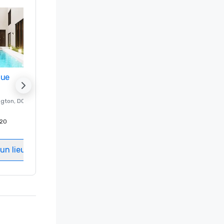
nue
Promote your venue
ngton
, DC
Hôtel de luxe à
Washington
, DC
20
Chambres d'invités
:
237
Salles de réunion
:
8
un lieu
Sélectionnez un lieu