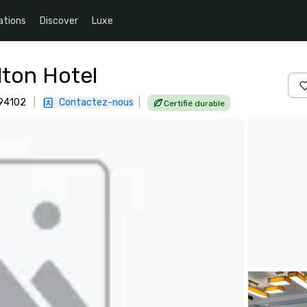
ations
Discover
Luxe
lton Hotel
 94102
|
Contactez-nous
|
Certifié durable