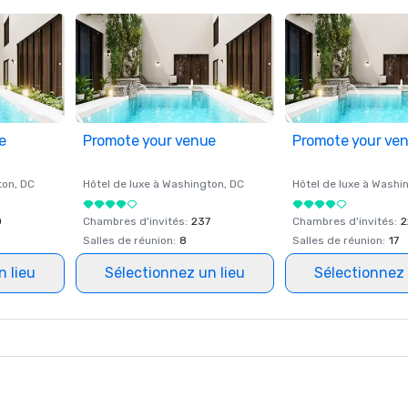
e
Promote your venue
Promote your ve
ton
, DC
Hôtel de luxe à
Washington
, DC
Hôtel de luxe à
Washi
0
Chambres d'invités
:
237
Chambres d'invités
:
2
Salles de réunion
:
8
Salles de réunion
:
17
n lieu
Sélectionnez un lieu
Sélectionnez 