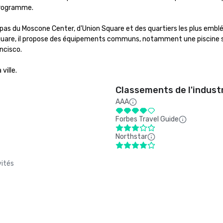
rogramme.

 pas du Moscone Center, d'Union Square et des quartiers les plus embl
quare, il propose des équipements communs, notamment une piscine sur
ncisco.

ville.
Classements de l'indust
AAA
Forbes Travel Guide
Northstar
vités