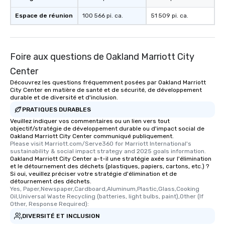
Espace de réunion
100 566 pi. ca.
51 509 pi. ca.
Foire aux questions de Oakland Marriott City
Center
Découvrez les questions fréquemment posées par Oakland Marriott
City Center en matière de santé et de sécurité, de développement
durable et de diversité et d'inclusion.
PRATIQUES DURABLES
Veuillez indiquer vos commentaires ou un lien vers tout
objectif/stratégie de développement durable ou d'impact social de
Oakland Marriott City Center communiqué publiquement.
Please visit Marriott.com/Serve360 for Marriott International's 
sustainability & social impact strategy and 2025 goals information.
Oakland Marriott City Center a-t-il une stratégie axée sur l'élimination
et le détournement des déchets (plastiques, papiers, cartons, etc.) ?
Si oui, veuillez préciser votre stratégie d'élimination et de
détournement des déchets.
Yes, Paper,Newspaper,Cardboard,Aluminum,Plastic,Glass,Cooking 
Oil,Universal Waste Recycling (batteries, light bulbs, paint),Other (If 
Other, Response Required):
DIVERSITÉ ET INCLUSION