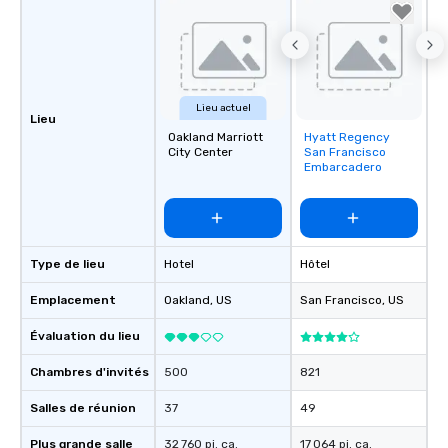
Lieu actuel
Lieu
Oakland Marriott
Hyatt Regency
Removed from
City Center
San Francisco
favorites
Embarcadero
Type de lieu
Hotel
Hôtel
Emplacement
Oakland
, US
San Francisco
, US
Évaluation du lieu
Chambres d'invités
500
821
Salles de réunion
37
49
Plus grande salle
32 760 pi. ca.
17 064 pi. ca.