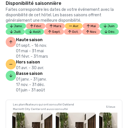
Disponibilité saisonnière
Faites correspondre les dates de votre événement avec la
disponibilité de cet hôtel. Les basses saisons offrent
généralement une meilleure disponibilité.
Janv.
Févr.
Mars
Avr.
Mai
Juin
Juill.
Août
Sept.
Oct.
Nov.
Déc.
Haute saison
01 sept. - 16 nov.
01 mai - 31 mai
01 févr. - 31 mars
Hors saison
01 avr. - 30 avr.
Basse saison
01 janv. - 31 janv.
17 nov. - 31 déc.
01 juin - 31 août
Les planificateurs qui ont consulté Oakland
5 lieux
Marriott City Center ont aussi consulté