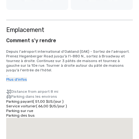
Emplacement
Comment s'y rendre
Depuis l'aéroport international d'Oakland (OAK) - Sortez de l'aéroport. 
Prenez Hegenberger Road jusqu'à l'I-880 N., sortez à Broadway et 
tournez à droite. Continuez sur 3 pâtés de maisons et tournez à 
gauche sur la 10e rue. Tourner à droite autour du pâté de maisons 
jusqu'à l'entrée de l'hôtel.

Depuis l'aéroport international de San Francisco (SFO), prenez la 101 
Plus d'infos
North. Rejoindre l'I-80. Prenez la 580 East depuis le pont jusqu'à la 
980 South. Prenez la sortie 11e/12e rue. Faites un pâté de maisons et 
Distance from airport 8 mi
tournez à gauche. L'hôtel se trouve à la 11e rue et à Broadway.
Parking dans les environs
Parking payant
(
51,00 $US
/
jour
)
Service voiturier
(
66,00 $US
/
jour
)
Parking sur rue
Parking des bus