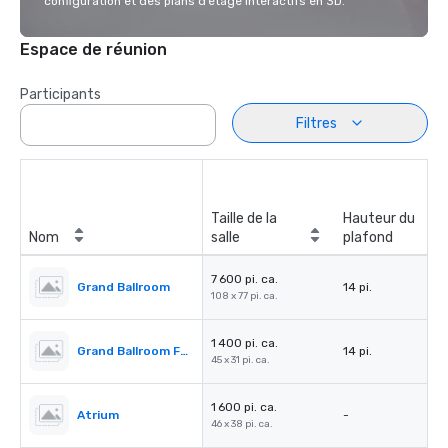
configuration et des plans d’étage interactifs en 3D.
Espace de réunion
Participants
Filtres
Taille de la
Hauteur du
Nom
salle
plafond
7 600 pi. ca.
Grand Ballroom
14 pi.
108 x 77 pi. ca.
1 400 pi. ca.
Grand Ballroom Foyer
14 pi.
45 x 31 pi. ca.
1 600 pi. ca.
Atrium
-
46 x 38 pi. ca.