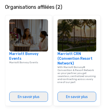
speaker coordination, 
Organisations affiliées (2)
initiatives, and more.
Marriott Bonvoy
Marriott CRN
Events
(Convention Resort
Marriott Bonvoy Events
Network)
With Marriott Bonvoy®
Convention & Resort Network
as your partner, you get
seamless, centralized sourcing
and contracting across every
one of our part
En savoir plus
En savoir plus