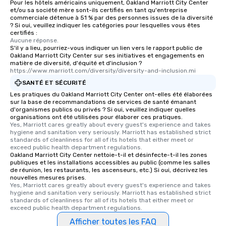
Pour les hôtels américains uniquement, Oakland Marriott City Center
et/ou sa société mère sont-ils certifiés en tant qu'entreprise
commerciale détenue à 51 % par des personnes issues de la diversité
? Si oui, veuillez indiquer les catégories pour lesquelles vous êtes
certifiés :
Aucune réponse.
S'il y a lieu, pourriez-vous indiquer un lien vers le rapport public de
Oakland Marriott City Center sur ses initiatives et engagements en
matière de diversité, d'équité et d'inclusion ?
https://www.marriott.com/diversity/diversity-and-inclusion.mi
SANTÉ ET SÉCURITÉ
Les pratiques du Oakland Marriott City Center ont-elles été élaborées
sur la base de recommandations de services de santé émanant
d'organismes publics ou privés ? Si oui, veuillez indiquer quelles
organisations ont été utilisées pour élaborer ces pratiques.
Yes, Marriott cares greatly about every guest's experience and takes 
hygiene and sanitation very seriously. Marriott has established strict 
standards of cleanliness for all of its hotels that either meet or 
exceed public health department regulations. 
Oakland Marriott City Center nettoie-t-il et désinfecte-t-il les zones
publiques et les installations accessibles au public (comme les salles
de réunion, les restaurants, les ascenseurs, etc.) Si oui, décrivez les
nouvelles mesures prises.
Yes, Marriott cares greatly about every guest's experience and takes 
hygiene and sanitation very seriously. Marriott has established strict 
standards of cleanliness for all of its hotels that either meet or 
exceed public health department regulations. 
Afficher toutes les FAQ