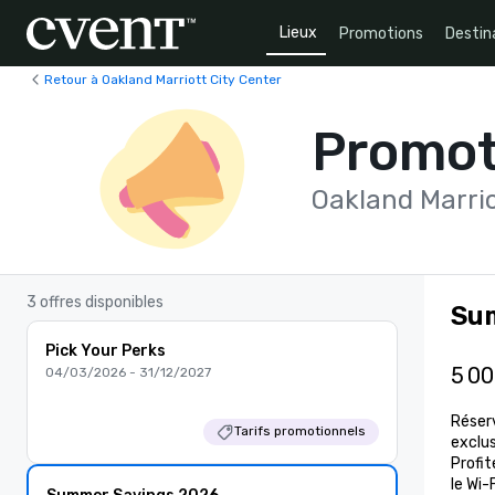
Lieux
Promotions
Destin
Retour à Oakland Marriott City Center
Promot
Oakland Marrio
3 offres disponibles
Su
Pick Your Perks
5 0
04/03/2026 - 31/12/2027
Réserv
Tarifs promotionnels
exclus
Profit
le Wi-