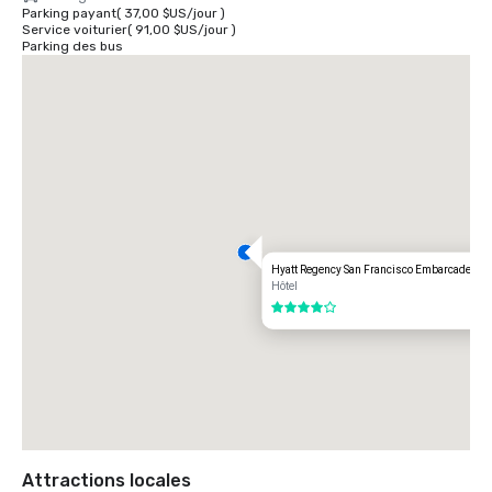
Parking payant
(
37,00 $US
/
jour
)
Service voiturier
(
91,00 $US
/
jour
)
Parking des bus
Hyatt Regency San Francisco Embarcadero
Hôtel
4 sur 5
Attractions locales