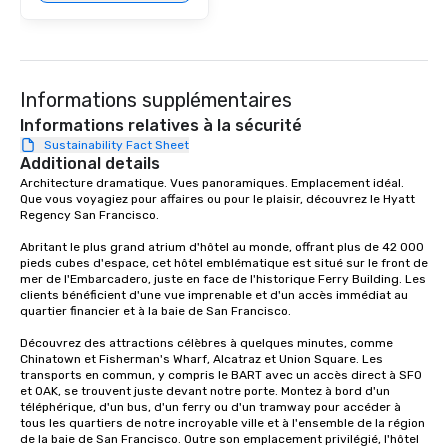
provides guests a sign
at various stops. Build Your Network
Our exclusive experien
ultimate networking op
a typical sit-down dinn
Informations supplémentaires
to engage the person t
Informations relatives à la sécurité
right of you. Because 
Sustainability Fact Sheet
place at multiple resta
Additional details
walking in between, th
Architecture dramatique. Vues panoramiques. Emplacement idéal. 
Que vous voyagiez pour affaires ou pour le plaisir, découvrez le Hyatt 
countless opportunitie
Regency San Francisco. 

with different people 
down at each venue a
Abritant le plus grand atrium d'hôtel au monde, offrant plus de 42 000 
traverse along the way
pieds cubes d'espace, cet hôtel emblématique est situé sur le front de 
mer de l'Embarcadero, juste en face de l'historique Ferry Building. Les 
experiences not only 
clients bénéficient d'une vue imprenable et d'un accès immédiat au 
ways to network, but a
quartier financier et à la baie de San Francisco. 

way to do so. Large Groups Welcome
Découvrez des attractions célèbres à quelques minutes, comme 
Lip Smacking Foodie To
Chinatown et Fisherman's Wharf, Alcatraz et Union Square. Les 
groups, small or large.
transports en commun, y compris le BART avec un accès direct à SFO 
experiences can acc
et OAK, se trouvent juste devant notre porte. Montez à bord d'un 
téléphérique, d'un bus, d'un ferry ou d'un tramway pour accéder à 
groups from as few as
tous les quartiers de notre incroyable ville et à l'ensemble de la région 
as 500 guests, making
de la baie de San Francisco. Outre son emplacement privilégié, l'hôtel 