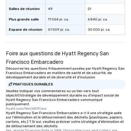
One of the best reason
Salles de réunion
49
21
convenient and efficie
experience is designed
Plus grande salle
17 064 pi. ca.
6 840 pi. ca.
restaurants are within
walking distance of ea
Espace de réunion
51 509 pi. ca.
30 000 pi. ca.
short stroll allows you
members a chance to 
networking opportunit
heading to the next pl
Foire aux questions de Hyatt Regency San
itinerary. You Get a Dinner and a Show
Francisco Embarcadero
Our tours offer an exqu
Découvrez les questions fréquemment posées par Hyatt Regency San
entertainment. All tour
Francisco Embarcadero en matière de santé et de sécurité, de
knowledgeable, profes
développement durable et de diversité et d'inclusion.
who leads the group on
PRATIQUES DURABLES
offering engaging tidb
Veuillez indiquer vos commentaires ou un lien vers tout
fascinating stories. S
objectif/stratégie de développement durable ou d'impact social de
Hyatt Regency San Francisco Embarcadero communiqué
interactive experience
publiquement.
along the way exclusive
Hyatt.com/WorldOfCare
Hyatt Regency San Francisco Embarcadero a-t-il une stratégie axée
ensuring there is neve
sur l'élimination et le détournement des déchets (plastiques, papiers,
Different Types of Cuis
cartons, etc.) ? Si oui, veuillez préciser votre stratégie d'élimination et
experiences offer the a
de détournement des déchets.
Yes, Waste Diversion Rate is 58%. Disposable cups and cutlery are 