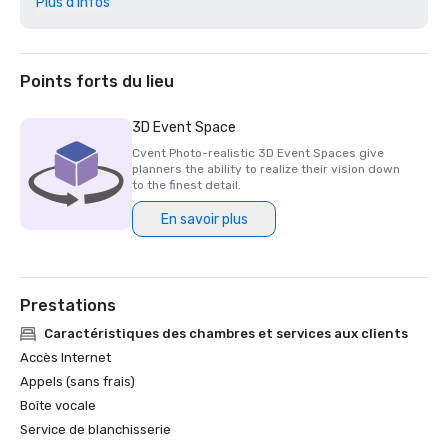
Plus d'infos
Les meilleurs prix mondiaux de Travel + Leisure pour 2025

Certifié Green Key 2025 - évaluation à 4 clés

Prix Northstar Stella 2025 : finaliste dans la catégorie 
« Meilleur personnel de soutien sur site » 

Points forts du lieu
Prix Northstar Stella 2024 - Médaille de bronze, « Meilleur 
hôtel/centre de villégiature »

3D Event Space
Prix Northstar Stella 2024 - Médaille de bronze, « Meilleur 
Cvent Photo-realistic 3D Event Spaces give
personnel de soutien sur site »

planners the ability to realize their vision down
Prix Northstar Stella 2024 - Finaliste dans la catégorie 
to the finest detail.
« Meilleur espace événementiel dans un hôtel/centre de 
En savoir plus
villégiature »

Prestations
Caractéristiques des chambres et services aux clients
Accès Internet
Appels (sans frais)
Boîte vocale
Service de blanchisserie