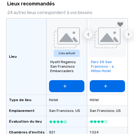
Lieux recommandés
a special warm welcom
from the restaurant c
24 autres lieux correspondent à vos besoins
be printed featuring yo
which can be an added 
those Instagram mome
For added ease, we ca
transportation pick-up
as well as an event ph
Lieu actuel
for groups that desire 
Lieu
experience, we can als
Hyatt Regency
Parc 55 San
Removed from
San Francisco
Francisco - a
favorites
an evening helicopter 
Embarcadero
Hilton Hotel
glittering lights of The S
Memorable Experience f
Smacking Foodie Tours
to gather and dine tha
experienced, and all ar
Type de lieu
Hotel
Hôtel
remember. Our one-of-
Emplacement
San Francisco
, US
San Francisco
, US
are special, from the fi
last. It’s an experienc
Évaluation du lieu
will reminisce about lo
leave. Location, Location, Location
Chambres d'invités
821
1 024