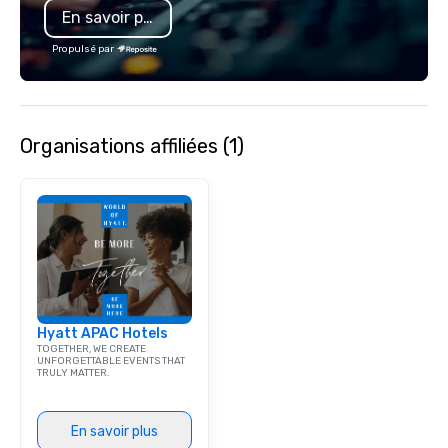
En savoir plus
specializing in escort
with utmost care, who
Propulsé par
each experience with 
engaging information 
Lip Smacking Foodie T
entertaining activity 
Organisations affiliées (1)
dining experience meld
that are sure to add ne
meeting events, from 
team building. All-Inclusive Group
Dining When meeting p
corporate group event
Smacking Foodie Tours,
group is assured a top
experience with three 
Hyatt APAC Hotels
signature dishes at ea
TOGETHER, WE CREATE
Our affordable tours a
UNFORGETTABLE EVENTS THAT
TRULY MATTER.
person with tax and gr
included. The only thi
are drinks. However, 
En savoir plus
package upgrade is ava