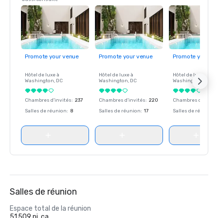
Promote your venue
Promote your venue
Promote your ve
Hôtel de luxe à
Hôtel de luxe à
Hôtel de luxe à
Washington
, DC
Washington
, DC
Washington
, DC
Chambres d'invités
:
237
Chambres d'invités
:
220
Chambres d'invité
Salles de réunion
:
8
Salles de réunion
:
17
Salles de réunion
:
Salles de réunion
Espace total de la réunion
51 509 pi. ca.