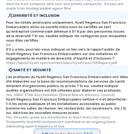
several renowned rest
derived from compost-able corn and potato composite.  Straws are 
convenient outing, inc
made from biodegradable agave fiber.
and your guests might
DIVERSITÉ ET INCLUSION
discovered otherwise 
Pour les hôtels américains uniquement, Hyatt Regency San Francisco
at a typical corporate 
Embarcadero et/ou sa société mère sont-ils certifiés en tant
qu'entreprise commerciale détenue à 51 % par des personnes issues
a way to try some of t
de la diversité ? Si oui, veuillez indiquer les catégories pour lesquelles
in the city and dive in
vous êtes certifiés :
NA
cuisines and dishes. Al
S'il y a lieu, pourriez-vous indiquer un lien vers le rapport public de
selected dishes are cu
Hyatt Regency San Francisco Embarcadero sur ses initiatives et
high standards to ensu
engagements en matière de diversité, d'équité et d'inclusion ?
https://about.hyatt.com/content/dam/hyatt/woc/DEIReport.pdf
delight any palate. Tours Available
SANTÉ ET SÉCURITÉ
from Day to Night With
group experience, bookin
Les pratiques du Hyatt Regency San Francisco Embarcadero ont-elles
été élaborées sur la base de recommandations de services de santé
key. Whether you desir
émanant d'organismes publics ou privés ? Si oui, veuillez indiquer
business hours or earl
quelles organisations ont été utilisées pour élaborer ces pratiques.
Yes, GBAC STAR Accreditation (Global Biorisk Advisory Council)
after work, we can coo
Hyatt Regency San Francisco Embarcadero nettoie-t-il et désinfecte-
you to provide options 
t-il les zones publiques et les installations accessibles au public
needs. Go for as Long or as Short as
(comme les salles de réunion, les restaurants, les ascenseurs, etc.) Si
oui, décrivez les nouvelles mesures prises.
You Like Along with fle
Yes, All public areas are disinfected at least every two hours. 
scheduling, Lip Smack
Grequently touched surfaces are sanitized on an ongoing basis 
depending upon frequency of use.
Tours also provides a 
durations. Our shortes