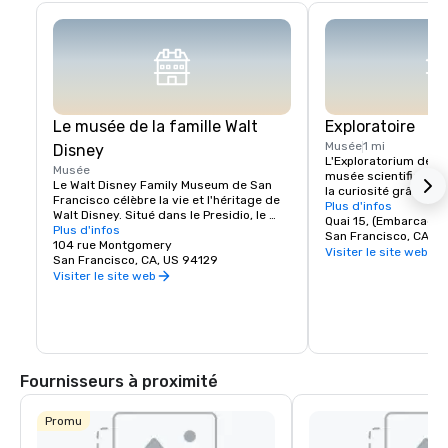
Le musée de la famille Walt
Exploratoire
Musée
1 mi
Disney
L'Exploratorium de Sa
Musée
musée scientifique int
Le Walt Disney Family Museum de San 
la curiosité grâce à d
Francisco célèbre la vie et l'héritage de 
interactives. Situé au 
Plus d'infos
Walt Disney. Situé dans le Presidio, le 
plus de 600 exposition
Quai 15, (Embarcader
musée présente dix galeries présentant 
Plus d'infos
peuvent explorer la sci
San Francisco, CA, U
des œuvres d'art originales, des 
104 rue Montgomery
perception humaine. Q
Visiter le site web
esquisses d'animation anciennes et des 
San Francisco, CA, US 94129
créer des illusions d'
expositions interactives. Les points forts 
Visiter le site web
d'expérimenter avec le
incluent une réplique du modèle de 
le musée encourage l'
Disneyland et l'emblématique caméra 
découverte par le jeu
multiplan. Avec ses expositions 
C'est un lieu où l'expl
tournantes et ses ateliers pratiques, 
créativité, ce qui en f
c'est une visite incontournable pour les 
incontournable pour l
fans de Disney, car elle offre un aperçu 
Fournisseurs à proximité
plus approfondi de la créativité qui sous-
tend la magie Disney.
Promu