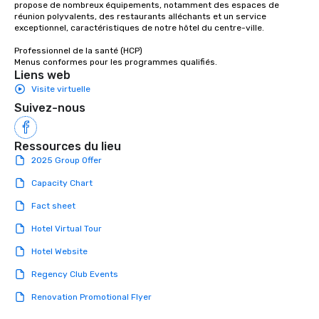
choice for any corpora
propose de nombreux équipements, notamment des espaces de 
réunion polyvalents, des restaurants alléchants et un service 
Stress-Free Booking 
exceptionnel, caractéristiques de notre hôtel du centre-ville. 

a tour is stress-free a
enjoy the company of 
Professionnel de la santé (HCP) 

Menus conformes pour les programmes qualifiés.
more easily. You’ll tak
Liens web
knowing that everythin
Visite virtuelle
of from the moment the
Suivez-nous
booked to the minute i
Since the menu is alre
have nothing to worry 
Ressources du lieu
remember to submit ah
2025 Group Offer
date any dietary restr
allergies for anyone in
Capacity Chart
Feel Like a VIP at Each
Fact sheet
Smacking Foodie Tours
group members never 
Hotel Virtual Tour
about waiting in line to
Hotel Website
restaurant or being sh
than desirable table. O
Regency Club Events
everyone is treated lik
Renovation Promotional Flyer
immediate seating upon
What’s more, your gro