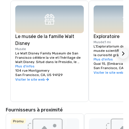
Le musée de la famille Walt
Exploratoire
Musée
1 mi
Disney
L'Exploratorium de Sa
Musée
musée scientifique int
Le Walt Disney Family Museum de San 
la curiosité grâce à d
Francisco célèbre la vie et l'héritage de 
interactives. Situé au 
Plus d'infos
Walt Disney. Situé dans le Presidio, le 
plus de 600 exposition
Quai 15, (Embarcader
musée présente dix galeries présentant 
Plus d'infos
peuvent explorer la sci
San Francisco, CA, U
des œuvres d'art originales, des 
104 rue Montgomery
perception humaine. Q
Visiter le site web
esquisses d'animation anciennes et des 
San Francisco, CA, US 94129
créer des illusions d'
expositions interactives. Les points forts 
Visiter le site web
d'expérimenter avec le
incluent une réplique du modèle de 
le musée encourage l'
Disneyland et l'emblématique caméra 
découverte par le jeu
multiplan. Avec ses expositions 
C'est un lieu où l'expl
tournantes et ses ateliers pratiques, 
créativité, ce qui en f
c'est une visite incontournable pour les 
incontournable pour l
fans de Disney, car elle offre un aperçu 
Fournisseurs à proximité
plus approfondi de la créativité qui sous-
tend la magie Disney.
Promu