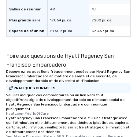
Salles de réunion
49
18
Plus grande salle
17 064 pi. ca.
7 200 pi. ca.
Espace de réunion
51 509 pi. ca.
33 457 pi. ca.
Foire aux questions de Hyatt Regency San
Francisco Embarcadero
Découvrez les questions fréquemment posées par Hyatt Regency San
Francisco Embarcadero en matière de santé et de sécurité, de
développement durable et de diversité et d'inclusion.
PRATIQUES DURABLES
Veuillez indiquer vos commentaires ou un lien vers tout
objectif/stratégie de développement durable ou d'impact social de
Hyatt Regency San Francisco Embarcadero communiqué
publiquement.
Hyatt.com/WorldOfCare
Hyatt Regency San Francisco Embarcadero a-t-il une stratégie axée
sur l'élimination et le détournement des déchets (plastiques, papiers,
cartons, etc.) ? Si oui, veuillez préciser votre stratégie d'élimination et
de détournement des déchets.
Yes, Waste Diversion Rate is 58%. Disposable cups and cutlery are 