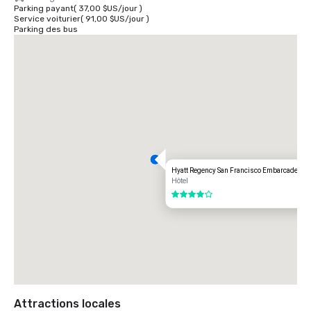
Parking payant
(
37,00 $US
/
jour
)
Service voiturier
(
91,00 $US
/
jour
)
Parking des bus
Hyatt Regency San Francisco Embarcadero
Hôtel
4 sur 5
Attractions locales