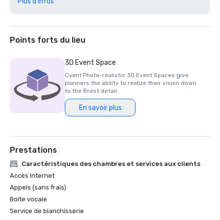
Plus d'infos
Les meilleurs prix mondiaux de Travel + Leisure pour 2025

Certifié Green Key 2025 - évaluation à 4 clés

Prix Northstar Stella 2025 : finaliste dans la catégorie 
« Meilleur personnel de soutien sur site » 

Points forts du lieu
Prix Northstar Stella 2024 - Médaille de bronze, « Meilleur 
hôtel/centre de villégiature »

3D Event Space
Prix Northstar Stella 2024 - Médaille de bronze, « Meilleur 
Cvent Photo-realistic 3D Event Spaces give
personnel de soutien sur site »

planners the ability to realize their vision down
Prix Northstar Stella 2024 - Finaliste dans la catégorie 
to the finest detail.
« Meilleur espace événementiel dans un hôtel/centre de 
En savoir plus
villégiature »

Prestations
Caractéristiques des chambres et services aux clients
Accès Internet
Appels (sans frais)
Boîte vocale
Service de blanchisserie