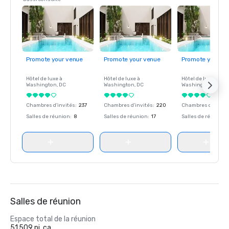
Promote your venue
Promote your venue
Promote your ve
Hôtel de luxe à
Hôtel de luxe à
Hôtel de luxe à
Washington
, DC
Washington
, DC
Washington
, DC
Chambres d'invités
:
237
Chambres d'invités
:
220
Chambres d'invité
Salles de réunion
:
8
Salles de réunion
:
17
Salles de réunion
:
Salles de réunion
Espace total de la réunion
51 509 pi. ca.