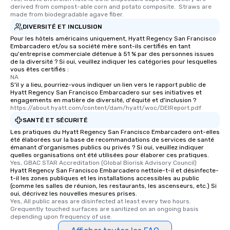
derived from compost-able corn and potato composite.  Straws are 
made from biodegradable agave fiber.
DIVERSITÉ ET INCLUSION
Pour les hôtels américains uniquement, Hyatt Regency San Francisco
Embarcadero et/ou sa société mère sont-ils certifiés en tant
qu'entreprise commerciale détenue à 51 % par des personnes issues
de la diversité ? Si oui, veuillez indiquer les catégories pour lesquelles
vous êtes certifiés :
NA
S'il y a lieu, pourriez-vous indiquer un lien vers le rapport public de
Hyatt Regency San Francisco Embarcadero sur ses initiatives et
engagements en matière de diversité, d'équité et d'inclusion ?
https://about.hyatt.com/content/dam/hyatt/woc/DEIReport.pdf
SANTÉ ET SÉCURITÉ
Les pratiques du Hyatt Regency San Francisco Embarcadero ont-elles
été élaborées sur la base de recommandations de services de santé
émanant d'organismes publics ou privés ? Si oui, veuillez indiquer
quelles organisations ont été utilisées pour élaborer ces pratiques.
Yes, GBAC STAR Accreditation (Global Biorisk Advisory Council)
Hyatt Regency San Francisco Embarcadero nettoie-t-il et désinfecte-
t-il les zones publiques et les installations accessibles au public
(comme les salles de réunion, les restaurants, les ascenseurs, etc.) Si
oui, décrivez les nouvelles mesures prises.
Yes, All public areas are disinfected at least every two hours. 
Grequently touched surfaces are sanitized on an ongoing basis 
depending upon frequency of use.