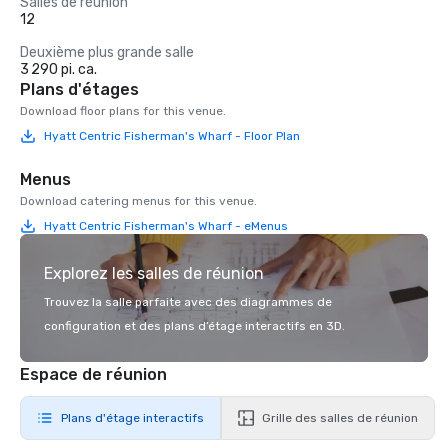
Salles de réunion
12
Deuxième plus grande salle
3 290 pi. ca.
Plans d'étages
Download floor plans for this venue.
Hyatt Centric Fisherman's Wharf - Floor Plan
Menus
Download catering menus for this venue.
Hyatt Centric Fisherman's Wharf - eMenus
Explorez les salles de réunion
Trouvez la salle parfaite avec des diagrammes de
configuration et des plans d’étage interactifs en 3D.
Espace de réunion
Plans d'étage interactifs
Grille des salles de réunion