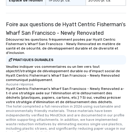
Espace de réunion
19 000 pi. ca.
20 000 pi. ca.
Foire aux questions de Hyatt Centric Fisherman's
Wharf San Francisco - Newly Renovated
Découvrez les questions fréquemment posées par Hyatt Centric
Fisherman's Wharf San Francisco - Newly Renovated en matière de
santé et de sécurité, de développement durable et de diversité et
d'inclusion.
PRATIQUES DURABLES
Veuillez indiquer vos commentaires ou un lien vers tout
objectif/stratégie de développement durable ou d'impact social de
Hyatt Centric Fisherman's Wharf San Francisco - Newly Renovated
communiqué publiquement.
Aucune réponse.
Hyatt Centric Fisherman's Wharf San Francisco - Newly Renovated a-
t-il une stratégie axée sur l'élimination et le détournement des
déchets (plastiques, papiers, cartons, etc.) ? Si oui, veuillez préciser
votre stratégie d'élimination et de détournement des déchets.
The hotel completed a full renovation in 2026 using sustainable and 
environmentally friendly materials. These materials have been 
independently verified by MindClick and are documented in our profile 
within supporting attachments. In addition, we have implemented 
waste reduction initiatives by eliminating excess single use plastics, 
including plastic straws, and significantly reducing paper usage in our 