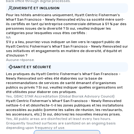
back office through digital processes.
DIVERSITÉ ET INCLUSION
Pour les hôtels américains uniquement, Hyatt Centric Fisherman's
Wharf San Francisco - Newly Renovated et/ou sa société mère sont-
ils certifiés en tant qu'entreprise commerciale détenue à 51 % par des
personnes issues de la diversité ? Si oui, veuillez indiquer les
catégories pour lesquelles vous êtes certifiés :
NA
S'il y a lieu, pourriez-vous indiquer un lien vers le rapport public de
Hyatt Centric Fisherman's Wharf San Francisco - Newly Renovated sur
ses initiatives et engagements en matière de diversité, d'équité et
d'inclusion ?
Aucune réponse.
SANTÉ ET SÉCURITÉ
Les pratiques du Hyatt Centric Fisherman's Wharf San Francisco -
Newly Renovated ont-elles été élaborées sur la base de
recommandations de services de santé émanant d'organismes
publics ou privés ? Si oui, veuillez indiquer quelles organisations ont
été utilisées pour élaborer ces pratiques.
Yes, GBAC STAR Accreditation (Global Biorisk Advisory Council)
Hyatt Centric Fisherman's Wharf San Francisco - Newly Renovated
nettoie-t-il et désinfecte-t-il les zones publiques et les installations
accessibles au public (comme les salles de réunion, les restaurants,
les ascenseurs, etc.) Si oui, décrivez les nouvelles mesures prises.
Yes, All public areas are disinfected at least every two hours. 
Grequently touched surfaces are sanitized on an ongoing basis 
depending upon frequency of use.