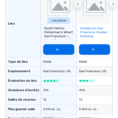
Lieu actuel
Lieu
Hyatt Centric
Holiday Inn San
Removed from
Fisherman's Wharf
Francisco-Golden
favorites
San Francisco -
Gateway
Newly Renovated
Type de lieu
Hotel
Hôtel
Emplacement
San Francisco
, US
San Francisco
, US
Évaluation du lieu
Chambres d'invités
316
496
Salles de réunion
12
13
Plus grande salle
6 696 pi. ca.
5 600 pi. ca.