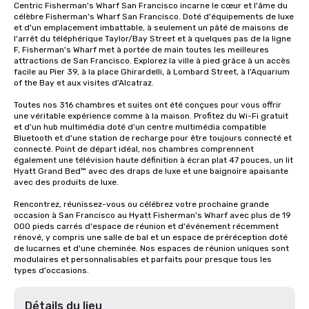
Centric Fisherman's Wharf San Francisco incarne le cœur et l'âme du 
célèbre Fisherman's Wharf San Francisco. Doté d'équipements de luxe 
et d'un emplacement imbattable, à seulement un pâté de maisons de 
l'arrêt du téléphérique Taylor/Bay Street et à quelques pas de la ligne 
F, Fisherman's Wharf met à portée de main toutes les meilleures 
attractions de San Francisco. Explorez la ville à pied grâce à un accès 
facile au Pier 39, à la place Ghirardelli, à Lombard Street, à l'Aquarium 
of the Bay et aux visites d'Alcatraz.

Toutes nos 316 chambres et suites ont été conçues pour vous offrir 
une véritable expérience comme à la maison. Profitez du Wi-Fi gratuit 
et d'un hub multimédia doté d'un centre multimédia compatible 
Bluetooth et d'une station de recharge pour être toujours connecté et 
connecté. Point de départ idéal, nos chambres comprennent 
également une télévision haute définition à écran plat 47 pouces, un lit 
Hyatt Grand Bed™ avec des draps de luxe et une baignoire apaisante 
avec des produits de luxe.

Rencontrez, réunissez-vous ou célébrez votre prochaine grande 
occasion à San Francisco au Hyatt Fisherman's Wharf avec plus de 19 
000 pieds carrés d'espace de réunion et d'événement récemment 
rénové, y compris une salle de bal et un espace de préréception doté 
de lucarnes et d'une cheminée. Nos espaces de réunion uniques sont 
modulaires et personnalisables et parfaits pour presque tous les 
types d'occasions.
Détails du lieu