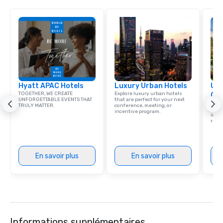
Hyatt APAC Hotels
Luxury Urban Hotels
Uni
TOGETHER, WE CREATE
Explore luxury urban hotels
Ca
UNFORGETTABLE EVENTS THAT
that are perfect for your next
Find 
TRULY MATTER.
conference, meeting, or
resor
incentive program.
ince
retre
En savoir plus
En savoir plus
Informations supplémentaires