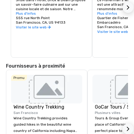
Situé dans l'hôtel, Brick & Beam propose 
Le Fisherman's Wharf
un savoir-faire culinaire axé sur une 
est une attraction tou
cuisine locale et de saison. Notre 
renommée mondiale ai
programme Seafood Watch est une 
Plus d'infos
et une zone commercia
Plus d'infos
nouvelle approche de l'alimentation 
555 rue North Point
animés. Abritant des 
Quartier de Fisherma
durable, qui comprend un menu 
San Francisco, CA, US 94133
renommée mondiale, 
Embarcadéro
responsable composé de produits locaux 
hôtels et d'innombrab
San Francisco, CA, U
Visiter le site web
sélectionnés avec soin. Qu'il s'agisse de 
divertissement, le Wh
Visiter le site web
plats biologiques et sains ou de plats 
point de départ de vo
réconfortants, Brick & Beam satisfera à 
San Francisco.
coup sûr les envies de tous les 
gourmets. Ouvert pour le déjeuner et le 
dîner, Brick & Beam est le lieu idéal pour 
commencer votre soirée en ville.
Fournisseurs à proximité
Promu
Wine Country Trekking
San Francisco
Plusieurs villes
Wine Country Trekking provides
Tours & Group Events E
guided hikes in the beautiful wine
place of California. Sa
country of California including Napa
perfect place to visit 