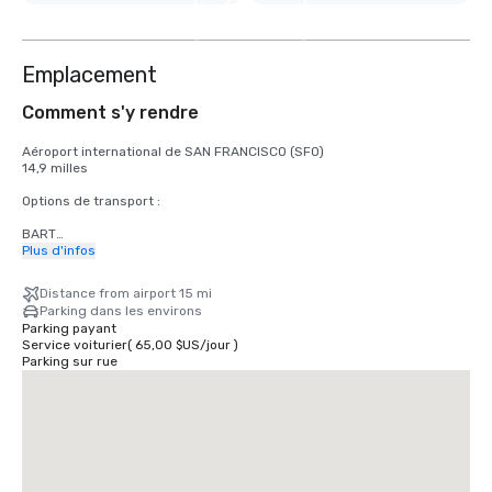
3
autres
Emplacement
Comment s'y rendre
Aéroport international de SAN FRANCISCO (SFO)

14,9 milles

Options de transport :

BART

Adultes

Plus d'infos
2,75 dollars américains

Distance from airport 15 mi
TRAMWAY

Parking dans les environs
Horaires : du lundi au vendredi de 4 h à minuit, le samedi de 6 h à 
Parking payant
minuit, le dimanche de 8 h à minuit.

Service voiturier
(
65,00 $US
/
jour
)
Gratuit

Parking sur rue
TAXI

Unidirectionnel

55,00 dollars américains

UBER/LYFT

Unidirectionnel

60,00 dollars américains
