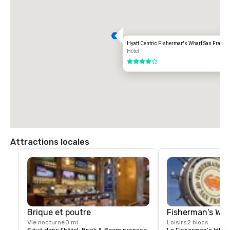
Aéroport international d'OAKLAND (OAK)

20 milles

Options de transport :

Hyatt Centric Fisherman's Wharf San Franci
TRAJET DIRECT

Hôtel
85,00 dollars américains

4 sur 5
TAXI

70,00 dollars américains.
Attractions locales
Brique et poutre
Fisherman's Wh
Vie nocturne
0 mi
Loisirs
2 blocs