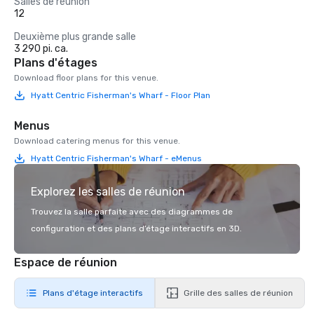
Salles de réunion
12
Deuxième plus grande salle
3 290 pi. ca.
Plans d'étages
Download floor plans for this venue.
Hyatt Centric Fisherman's Wharf - Floor Plan
Menus
Download catering menus for this venue.
Hyatt Centric Fisherman's Wharf - eMenus
Explorez les salles de réunion
Trouvez la salle parfaite avec des diagrammes de
configuration et des plans d’étage interactifs en 3D.
Espace de réunion
Plans d'étage interactifs
Grille des salles de réunion