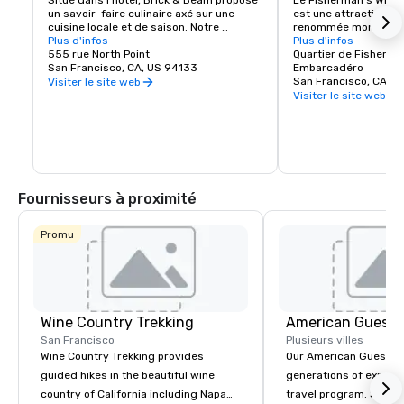
Situé dans l'hôtel, Brick & Beam propose 
Le Fisherman's Wharf
un savoir-faire culinaire axé sur une 
est une attraction tou
cuisine locale et de saison. Notre 
renommée mondiale ai
programme Seafood Watch est une 
Plus d'infos
et une zone commercia
Plus d'infos
nouvelle approche de l'alimentation 
555 rue North Point
animés. Abritant des 
Quartier de Fisherma
durable, qui comprend un menu 
San Francisco, CA, US 94133
renommée mondiale, 
Embarcadéro
responsable composé de produits locaux 
hôtels et d'innombrab
San Francisco, CA, U
Visiter le site web
sélectionnés avec soin. Qu'il s'agisse de 
divertissement, le Wh
Visiter le site web
plats biologiques et sains ou de plats 
point de départ de vo
réconfortants, Brick & Beam satisfera à 
San Francisco.
coup sûr les envies de tous les 
gourmets. Ouvert pour le déjeuner et le 
dîner, Brick & Beam est le lieu idéal pour 
commencer votre soirée en ville.
Fournisseurs à proximité
Promu
Wine Country Trekking
American Guest
San Francisco
Plusieurs villes
Wine Country Trekking provides
Our American Guest fa
guided hikes in the beautiful wine
generations of experie
country of California including Napa
travel program. Since 