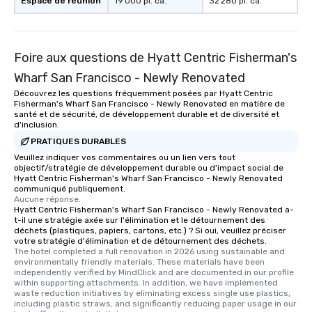
Espace de réunion
19 000 pi. ca.
32 280 pi. ca.
Foire aux questions de Hyatt Centric Fisherman's
Wharf San Francisco - Newly Renovated
Découvrez les questions fréquemment posées par Hyatt Centric
Fisherman's Wharf San Francisco - Newly Renovated en matière de
santé et de sécurité, de développement durable et de diversité et
d'inclusion.
PRATIQUES DURABLES
Veuillez indiquer vos commentaires ou un lien vers tout
objectif/stratégie de développement durable ou d'impact social de
Hyatt Centric Fisherman's Wharf San Francisco - Newly Renovated
communiqué publiquement.
Aucune réponse.
Hyatt Centric Fisherman's Wharf San Francisco - Newly Renovated a-
t-il une stratégie axée sur l'élimination et le détournement des
déchets (plastiques, papiers, cartons, etc.) ? Si oui, veuillez préciser
votre stratégie d'élimination et de détournement des déchets.
The hotel completed a full renovation in 2026 using sustainable and 
environmentally friendly materials. These materials have been 
independently verified by MindClick and are documented in our profile 
within supporting attachments. In addition, we have implemented 
waste reduction initiatives by eliminating excess single use plastics, 
including plastic straws, and significantly reducing paper usage in our 