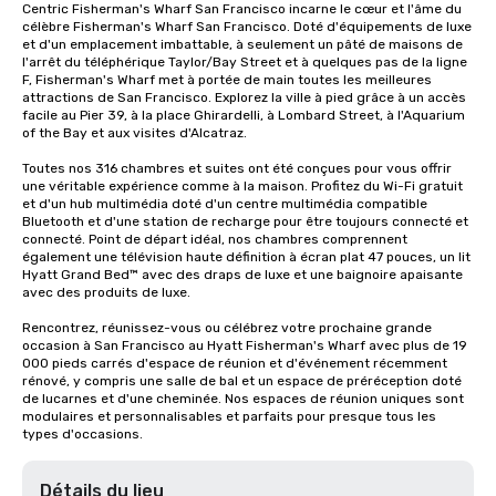
Centric Fisherman's Wharf San Francisco incarne le cœur et l'âme du 
célèbre Fisherman's Wharf San Francisco. Doté d'équipements de luxe 
et d'un emplacement imbattable, à seulement un pâté de maisons de 
l'arrêt du téléphérique Taylor/Bay Street et à quelques pas de la ligne 
F, Fisherman's Wharf met à portée de main toutes les meilleures 
attractions de San Francisco. Explorez la ville à pied grâce à un accès 
facile au Pier 39, à la place Ghirardelli, à Lombard Street, à l'Aquarium 
of the Bay et aux visites d'Alcatraz.

Toutes nos 316 chambres et suites ont été conçues pour vous offrir 
une véritable expérience comme à la maison. Profitez du Wi-Fi gratuit 
et d'un hub multimédia doté d'un centre multimédia compatible 
Bluetooth et d'une station de recharge pour être toujours connecté et 
connecté. Point de départ idéal, nos chambres comprennent 
également une télévision haute définition à écran plat 47 pouces, un lit 
Hyatt Grand Bed™ avec des draps de luxe et une baignoire apaisante 
avec des produits de luxe.

Rencontrez, réunissez-vous ou célébrez votre prochaine grande 
occasion à San Francisco au Hyatt Fisherman's Wharf avec plus de 19 
000 pieds carrés d'espace de réunion et d'événement récemment 
rénové, y compris une salle de bal et un espace de préréception doté 
de lucarnes et d'une cheminée. Nos espaces de réunion uniques sont 
modulaires et personnalisables et parfaits pour presque tous les 
types d'occasions.
Détails du lieu