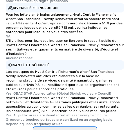
back office through digital processes.
DIVERSITÉ ET INCLUSION
Pour les hôtels américains uniquement, Hyatt Centric Fisherman's
Wharf San Francisco - Newly Renovated et/ou sa société mère sont-
ils certifiés en tant qu'entreprise commerciale détenue à 51 % par des
personnes issues de la diversité ? Si oui, veuillez indiquer les
catégories pour lesquelles vous êtes certifiés :
NA
S'il y a lieu, pourriez-vous indiquer un lien vers le rapport public de
Hyatt Centric Fisherman's Wharf San Francisco - Newly Renovated sur
ses initiatives et engagements en matière de diversité, d'équité et
d'inclusion ?
Aucune réponse.
SANTÉ ET SÉCURITÉ
Les pratiques du Hyatt Centric Fisherman's Wharf San Francisco -
Newly Renovated ont-elles été élaborées sur la base de
recommandations de services de santé émanant d'organismes
publics ou privés ? Si oui, veuillez indiquer quelles organisations ont
été utilisées pour élaborer ces pratiques.
Yes, GBAC STAR Accreditation (Global Biorisk Advisory Council)
Hyatt Centric Fisherman's Wharf San Francisco - Newly Renovated
nettoie-t-il et désinfecte-t-il les zones publiques et les installations
accessibles au public (comme les salles de réunion, les restaurants,
les ascenseurs, etc.) Si oui, décrivez les nouvelles mesures prises.
Yes, All public areas are disinfected at least every two hours. 
Grequently touched surfaces are sanitized on an ongoing basis 
depending upon frequency of use.