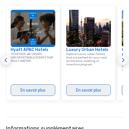
Hyatt APAC Hotels
Luxury Urban Hotels
Uni
TOGETHER, WE CREATE
Explore luxury urban hotels
Ca
UNFORGETTABLE EVENTS THAT
that are perfect for your next
Find 
TRULY MATTER.
conference, meeting, or
resor
incentive program.
ince
retre
En savoir plus
En savoir plus
Informations supplémentaires