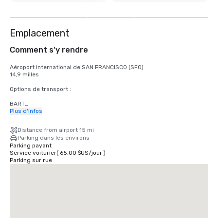
4
autres
Emplacement
Comment s'y rendre
Aéroport international de SAN FRANCISCO (SFO)

14,9 milles

Options de transport :

BART

Adultes

Plus d'infos
2,75 dollars américains

Distance from airport 15 mi
TRAMWAY

Parking dans les environs
Horaires : du lundi au vendredi de 4 h à minuit, le samedi de 6 h à 
Parking payant
minuit, le dimanche de 8 h à minuit.

Service voiturier
(
65,00 $US
/
jour
)
Gratuit

Parking sur rue
TAXI

Unidirectionnel

55,00 dollars américains

UBER/LYFT

Unidirectionnel

60,00 dollars américains
