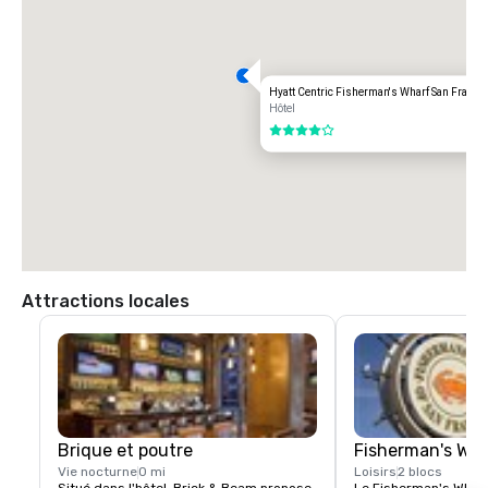
Aéroport international d'OAKLAND (OAK)

20 milles

Options de transport :

Hyatt Centric Fisherman's Wharf San Franci
TRAJET DIRECT

Hôtel
85,00 dollars américains

4 sur 5
TAXI

70,00 dollars américains.
Attractions locales
Brique et poutre
Fisherman's Wh
Vie nocturne
0 mi
Loisirs
2 blocs