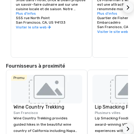
Situé dans l'hôtel, Brick & Beam propose 
Le Fisherman's Wharf
un savoir-faire culinaire axé sur une 
est une attraction tou
cuisine locale et de saison. Notre 
renommée mondiale ai
programme Seafood Watch est une 
Plus d'infos
et une zone commercia
Plus d'infos
nouvelle approche de l'alimentation 
555 rue North Point
animés. Abritant des 
Quartier de Fisherma
durable, qui comprend un menu 
San Francisco, CA, US 94133
renommée mondiale, 
Embarcadéro
responsable composé de produits locaux 
hôtels et d'innombrab
San Francisco, CA, U
Visiter le site web
sélectionnés avec soin. Qu'il s'agisse de 
divertissement, le Wh
Visiter le site web
plats biologiques et sains ou de plats 
point de départ de vo
réconfortants, Brick & Beam satisfera à 
San Francisco.
coup sûr les envies de tous les 
gourmets. Ouvert pour le déjeuner et le 
dîner, Brick & Beam est le lieu idéal pour 
commencer votre soirée en ville.
Fournisseurs à proximité
Promu
Wine Country Trekking
Lip Smacking Foo
San Francisco
Plusieurs villes
Wine Country Trekking provides
Lip Smacking Foodie T
guided hikes in the beautiful wine
award-winning VIP gro
country of California including Napa
experiences with visits