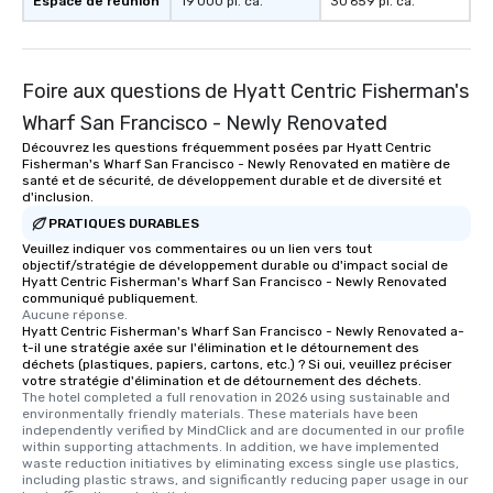
Espace de réunion
19 000 pi. ca.
30 659 pi. ca.
as well as an event ph
for groups that desire 
experience, we can als
an evening helicopter 
Foire aux questions de Hyatt Centric Fisherman's
glittering lights of The S
Wharf San Francisco - Newly Renovated
Memorable Experience f
Smacking Foodie Tours
Découvrez les questions fréquemment posées par Hyatt Centric
Fisherman's Wharf San Francisco - Newly Renovated en matière de
to gather and dine tha
santé et de sécurité, de développement durable et de diversité et
experienced, and all ar
d'inclusion.
remember. Our one-of-
PRATIQUES DURABLES
are special, from the fi
Veuillez indiquer vos commentaires ou un lien vers tout
last. It’s an experienc
objectif/stratégie de développement durable ou d'impact social de
will reminisce about lo
Hyatt Centric Fisherman's Wharf San Francisco - Newly Renovated
communiqué publiquement.
leave. Location, Location, Location
Aucune réponse.
One of the best reason
Hyatt Centric Fisherman's Wharf San Francisco - Newly Renovated a-
t-il une stratégie axée sur l'élimination et le détournement des
convenient and efficie
déchets (plastiques, papiers, cartons, etc.) ? Si oui, veuillez préciser
experience is designed
votre stratégie d'élimination et de détournement des déchets.
restaurants are within
The hotel completed a full renovation in 2026 using sustainable and 
environmentally friendly materials. These materials have been 
walking distance of ea
independently verified by MindClick and are documented in our profile 
short stroll allows you
within supporting attachments. In addition, we have implemented 
waste reduction initiatives by eliminating excess single use plastics, 
members a chance to 
including plastic straws, and significantly reducing paper usage in our 
networking opportunit