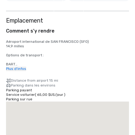
3
autres
Emplacement
Comment s'y rendre
Aéroport international de SAN FRANCISCO (SFO)

14,9 milles

Options de transport :

BART

Adultes

Plus d'infos
2,75 dollars américains

Distance from airport 15 mi
TRAMWAY

Parking dans les environs
Horaires : du lundi au vendredi de 4 h à minuit, le samedi de 6 h à 
Parking payant
minuit, le dimanche de 8 h à minuit.

Service voiturier
(
65,00 $US
/
jour
)
Gratuit

Parking sur rue
TAXI

Unidirectionnel

55,00 dollars américains

UBER/LYFT

Unidirectionnel

60,00 dollars américains
