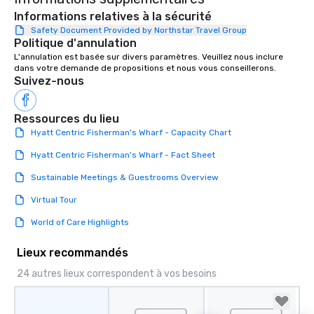
walking in between, th
Informations relatives à la sécurité
countless opportunitie
Safety Document Provided by Northstar Travel Group
Politique d'annulation
with different people 
down at each venue a
L'annulation est basée sur divers paramètres. Veuillez nous inclure 
dans votre demande de propositions et nous vous conseillerons.
traverse along the way
Suivez-nous
experiences not only 
ways to network, but a
way to do so. Large Groups Welcome
Ressources du lieu
Lip Smacking Foodie To
Hyatt Centric Fisherman's Wharf - Capacity Chart
groups, small or large.
Hyatt Centric Fisherman's Wharf - Fact Sheet
experiences can acc
groups from as few as
Sustainable Meetings & Guestrooms Overview
as 500 guests, making
Virtual Tour
choice for any corpora
Stress-Free Booking 
World of Care Highlights
a tour is stress-free a
enjoy the company of 
Lieux recommandés
more easily. You’ll tak
24 autres lieux correspondent à vos besoins
knowing that everythin
of from the moment the
booked to the minute i