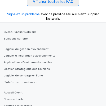
Afficher toutes les FAQ
selected dishes are cu
high standards to ensu
delight any palate. Tours Available
Signalez un problème
avec ce profil de lieu au Cvent Supplier
from Day to Night With
Network.
group experience, bookin
key. Whether you desir
Cvent Supplier Network
business hours or earl
after work, we can coo
Solutions sur site
you to provide options 
needs. Go for as Long or as Short as
Logiciel de gestion d'événement
You Like Along with fle
Logiciel d'inscription aux événements
scheduling, Lip Smack
Tours also provides a 
Applications d'événements mobiles
durations. Our shortes
Gestion stratégique des réunions
2.5 hours; our longest 
Logiciel de sondage en ligne
hours, with optional 
incentives.
Plateforme de webinaire
Accueil Cvent
Nous contacter
Soutien à la clientèle