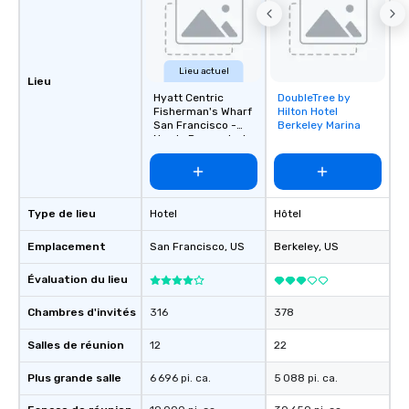
Since the menu is alre
have nothing to worry 
remember to submit ah
date any dietary restr
Lieu actuel
Lieu
allergies for anyone in
Hyatt Centric
DoubleTree by
Removed from
Feel Like a VIP at Each
Fisherman's Wharf
Hilton Hotel
favorites
Smacking Foodie Tours
San Francisco -
Berkeley Marina
Newly Renovated
group members never 
about waiting in line to
restaurant or being sh
than desirable table. O
Type de lieu
Hotel
Hôtel
everyone is treated lik
immediate seating upon
Emplacement
San Francisco
, US
Berkeley
, US
What’s more, your gro
a special warm welcom
Évaluation du lieu
from the restaurant c
Chambres d'invités
316
378
be printed featuring yo
which can be an added 
Salles de réunion
12
22
those Instagram mome
For added ease, we ca
Plus grande salle
6 696 pi. ca.
5 088 pi. ca.
transportation pick-up