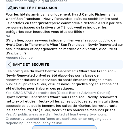
back office through digital processes.
heading to the next pl
DIVERSITÉ ET INCLUSION
itinerary. You Get a Dinner and a Show
Pour les hôtels américains uniquement, Hyatt Centric Fisherman's
Our tours offer an exqu
Wharf San Francisco - Newly Renovated et/ou sa société mère sont-
ils certifiés en tant qu'entreprise commerciale détenue à 51 % par des
entertainment. All tour
personnes issues de la diversité ? Si oui, veuillez indiquer les
knowledgeable, profes
catégories pour lesquelles vous êtes certifiés :
who leads the group on
NA
S'il y a lieu, pourriez-vous indiquer un lien vers le rapport public de
offering engaging tidb
Hyatt Centric Fisherman's Wharf San Francisco - Newly Renovated sur
fascinating stories. S
ses initiatives et engagements en matière de diversité, d'équité et
d'inclusion ?
interactive experience
Aucune réponse.
along the way exclusive
SANTÉ ET SÉCURITÉ
ensuring there is neve
Les pratiques du Hyatt Centric Fisherman's Wharf San Francisco -
Different Types of Cuis
Newly Renovated ont-elles été élaborées sur la base de
experiences offer the a
recommandations de services de santé émanant d'organismes
several renowned rest
publics ou privés ? Si oui, veuillez indiquer quelles organisations ont
été utilisées pour élaborer ces pratiques.
convenient outing, inc
Yes, GBAC STAR Accreditation (Global Biorisk Advisory Council)
and your guests might
Hyatt Centric Fisherman's Wharf San Francisco - Newly Renovated
nettoie-t-il et désinfecte-t-il les zones publiques et les installations
discovered otherwise 
accessibles au public (comme les salles de réunion, les restaurants,
at a typical corporate 
les ascenseurs, etc.) Si oui, décrivez les nouvelles mesures prises.
a way to try some of t
Yes, All public areas are disinfected at least every two hours. 
Grequently touched surfaces are sanitized on an ongoing basis 
in the city and dive in
depending upon frequency of use.
cuisines and dishes. Al