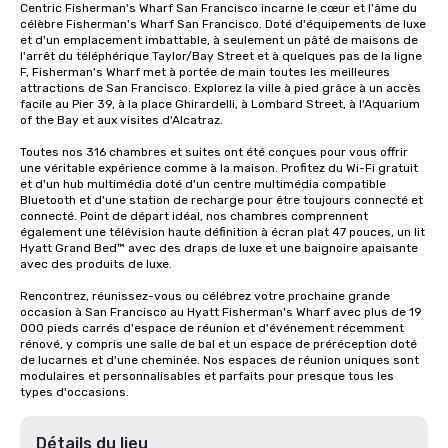
Centric Fisherman's Wharf San Francisco incarne le cœur et l'âme du 
célèbre Fisherman's Wharf San Francisco. Doté d'équipements de luxe 
et d'un emplacement imbattable, à seulement un pâté de maisons de 
l'arrêt du téléphérique Taylor/Bay Street et à quelques pas de la ligne 
F, Fisherman's Wharf met à portée de main toutes les meilleures 
attractions de San Francisco. Explorez la ville à pied grâce à un accès 
facile au Pier 39, à la place Ghirardelli, à Lombard Street, à l'Aquarium 
of the Bay et aux visites d'Alcatraz.

Toutes nos 316 chambres et suites ont été conçues pour vous offrir 
une véritable expérience comme à la maison. Profitez du Wi-Fi gratuit 
et d'un hub multimédia doté d'un centre multimédia compatible 
Bluetooth et d'une station de recharge pour être toujours connecté et 
connecté. Point de départ idéal, nos chambres comprennent 
également une télévision haute définition à écran plat 47 pouces, un lit 
Hyatt Grand Bed™ avec des draps de luxe et une baignoire apaisante 
avec des produits de luxe.

Rencontrez, réunissez-vous ou célébrez votre prochaine grande 
occasion à San Francisco au Hyatt Fisherman's Wharf avec plus de 19 
000 pieds carrés d'espace de réunion et d'événement récemment 
rénové, y compris une salle de bal et un espace de préréception doté 
de lucarnes et d'une cheminée. Nos espaces de réunion uniques sont 
modulaires et personnalisables et parfaits pour presque tous les 
types d'occasions.
Détails du lieu