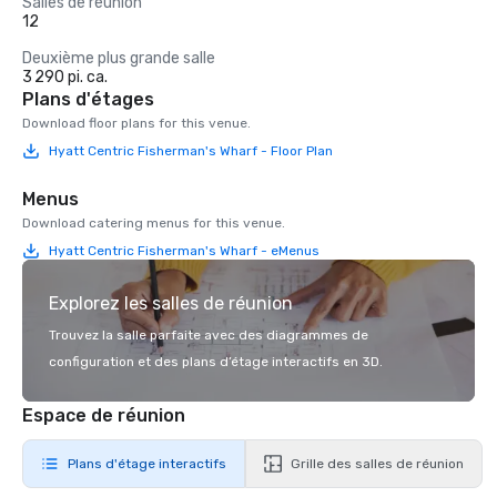
Salles de réunion
12
Deuxième plus grande salle
3 290 pi. ca.
Plans d'étages
Download floor plans for this venue.
Hyatt Centric Fisherman's Wharf - Floor Plan
Menus
Download catering menus for this venue.
Hyatt Centric Fisherman's Wharf - eMenus
Explorez les salles de réunion
Trouvez la salle parfaite avec des diagrammes de
configuration et des plans d’étage interactifs en 3D.
Espace de réunion
Plans d'étage interactifs
Grille des salles de réunion