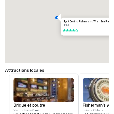
Aéroport international d'OAKLAND (OAK)

20 milles

Options de transport :

Hyatt Centric Fisherman's Wharf San Franci
TRAJET DIRECT

Hôtel
85,00 dollars américains

4 sur 5
TAXI

70,00 dollars américains.
Attractions locales
Brique et poutre
Fisherman's Wh
Vie nocturne
0 mi
Loisirs
2 blocs