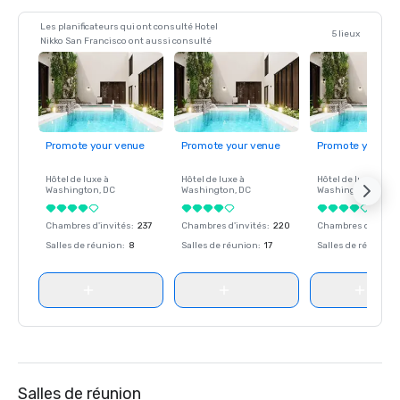
Les planificateurs qui ont consulté Hotel
5 lieux
Nikko San Francisco ont aussi consulté
Promote your venue
Promote your venue
Promote your ve
Hôtel de luxe à
Hôtel de luxe à
Hôtel de luxe à
Washington
, DC
Washington
, DC
Washington
, DC
Chambres d'invités
:
237
Chambres d'invités
:
220
Chambres d'invité
Salles de réunion
:
8
Salles de réunion
:
17
Salles de réunion
:
Salles de réunion