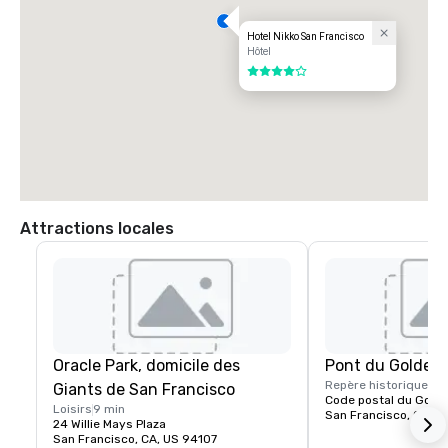
Hotel Nikko San Francisco
Hôtel
4 sur 5
Attractions locales
Oracle Park, domicile des
Pont du Golden
Repère historique
15 
Giants de San Francisco
Code postal du Gold
Loisirs
9 min
San Francisco, CA, U
24 Willie Mays Plaza
San Francisco, CA, US 94107