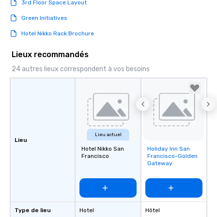
3rd Floor Space Layout
Green Initiatives
Hotel Nikko Rack Brochure
Lieux recommandés
24 autres lieux correspondent à vos besoins
Lieu actuel
Lieu
Hotel Nikko San
Holiday Inn San
Removed from
Francisco
Francisco-Golden
favorites
Gateway
Type de lieu
Hotel
Hôtel