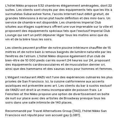
L'hôtel Nikko propose 532 chambres élégamment aménagées, dont 22 
suites. Les clients sont choyés par des équipements tels que les lits à 
surmatelas Subarashee Yume, l'accès Internet haut débit gratuit, de 
grandes télévisions à écran plat haute définition et des mini-bars. Un 
service de chambre est disponible. Les chambres Imperial Club 
situées aux étages supérieurs offrent une vue imprenable sur la ville et 
proposent des équipements spéciaux tels que l'exclusif Imperial Club 
Lounge qui sert un petit déjeuner léger tous les matins ainsi que du 
vin et de la bière tous les soirs.

Les clients peuvent profiter de notre piscine intérieure chauffée de 15 
mètres et de notre bain à remous baignés de lumière naturelle par les 
fenêtres de l'atrium. L'hôtel Nikko dispose également d'un club de 
bien-être de 10 000 pieds carrés ouvert 24 heures sur 24, proposant 
des équipements cardiovasculaires et de musculation dernier cri, 
ainsi que des hammams et des saunas secs pour hommes et femmes. 

L'élégant restaurant ANZU est l'une des expériences culinaires les plus 
prisées de San Francisco. Ici, la cuisine californienne aux accents 
asiatiques est présentée avec art. Les clients du bar à sushis exclusif 
de l'ANZU ont droit à un menu incomparable de poisson frais. Le 
Feinstein at the Nikko propose une option de divertissement en boîte 
de nuit sur place avec des artistes de Broadway presque tous les 
soirs dans une salle intimiste de 140 places.

Recommandé par Travel Alternatives Group (TAG), l'hôtel Nikko San 
Francisco est réputé pour son accueil gay (LGBT).