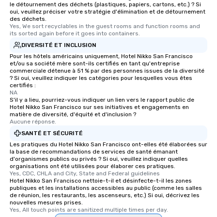
le détournement des déchets (plastiques, papiers, cartons, etc.) ? Si
oui, veuillez préciser votre stratégie d'élimination et de détournement
des déchets.
Yes, We sort recyclables in the guest rooms and function rooms and 
its sorted again before it goes into containers.
DIVERSITÉ ET INCLUSION
Pour les hôtels américains uniquement, Hotel Nikko San Francisco
et/ou sa société mère sont-ils certifiés en tant qu'entreprise
commerciale détenue à 51 % par des personnes issues de la diversité
? Si oui, veuillez indiquer les catégories pour lesquelles vous êtes
certifiés :
NA
S'il y a lieu, pourriez-vous indiquer un lien vers le rapport public de
Hotel Nikko San Francisco sur ses initiatives et engagements en
matière de diversité, d'équité et d'inclusion ?
Aucune réponse.
SANTÉ ET SÉCURITÉ
Les pratiques du Hotel Nikko San Francisco ont-elles été élaborées sur
la base de recommandations de services de santé émanant
d'organismes publics ou privés ? Si oui, veuillez indiquer quelles
organisations ont été utilisées pour élaborer ces pratiques.
Yes, CDC, CHLA and City, State and Federal guidelines
Hotel Nikko San Francisco nettoie-t-il et désinfecte-t-il les zones
publiques et les installations accessibles au public (comme les salles
de réunion, les restaurants, les ascenseurs, etc.) Si oui, décrivez les
nouvelles mesures prises.
Yes, All touch points are sanitized multiple times per day.