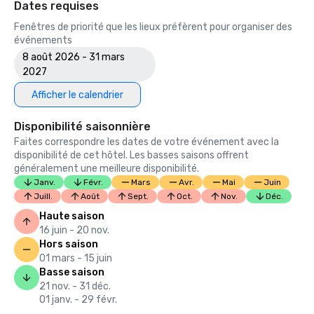
Dates requises
Fenêtres de priorité que les lieux préfèrent pour organiser des
événements
8 août 2026 - 31 mars
2027
Afficher le calendrier
Disponibilité saisonnière
Faites correspondre les dates de votre événement avec la
disponibilité de cet hôtel. Les basses saisons offrent
généralement une meilleure disponibilité.
Janv.
Févr.
Mars
Avr.
Mai
Juin
Juill.
Août
Sept.
Oct.
Nov.
Déc.
Haute saison
16 juin - 20 nov.
Hors saison
01 mars - 15 juin
Basse saison
21 nov. - 31 déc.
01 janv. - 29 févr.