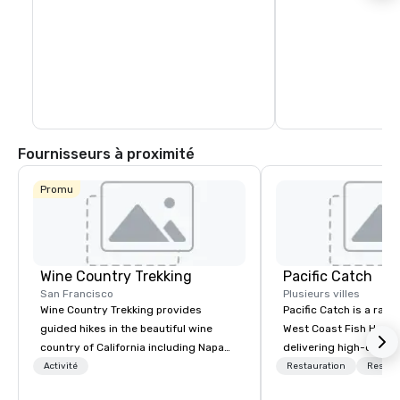
Fournisseurs à proximité
Promu
Wine Country Trekking
Pacific Catch
San Francisco
Plusieurs villes
Wine Country Trekking provides
Pacific Catch is a rapi
guided hikes in the beautiful wine
West Coast Fish House
country of California including Napa
delivering high-quality
and Sonoma Valleys. These
seafood with a unique 
Activité
Restauration
Restau
experiences include walking in the
flair. If you're not a fa